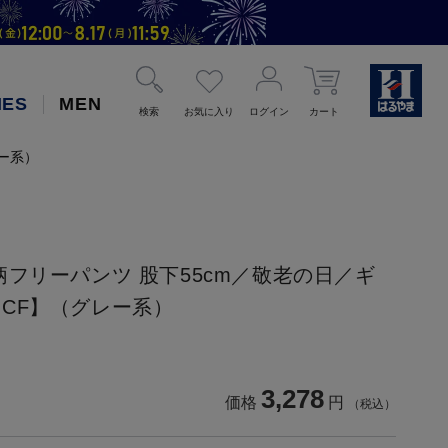
IES
MEN
検索
お気に入り
ログイン
カート
ー系）
柄フリーパンツ 股下55cm／敬老の日／ギ
CF】（グレー系）
3,278
価格
円
（税込）