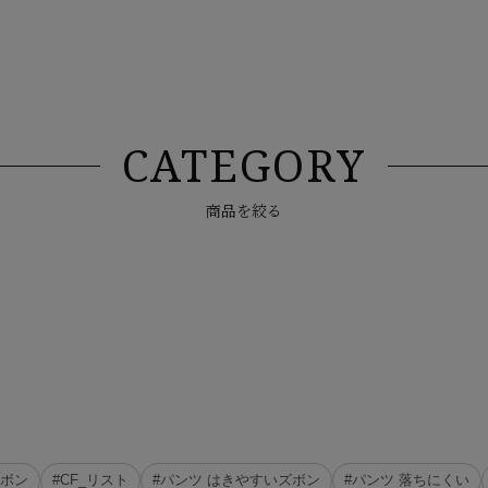
CATEGORY
商品を絞る
ズボン
#CF_リスト
#パンツ はきやすいズボン
#パンツ 落ちにくい