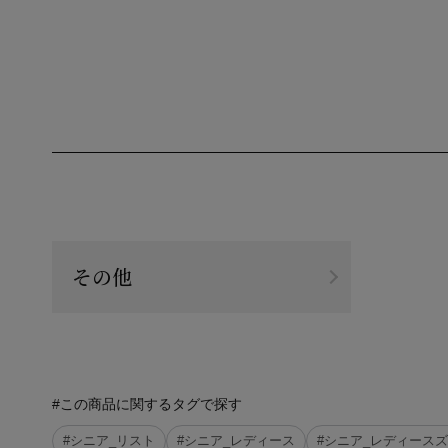
その他
#この商品に関するタグで探す
#シニア_リスト
#シニア_レディース
#シニア_レディース