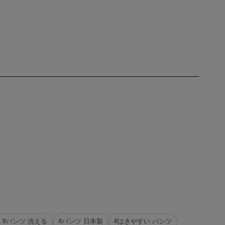
#パンツ 洗える
#パンツ 日本製
#はきやすい パンツ