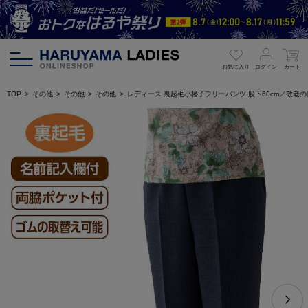
お気に入り
ログイン
カート
TOP
その他
その他
その他
レディース 裏起毛小格子フリーパンツ 股下60cm／敬老