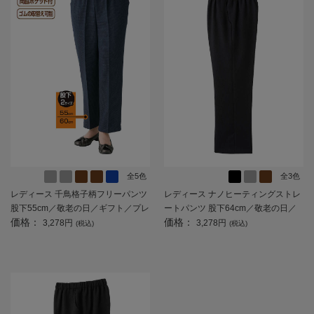
全5色
全3色
レディース 千鳥格子柄フリーパンツ
レディース ナノヒーティングストレ
股下55cm／敬老の日／ギフト／プレ
ートパンツ 股下64cm／敬老の日／
価格：
価格：
ゼント 【CF】
ギフト／プレゼント 【CF】
3,278円
3,278円
(税込)
(税込)