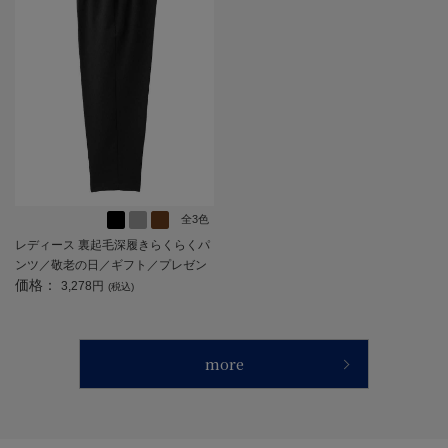
全3色
レディース 裏起毛深履きらくらくパ
ンツ／敬老の日／ギフト／プレゼン
価格：
ト 【CF】
3,278円
(税込)
more