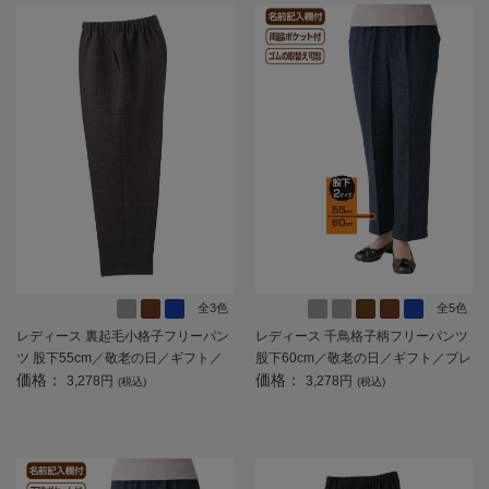
全3色
全5色
レディース 裏起毛小格子フリーパン
レディース 千鳥格子柄フリーパンツ
ツ 股下55cm／敬老の日／ギフト／
股下60cm／敬老の日／ギフト／プレ
価格：
価格：
プレゼント 【CF】
ゼント 【CF】
3,278円
3,278円
(税込)
(税込)