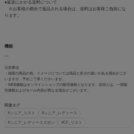
●返送にかかる送料について
※お客様の都合で返品される場合は、送料はお客様ご負担にな
ります。
機能
―
注意事項
・画面の商品の色、イメージについては現品と多少の違いがある場合がござ
いますが、予めご了承くださいませ。
・WEB価格はオンラインショップの販売価格となります。店頭とは、一部販
売価格およびセール内容が異なる場合がございます。
関連タグ
#シニア_リスト
#シニア_レディース
#シニア_レディースズボン
#CF_リスト