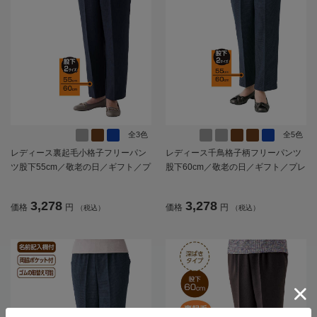
全3色
全5色
レディース裏起毛小格子フリーパン
レディース千鳥格子柄フリーパンツ
ツ股下55cm／敬老の日／ギフト／プ
股下60cm／敬老の日／ギフト／プレ
レゼント【CF】
ゼント【CF】
3,278
3,278
価格
円
価格
円
（税込）
（税込）