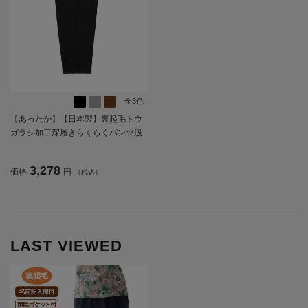
全3色
【あったか】【日本製】裏起毛トウ
ガラシ加工深履きらくらくパンツ股
下60?／婦人用／レディース／高齢
者／シニア／秋冬／名前記入欄付／
3,278
価格
円
（税込）
ギフト／プレゼント／ストレッチ
【CF】
LAST VIEWED