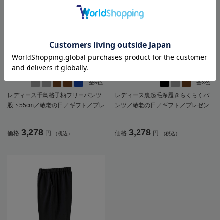
全5色
全3色
レディース千鳥格子柄フリーパンツ
レディース裏起毛深履きらくらくパ
股下55cm／敬老の日／ギフト／プレ
ンツ／敬老の日／ギフト／プレゼン
ゼント【CF】
ト【CF】
3,278
3,278
価格
円
価格
円
（税込）
（税込）