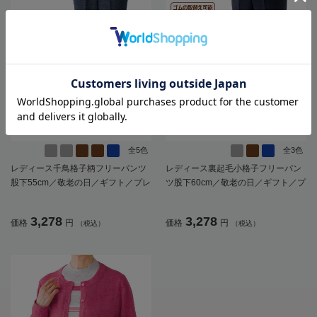
全5色
全3色
レディース千鳥格子柄フリーパンツ
レディース裏起毛小格子フリーパン
股下55cm／敬老の日／ギフト／プレ
ツ股下60cm／敬老の日／ギフト／プ
ゼント【CF】
レゼント【CF】
3,278
3,278
価格
円
価格
円
（税込）
（税込）