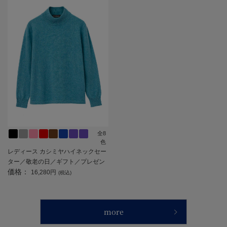
全8
色
レディース カシミヤハイネックセー
ター／敬老の日／ギフト／プレゼン
価格：
ト 【CF】
16,280円
(税込)
more