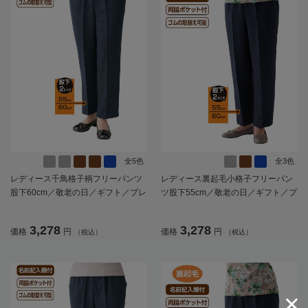
全5色
全3色
レディース千鳥格子柄フリーパンツ
レディース裏起毛小格子フリーパン
股下60cm／敬老の日／ギフト／プレ
ツ股下55cm／敬老の日／ギフト／プ
ゼント【CF】
レゼント【CF】
3,278
3,278
価格
円
価格
円
（税込）
（税込）