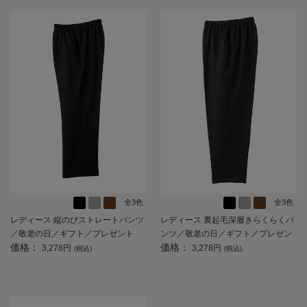
全3色
全3色
レディース 縦のびストレートパンツ
レディース 裏起毛深履きらくらくパ
／敬老の日／ギフト／プレゼント
ンツ／敬老の日／ギフト／プレゼン
価格：
価格：
【CF】
ト 【CF】
3,278円
3,278円
(税込)
(税込)