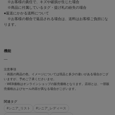
※お客様の責任で、キズや破損が生じた場合
※商品に付属しているタグ・提げ札の紛失の場合
●返送にかかる送料について
※お客様の都合で返品される場合は、送料はお客様ご負担にな
ります。
機能
―
注意事項
・画面の商品の色、イメージについては現品と多少の違いがある場合がござ
いますが、予めご了承くださいませ。
・WEB価格はオンラインショップの販売価格となります。店頭とは、一部販
売価格およびセール内容が異なる場合がございます。
関連タグ
#シニア_リスト
#シニア_レディース