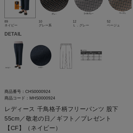
89
10
12
52
ネイビー
グレー系
Ｌ．グレー
ベージュ
DETAIL
商品番号：
CHS0000924
商品コード：
MHS0000924
レディース 千鳥格子柄フリーパンツ 股下
55cm／敬老の日／ギフト／プレゼント
【CF】（ネイビー）