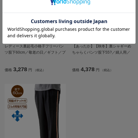
全3色
全3色
レディース裏起毛小格子フリーパン
【あったか】【秋冬】裏シャギーめ
ツ股下60cm／敬老の日／ギフト／プ
ちゃらくパンツ股下55?／婦人用／
レゼント【CF】
レディース／高齢者／シニア／名前
記入欄付／両脇ポケット／ゴムの取
3,278
4,378
価格
円
価格
円
（税込）
（税込）
り換え可能／ギフト／プレゼント
【CF】