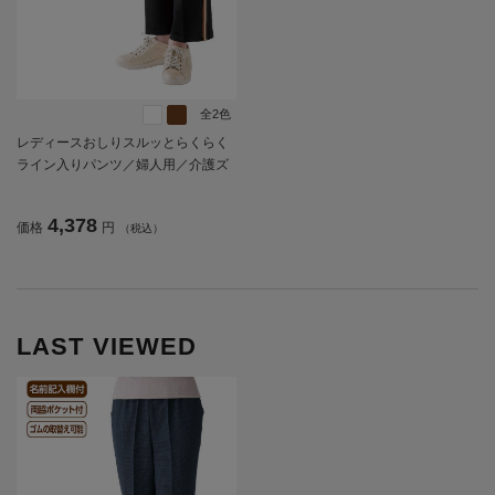
全2色
レディースおしりスルッとらくらく
ライン入りパンツ／婦人用／介護ズ
ボン／はきやすい／ウエストゴム／
敬老の日／ギフト／プレゼント【C
4,378
価格
円
（税込）
F】
LAST VIEWED