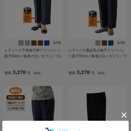
全5色
全3色
レディース千鳥格子柄フリーパンツ
レディース裏起毛小格子フリーパン
股下60cm／敬老の日／ギフト／プレ
ツ股下55cm／敬老の日／ギフト／プ
ゼント【CF】
レゼント【CF】
3,278
3,278
価格
円
価格
円
（税込）
（税込）