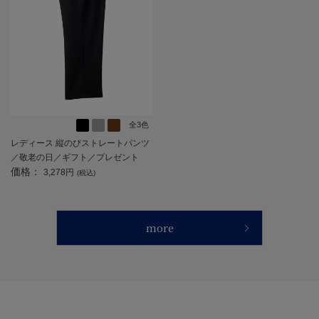
全3色
レディース 縦のびストレートパンツ
／敬老の日／ギフト／プレゼント
価格：
【CF】
3,278円
(税込)
more