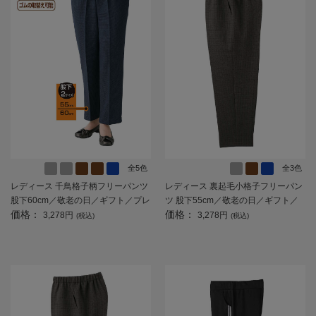
全5色
全3色
レディース 千鳥格子柄フリーパンツ
レディース 裏起毛小格子フリーパン
股下60cm／敬老の日／ギフト／プレ
ツ 股下55cm／敬老の日／ギフト／
価格：
価格：
ゼント 【CF】
プレゼント 【CF】
3,278円
3,278円
(税込)
(税込)