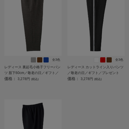
全3色
全3色
レディース 裏起毛小格子フリーパン
レディース カットライン入りパンツ
ツ 股下60cm／敬老の日／ギフト／
／敬老の日／ギフト／プレゼント
価格：
価格：
プレゼント 【CF】
【CF】
3,278円
3,278円
(税込)
(税込)