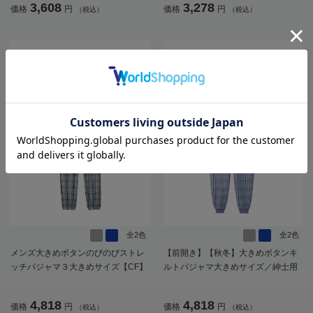
3,608
3,278
価格
円
価格
円
（税込）
（税込）
ン袖／脱ぎやすい／着やすい／肌着
脱ぎやすい／着やすい／腰曲がり／
／インナー／ギフト／プレゼント
ギフト／プレゼント【CF】
【CF】
全2色
全2色
メンズ大きめボタンのびのびストレ
【前開き】【秋冬】大きめボタンキ
ッチパジャマ３大きめサイズ【CF】
ルトパジャマ大きめサイズ／紳士用
／メンズ／高齢者／シニア／動きや
すいラグラン袖／ウエスト調整ゴム
4,818
4,818
価格
円
価格
円
（税込）
（税込）
／ギフト／プレゼント【CF】