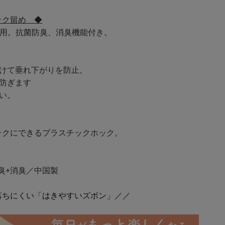
ック留め ◆
使用。抗菌防臭、消臭機能付き。
付けて垂れ下がりを防止。
防ぎます
い。
ラクにできるプラスチックホック。
臭+消臭／中国製
落ちにくい「はきやすいズボン」／／