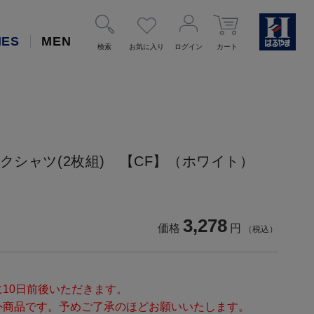
IES
MEN
検索
お気に入り
ログイン
カート
クシャツ(2枚組) 【CF】（ホワイト）
3,278
価格
円
（税込）
10日前後いただきます。
外商品です。予めご了承のほどお願いいたします。