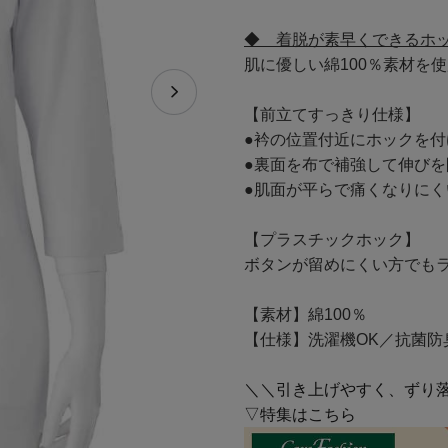
◆ 着脱が素早くできるホ
肌に優しい綿100％素材を
【前立てすっきり仕様】
●衿の位置付近にホックを
●裏面を布で補強して伸びを
●肌面が平らで痛くなりにく
【プラスチックホック】
ボタンが留めにくい方でも
【素材】綿100％
【仕様】洗濯機OK／抗菌防
＼＼引き上げやすく、ずり
▽特集はこちら