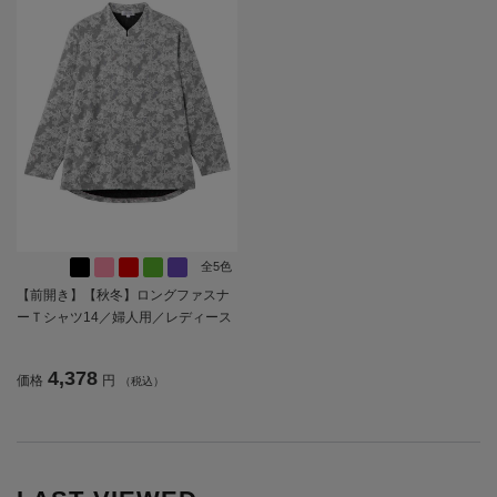
全5色
【前開き】【秋冬】ロングファスナ
ーＴシャツ14／婦人用／レディース
／高齢者／シニア／後ろ長め／ゆっ
たり／洗濯機OK／名前記入欄付／前
4,378
価格
円
（税込）
ポケット／ギフト／プレゼント【C
F】