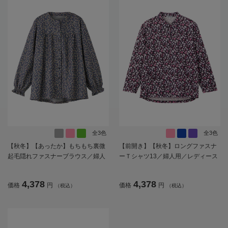
全3色
全3色
【秋冬】【あったか】もちもち裏微
【前開き】【秋冬】ロングファスナ
起毛隠れファスナーブラウス／婦人
ーＴシャツ13／婦人用／レディース
用／レディース／高齢者／シニア／
／高齢者／シニア／ゆったり／のび
後ろ長め／名前記入欄付／のびのび
のび／洗濯機OK／後ろ長め／名前記
4,378
4,378
価格
円
価格
円
（税込）
（税込）
／ゆったり／おしゃれ／ギフト／プ
入欄付／ギフト／プレゼント【CF】
レゼント【CF】