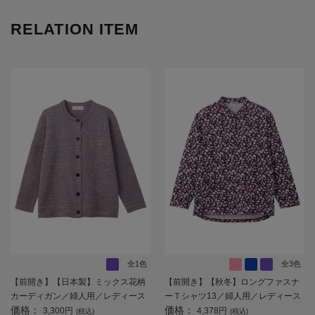
RELATION ITEM
全1色
全3色
【前開き】【日本製】ミックス花柄
【前開き】【秋冬】ロングファスナ
カーディガン／婦人用／レディース
ーＴシャツ13／婦人用／レディース
価格：
価格：
／高齢者／シニア／名前記入欄付／
／高齢者／シニア／ゆったり／のび
3,300円
4,378円
(税込)
(税込)