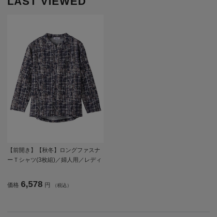
LAST VIEWED
【前開き】【秋冬】ロングファスナ
ーＴシャツ(3枚組)／婦人用／レディ
ース／高齢者／シニア／名前記入欄
付／後ろ長め／ゆったり／ギフト／
6,578
価格
円
（税込）
プレゼント 【CF】