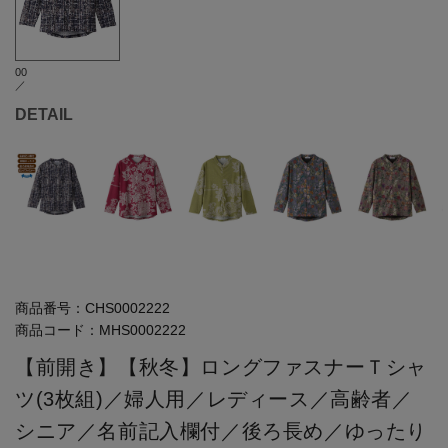
00
／
DETAIL
商品番号：
CHS0002222
商品コード：
MHS0002222
【前開き】【秋冬】ロングファスナーＴシャ
ツ(3枚組)／婦人用／レディース／高齢者／
シニア／名前記入欄付／後ろ長め／ゆったり