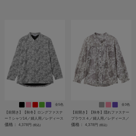
大きめボタン／身幅ゆったり／ギフ
のび／洗濯機OK／後ろ長め／名前記
ト／プレゼント 【CF】
入欄付／ギフト／プレゼント 【C
F】
全5色
全3色
【前開き】【秋冬】ロングファスナ
【前開き】【秋冬】隠れファスナー
ーＴシャツ14／婦人用／レディース
ブラウス４／婦人用／レディース／
価格：
価格：
／高齢者／シニア／後ろ長め／ゆっ
高齢者／シニア／後ろ長め／名前記
4,378円
4,378円
(税込)
(税込)
たり／洗濯機OK／名前記入欄付／前
入欄付／お出かけ／プレゼント／ギ