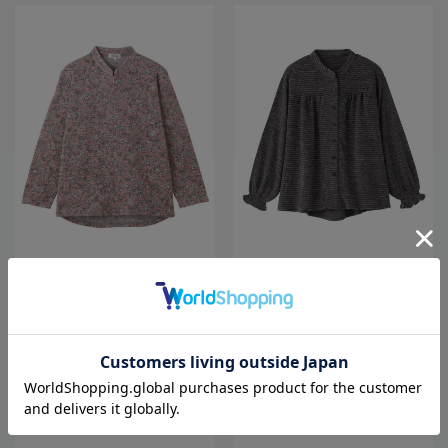
全3色
全4色
【あったか】【ゆったり】裏起毛ロ
【秋冬】【前開き】ウールタッチ隠
ングファスナーＴシャツ／婦人用／
れファスナーブラウス／婦人用／レ
レディース／高齢者／シニア／後ろ
ディース／高齢者／シニア／後ろ長
長め／名前が書ける／名前記入欄付
め／名前記入欄付／ゆったり／プレ
4,378
4,378
価格
円
価格
円
（税込）
（税込）
／洗濯機OK／前ポケット／おしゃれ
ゼント／ギフト【CF】
／ギフト／プレゼント【CF】