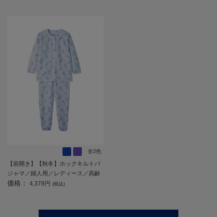
ポケット／ギフト／プレゼント
フト 【CF】
【CF】
全2色
【前開き】【秋冬】ホックキルトパ
ジャマ／婦人用／レディース／高齢
価格：
者／シニア／手口足口ゴム入り／ホ
4,378円
(税込)
ックボタン／ギフト／プレゼント
【CF】