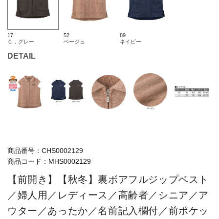
17
52
89
Ｃ．グレー
ベージュ
ネイビー
DETAIL
商品番号：
CHS0002129
商品コード：
MHS0002129
【前開き】【秋冬】裏ボアフルジップベスト
／婦人用／レディース／高齢者／シニア／ア
ウター／あったか／名前記入欄付／前ポケッ