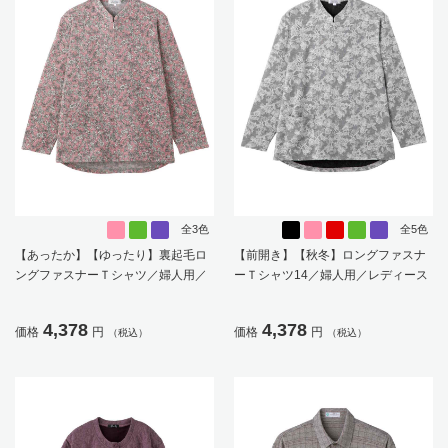
全3色
全5色
【あったか】【ゆったり】裏起毛ロ
【前開き】【秋冬】ロングファスナ
ングファスナーＴシャツ／婦人用／
ーＴシャツ14／婦人用／レディース
レディース／高齢者／シニア／後ろ
／高齢者／シニア／後ろ長め／ゆっ
長め／名前が書ける／名前記入欄付
たり／洗濯機OK／名前記入欄付／前
4,378
4,378
価格
円
価格
円
（税込）
（税込）
／洗濯機OK／前ポケット／おしゃれ
ポケット／ギフト／プレゼント【C
／ギフト／プレゼント【CF】
F】