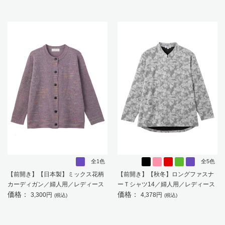
全1色
全5色
【前開き】【日本製】ミックス花柄
【前開き】【秋冬】ロングファスナ
カーディガン／婦人用／レディース
ーＴシャツ14／婦人用／レディース
価格：
価格：
／高齢者／シニア／名前記入欄付／
／高齢者／シニア／後ろ長め／ゆっ
3,300円
4,378円
(税込)
(税込)
大きめボタン／身幅ゆったり／ギフ
たり／洗濯機OK／名前記入欄付／前
ト／プレゼント 【CF】
ポケット／ギフト／プレゼント
【CF】