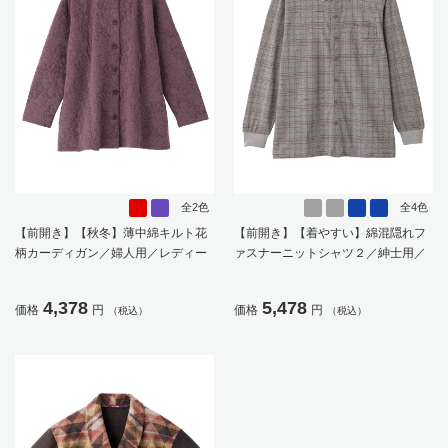
全2色
全4色
【前開き】【秋冬】薄中綿キルト花
【前開き】【着やすい】綿混隠れフ
柄カーディガン／婦人用／レディー
ァスナーニットシャツ２／紳士用／
ス／高齢者／シニア／羽織／洗濯機
メンズ／高齢者／シニア／洗濯機OK
OK／自宅で洗える／名前記入欄付／
／名前記入欄付／胸ポケット付／ギ
4,378
5,478
価格
円
価格
円
（税込）
（税込）
両脇ポケット／ゆったり／のびのび
フト／プレセント／ギフト【CF】
／プレゼント／ギフト【CF】