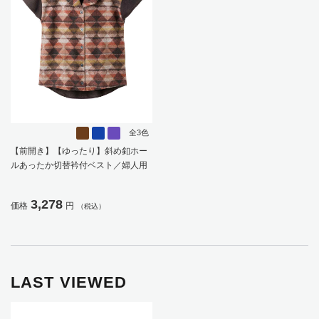
全3色
【前開き】【ゆったり】斜め釦ホー
ルあったか切替衿付ベスト／婦人用
／レディース／高齢者／シニア／後
ろ長め／名前記入欄付【CF】
3,278
価格
円
（税込）
LAST VIEWED