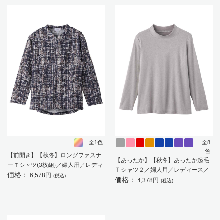
全1色
全8
色
【前開き】【秋冬】ロングファスナ
【あったか】【秋冬】あったか起毛
ーＴシャツ(3枚組)／婦人用／レディ
Ｔシャツ２／婦人用／レディース／
価格：
ース／高齢者／シニア／名前記入欄
6,578円
(税込)
価格：
高齢者／シニア／ゆったり／名前が
4,378円
(税込)
付／後ろ長め／ゆったり／ギフト／
書ける／名前記入欄付／ゆったり／
プレゼント 【CF】
重ね着／お出かけ／ギフト／プレゼ
ント 【CF】