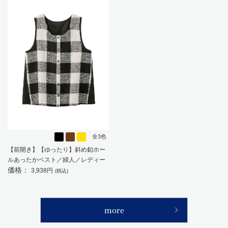
全3色
【前開き】【ゆったり】斜め釦ホー
ルあったかベスト／婦人／レディー
価格：
ス／高齢者／シニア／ゆったりアー
3,938円
(税込)
ムホール／介護／お出かけ／施設／
ギフト／プレゼント 【CF】
more