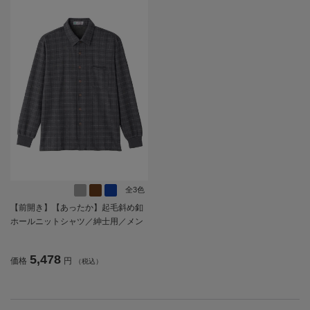
全3色
【前開き】【あったか】起毛斜め釦
ホールニットシャツ／紳士用／メン
ズ／高齢者／シニア／秋冬／名前記
入欄付／胸ポケット／洗濯機OK／お
5,478
価格
円
（税込）
しゃれ／お出かけ／ギフト／プレゼ
ント【CF】