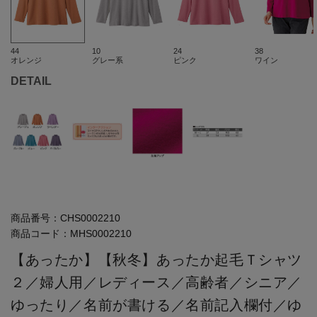
44
10
24
38
オレンジ
グレー系
ピンク
ワイン
DETAIL
商品番号：
CHS0002210
商品コード：
MHS0002210
【あったか】【秋冬】あったか起毛Ｔシャツ
２／婦人用／レディース／高齢者／シニア／
ゆったり／名前が書ける／名前記入欄付／ゆ