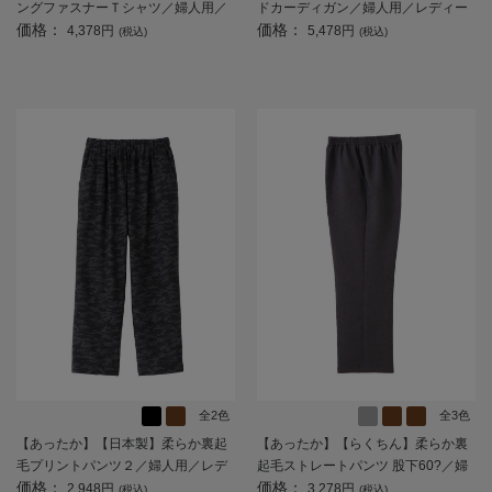
ングファスナーＴシャツ／婦人用／
ドカーディガン／婦人用／レディー
価格：
価格：
レディース／高齢者／シニア／後ろ
ス／高齢者／シニア／前開き／大き
4,378円
5,478円
(税込)
(税込)
長め／名前が書ける／名前記入欄付
めボタン／名前記入欄付／お出かけ
／洗濯機OK／前ポケット／おしゃれ
／ギフト／プレゼント 【CF】
／ギフト／プレゼント 【CF】
全2色
全3色
【あったか】【日本製】柔らか裏起
【あったか】【らくちん】柔らか裏
毛プリントパンツ２／婦人用／レデ
起毛ストレートパンツ 股下60?／婦
価格：
価格：
ィース／高齢者／シニア／秋冬／ス
人用／レディース／高齢者／シニア
2,948円
3,278円
(税込)
(税込)