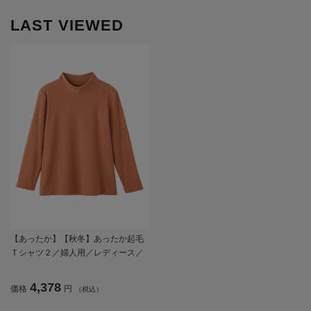
LAST VIEWED
【あったか】【秋冬】あったか起毛
Ｔシャツ２／婦人用／レディース／
高齢者／シニア／ゆったり／名前が
書ける／名前記入欄付／ゆったり／
4,378
価格
円
（税込）
重ね着／お出かけ／ギフト／プレゼ
ント 【CF】