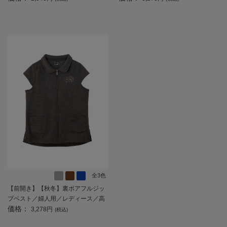
トレッチ／名前記入欄付／両脇ポケ
／日本製／名前が書ける／名前記入
ット／ギフト／プレゼント 【CF】
欄付／のびのび／おしゃれ／ギフト
／プレゼント 【CF】
全3色
【前開き】【秋冬】裏ボアフルジッ
プベスト／婦人用／レディース／高
価格：
齢者／シニア／アウター／あったか
3,278円
(税込)
／名前記入欄付／前ポケット／ゆっ