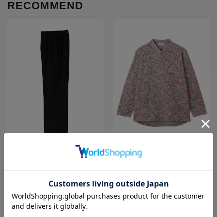
RECOMMEND
全3色
全3色
【あったか】【のびのび】裏起毛柔
【あったか】【ゆったり】裏起毛ロ
らかレーヨンおしゃれパンツ股下6
ングファスナーＴシャツ／婦人用／
5?／婦人用／レディース／シニア／
レディース／高齢者／シニア／後ろ
高齢者／ズボン／秋冬／名前が書け
長め／名前が書ける／名前記入欄付
3,278
4,378
価格
円
価格
円
（税込）
（税込）
る／名前記入欄付／洗濯機OK／両脇
／洗濯機OK／前ポケット／おしゃれ
ポケット／お出かけ／おしゃれ／ギ
／ギフト／プレゼント【CF】