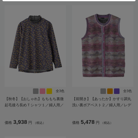
フト／プレゼント【CF】
全3色
全3色
【秋冬】【おしゃれ】もちもち裏微
【前開き】【あったか】かすり調丸
起毛後ろ長めＴシャツ１／婦人用／
洗い裏ボアベスト２／婦人用／レデ
レディース／高齢者／シニア／乾燥
ィース／高齢者／シニア／重ね着／
機OK（低温）／名前記入欄付／名前
おしゃれ／洗濯機OK／名前記入欄付
3,938
5,478
価格
円
価格
円
（税込）
（税込）
が書ける／身幅ゆったり／ギフト／
／ゆったり／プレゼント／ギフト
プレゼント【CF】
【CF】