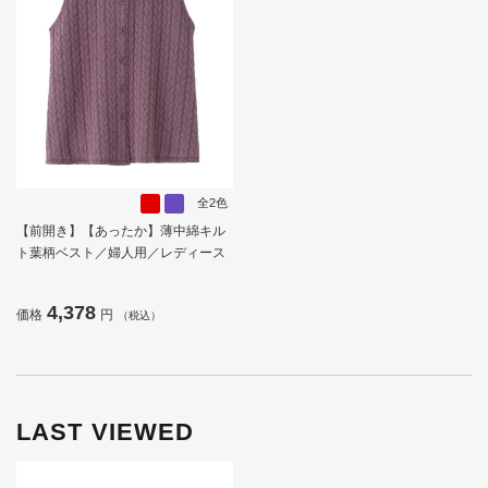
全2色
【前開き】【あったか】薄中綿キル
ト葉柄ベスト／婦人用／レディース
／高齢者／シニア／秋冬／洗濯OK／
自宅で洗える／名前記入欄付／両脇
4,378
価格
円
（税込）
ポケット／お出かけ／ギフト【CF】
LAST VIEWED