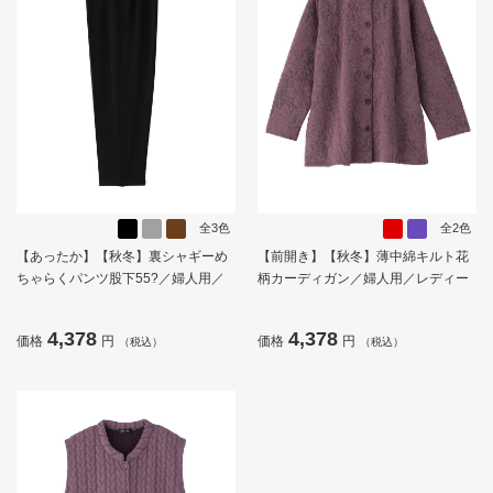
全3色
全2色
【あったか】【秋冬】裏シャギーめ
【前開き】【秋冬】薄中綿キルト花
ちゃらくパンツ股下55?／婦人用／
柄カーディガン／婦人用／レディー
レディース／高齢者／シニア／名前
ス／高齢者／シニア／羽織／洗濯機
記入欄付／両脇ポケット／ゴムの取
OK／自宅で洗える／名前記入欄付／
4,378
4,378
価格
円
価格
円
（税込）
（税込）
り換え可能／ギフト／プレゼント
両脇ポケット／ゆったり／のびのび
【CF】
／プレゼント／ギフト【CF】