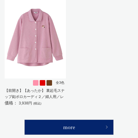
全3色
【前開き】【あったか】 裏起毛スナ
ップ釦ポロカーディ２／婦人用／レ
価格：
ディース／高齢者／シニア／秋冬／
3,938円
(税込)
お出かけ／ギフト／プレゼント
【CF】
more