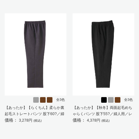
全3色
全3色
【あったか】【らくちん】柔らか裏
【あったか】【秋冬】両面起毛めち
起毛ストレートパンツ 股下60?／婦
ゃらくパンツ 股下55?／婦人用／レ
価格：
価格：
人用／レディース／高齢者／シニア
ディース／高齢者／シニア／乾燥機
3,278円
4,378円
(税込)
(税込)
／日本製／名前が書ける／名前記入
OK／ストレッチ／お出かけ／おしゃ
欄付／のびのび／おしゃれ／ギフト
れ／ギフト／プレゼント 【CF】
／プレゼント 【CF】