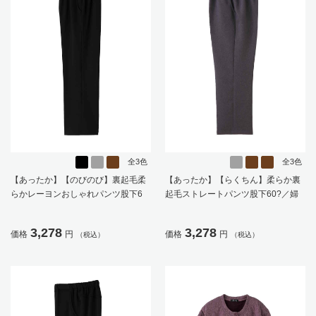
全3色
全3色
【あったか】【のびのび】裏起毛柔
【あったか】【らくちん】柔らか裏
らかレーヨンおしゃれパンツ股下6
起毛ストレートパンツ股下60?／婦
5?／婦人用／レディース／シニア／
人用／レディース／高齢者／シニア
高齢者／ズボン／秋冬／名前が書け
／日本製／名前が書ける／名前記入
3,278
3,278
価格
円
価格
円
（税込）
（税込）
る／名前記入欄付／洗濯機OK／両脇
欄付／のびのび／おしゃれ／ギフト
ポケット／お出かけ／おしゃれ／ギ
／プレゼント【CF】
フト／プレゼント【CF】