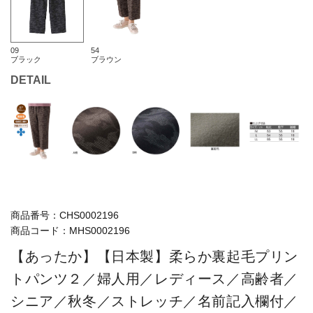
09
54
ブラック
ブラウン
DETAIL
商品番号：
CHS0002196
商品コード：
MHS0002196
【あったか】【日本製】柔らか裏起毛プリン
トパンツ２／婦人用／レディース／高齢者／
シニア／秋冬／ストレッチ／名前記入欄付／