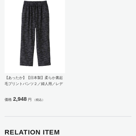
【あったか】【日本製】柔らか裏起
毛プリントパンツ２／婦人用／レデ
ィース／高齢者／シニア／秋冬／ス
トレッチ／名前記入欄付／両脇ポケ
2,948
価格
円
（税込）
ット／ギフト／プレゼント 【CF】
RELATION ITEM