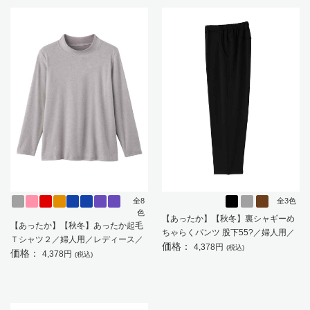
全8
全3色
色
【あったか】【秋冬】裏シャギーめ
【あったか】【秋冬】あったか起毛
ちゃらくパンツ 股下55?／婦人用／
Ｔシャツ２／婦人用／レディース／
価格：
レディース／高齢者／シニア／名前
4,378円
(税込)
価格：
高齢者／シニア／ゆったり／名前が
4,378円
(税込)
記入欄付／両脇ポケット／ゴムの取
書ける／名前記入欄付／ゆったり／
り換え可能／ギフト／プレゼント
重ね着／お出かけ／ギフト／プレゼ
【CF】
ント 【CF】