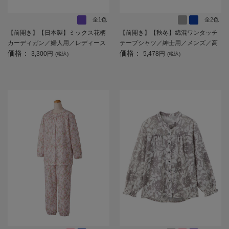
全1色
全2色
【前開き】【日本製】ミックス花柄
【前開き】【秋冬】綿混ワンタッチ
カーディガン／婦人用／レディース
テープシャツ／紳士用／メンズ／高
価格：
価格：
／高齢者／シニア／名前記入欄付／
齢者／シニア／名前記入欄付／介護
3,300円
5,478円
(税込)
(税込)
大きめボタン／身幅ゆったり／ギフ
／入居／ギフト／プレゼント 【C
ト／プレゼント 【CF】
F】