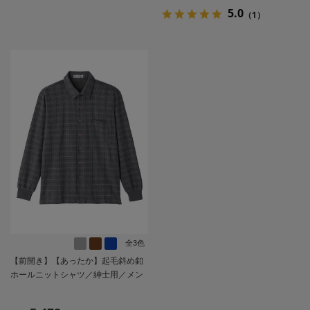
／ギフト／プレゼント【CF】
【CF】
5.0
（1）
全3色
【前開き】【あったか】起毛斜め釦
ホールニットシャツ／紳士用／メン
ズ／高齢者／シニア／秋冬／名前記
入欄付／胸ポケット／洗濯機OK／お