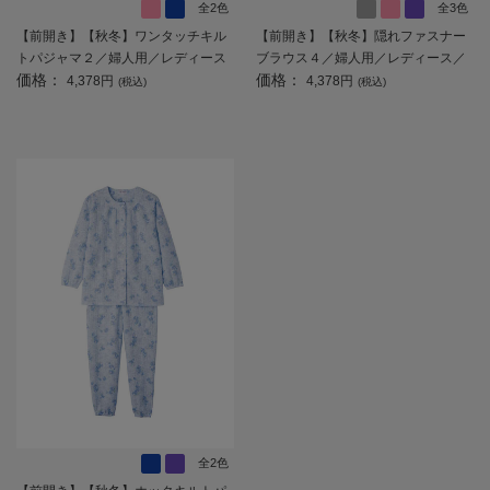
全2色
全3色
【前開き】【秋冬】ワンタッチキル
【前開き】【秋冬】隠れファスナー
トパジャマ２／婦人用／レディース
ブラウス４／婦人用／レディース／
価格：
価格：
／高齢者／シニア／寝巻／ギフト／
高齢者／シニア／後ろ長め／名前記
4,378円
4,378円
(税込)
(税込)
プレゼント 【CF】
入欄付／お出かけ／プレゼント／ギ
フト 【CF】
全2色