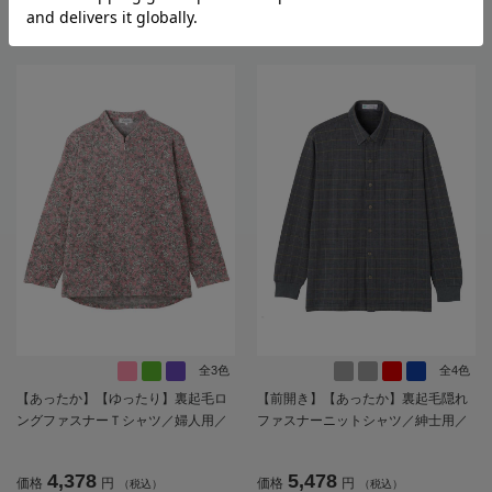
4,378
5,478
価格
円
価格
円
（税込）
（税込）
ポケット／ギフト／プレゼント【C
フト／プレセント／ギフト【CF】
F】
全3色
全4色
【あったか】【ゆったり】裏起毛ロ
【前開き】【あったか】裏起毛隠れ
ングファスナーＴシャツ／婦人用／
ファスナーニットシャツ／紳士用／
レディース／高齢者／シニア／後ろ
メンズ／高齢者／シニア／秋冬／洗
長め／名前が書ける／名前記入欄付
濯機OK／お出かけ／おしゃれ／名前
4,378
5,478
価格
円
価格
円
（税込）
（税込）
／洗濯機OK／前ポケット／おしゃれ
記入欄付き／ギフト／プレゼント