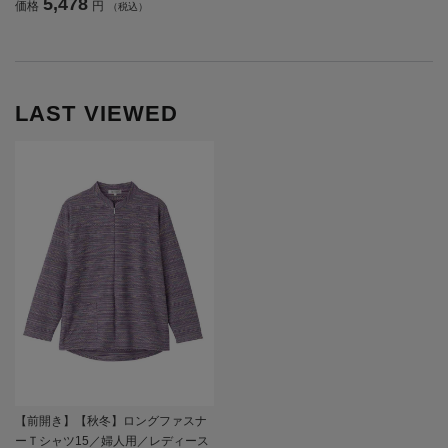
5,478
価格
円
（税込）
しゃれ／お出かけ／ギフト／プレゼ
ント【CF】
LAST VIEWED
【前開き】【秋冬】ロングファスナ
ーＴシャツ15／婦人用／レディース