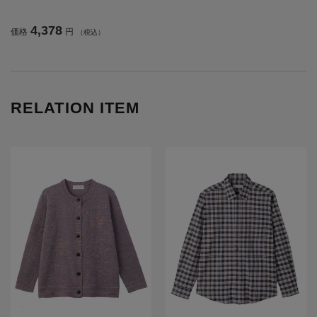
／高齢者／シニア／名前記入欄付／
前ポケット／洗濯機OL／ギフト／プ
4,378
価格
円
（税込）
レゼント 【CF】
RELATION ITEM