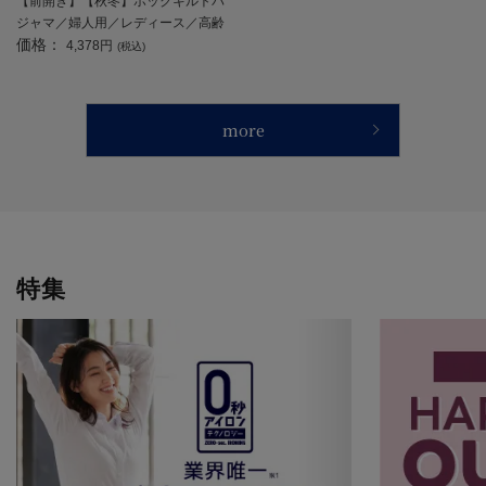
【前開き】【秋冬】ホックキルトパ
ジャマ／婦人用／レディース／高齢
価格：
者／シニア／手口足口ゴム入り／ホ
4,378円
(税込)
ックボタン／ギフト／プレゼント
【CF】
more
特集