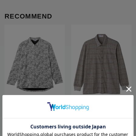
RECOMMEND
全5色
全4色
【前開き】【秋冬】ロングファスナ
【前開き】【着やすい】綿混隠れフ
ーＴシャツ14／婦人用／レディース
ァスナーニットシャツ２／紳士用／
／高齢者／シニア／後ろ長め／ゆっ
メンズ／高齢者／シニア／洗濯機OK
たり／洗濯機OK／名前記入欄付／前
／名前記入欄付／胸ポケット付／ギ