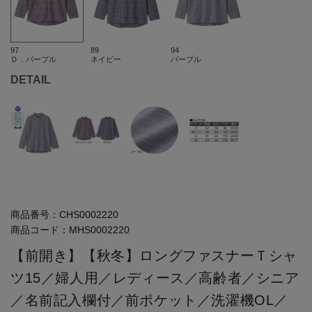
97
89
94
Ｄ．パープル
ネイビー
パープル
DETAIL
商品番号：
CHS0002220
商品コード：
MHS0002220
【前開き】【秋冬】ロングファスナーＴシャ
ツ15／婦人用／レディース／高齢者／シニア
／名前記入欄付／前ポケット／洗濯機OL／