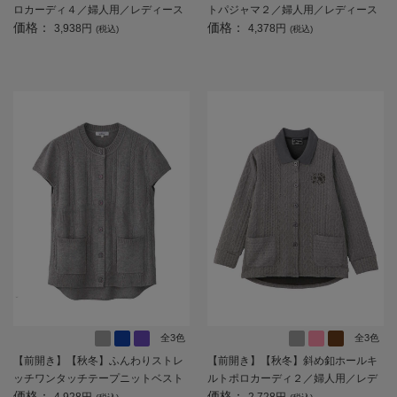
ロカーディ４／婦人用／レディース
トパジャマ２／婦人用／レディース
価格：
価格：
／高齢者／シニア／介護／お出かけ
／高齢者／シニア／寝巻／ギフト／
3,938円
4,378円
(税込)
(税込)
／ギフト／プレゼント 【CF】
プレゼント 【CF】
全3色
全3色
【前開き】【秋冬】ふんわりストレ
【前開き】【秋冬】斜め釦ホールキ
ッチワンタッチテープニットベスト
ルトポロカーディ２／婦人用／レデ
価格：
価格：
／婦人用／レディース／高齢者／シ
ィース／シニア／高齢者／おしゃれ