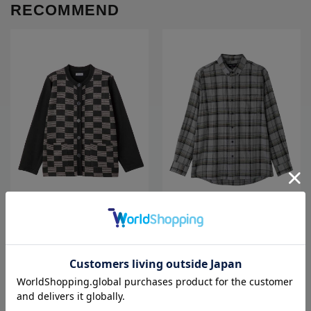
RECOMMEND
全4色
全2色
【裏フリース】【前開き】あったか
【前開き】【あったか】起毛ワンタ
ワンタッチ丸首カーディガン３／レ
ッチテープシャツ２／紳士用／メン
ディース／婦人用／高齢者／シニア
ズ／高齢者／シニア／秋冬／名前記
／おしゃれ／名前記入欄付き／ゆっ
入欄付／施設／入居／後ろ長め／ギ
4,378
5,478
価格
円
価格
円
（税込）
（税込）
たり／ギフト／プレゼント【CF】
フト／プレゼント【CF】