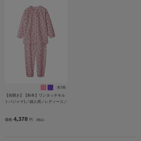
全2色
【前開き】【秋冬】ワンタッチキル
トパジャマ1／婦人用／レディース／
シニア／高齢者／洗濯機OK／寝巻／
プレゼント／ギフト【CF】
4,378
価格
円
（税込）