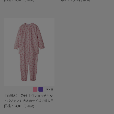
4,928円
2,728円
(税込)
(税込)
ニア／ワンタッチテープ／おしゃれ
／ギフト／プレゼント 【CF】
／ギフト／プレゼント 【CF】
全2色
【前開き】【秋冬】ワンタッチキル
トパジャマ１ 大きめサイズ／婦人用
価格：
／レディース／シニア／高齢者／洗
4,818円
(税込)
濯機OK／寝巻／ギフト／プレゼン