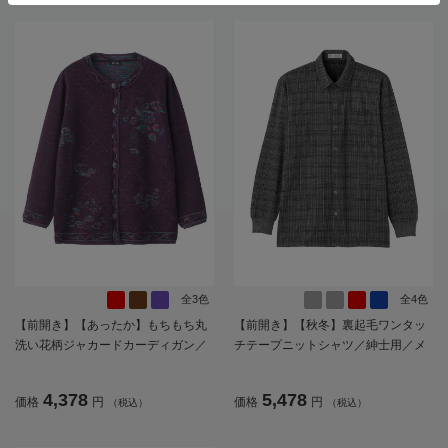
全3色
全4色
【前開き】【あったか】もちもち丸
【前開き】【秋冬】裏起毛ワンタッ
洗い花柄ジャカードカーディガン／
チテープニットシャツ／紳士用／メ
婦人用／レディース／高齢者／シニ
ンズ／高齢者／シニア／名前記入欄
ア／自宅で洗える／洗濯機OK／ゆっ
付／胸ポケット付／洗濯機OK／自宅
4,378
5,478
価格
円
価格
円
（税込）
（税込）
たり／名前記入欄付／おしゃれ／お
で洗える／ギフト／プレゼント【C
出かけ／ギフト／プレゼント【CF】
F】