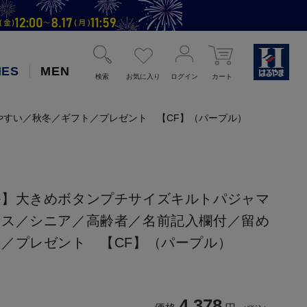
IES
MEN
検索
お気に入り
ログイン
カート
すい／秋冬／ギフト／プレゼント 【CF】（パープル）
か】大きめボタンプチサイズキルトパジャマ
ース／シニア／高齢者／名前記入欄付／留め
／プレゼント 【CF】（パープル）
4,378