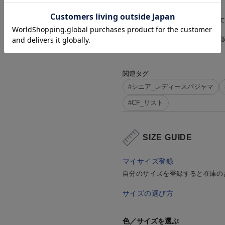
注意事項
・画面の商品の色、イメージについて
せ。
・WEB価格はオンラインショップの
場合がございます。
関連タグ
#シニア_レディースパジャマ
#CF_リスト
SIZE GUIDE
マイサイズ登録
自分のサイズを登録すると在庫の
サイズの選び方
色／サイズを選ぶ