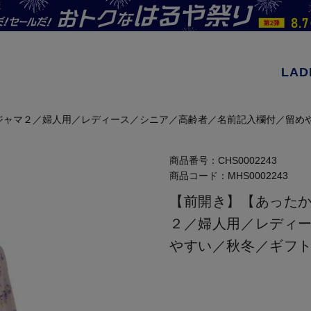
LAD
ジャマ２／婦人用／レディース／シニア／高齢者／名前記入欄付／留めや
商品番号：
CHS0002243
商品コード：
MHS0002243
【前開き】【あった
２／婦人用／レディ
やすい／秋冬／ギフト