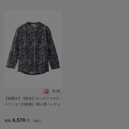
全1色
【前開き】【秋冬】ロングファスナ
ーＴシャツ(3枚組)／婦人用／レディ
ース／高齢者／シニア／名前記入欄
付／後ろ長め／ゆったり／ギフト／
6,578
価格
円
（税込）
プレゼント【CF】