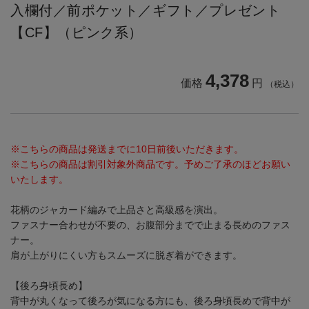
入欄付／前ポケット／ギフト／プレゼント
【CF】（ピンク系）
4,378
価格
円
（税込）
※こちらの商品は発送までに10日前後いただきます。
※こちらの商品は割引対象外商品です。予めご了承のほどお願い
いたします。
花柄のジャカード編みで上品さと高級感を演出。
ファスナー合わせが不要の、お腹部分までで止まる長めのファス
ナー。
肩が上がりにくい方もスムーズに脱ぎ着ができます。
【後ろ身頃長め】
背中が丸くなって後ろが気になる方にも、後ろ身頃長めで背中が