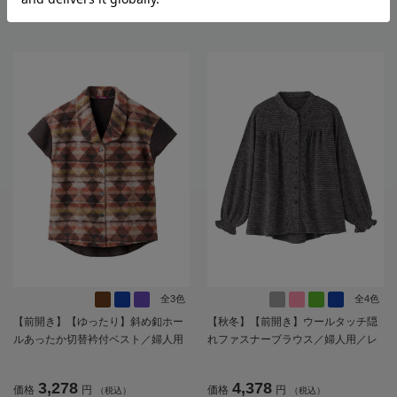
4,378
4,378
価格
円
価格
円
（税込）
（税込）
／洗濯機OK／前ポケット／おしゃれ
入欄付／ギフト／プレゼント【CF】
／ギフト／プレゼント【CF】
全3色
全4色
【前開き】【ゆったり】斜め釦ホー
【秋冬】【前開き】ウールタッチ隠
ルあったか切替衿付ベスト／婦人用
れファスナーブラウス／婦人用／レ
／レディース／高齢者／シニア／後
ディース／高齢者／シニア／後ろ長
ろ長め／名前記入欄付【CF】
め／名前記入欄付／ゆったり／プレ
3,278
4,378
価格
円
価格
円
（税込）
（税込）
ゼント／ギフト【CF】