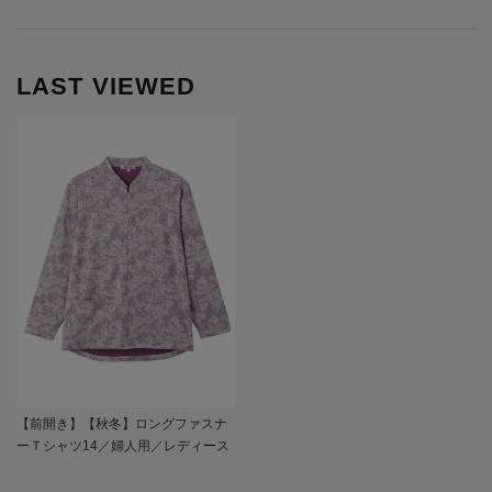
LAST VIEWED
【前開き】【秋冬】ロングファスナ
ーＴシャツ14／婦人用／レディース
／高齢者／シニア／後ろ長め／ゆっ
たり／洗濯機OK／名前記入欄付／前