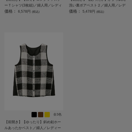
ーＴシャツ(3枚組)／婦人用／レディ
洗い裏ボアベスト２／婦人用／レデ
価格：
価格：
ース／高齢者／シニア／名前記入欄
ィース／高齢者／シニア／重ね着／
6,578円
5,478円
(税込)
(税込)
付／後ろ長め／ゆったり／ギフト／
おしゃれ／洗濯機OK／名前記入欄付
プレゼント 【CF】
／ゆったり／プレゼント／ギフト
【CF】
全3色
【前開き】【ゆったり】斜め釦ホー
ルあったかベスト／婦人／レディー