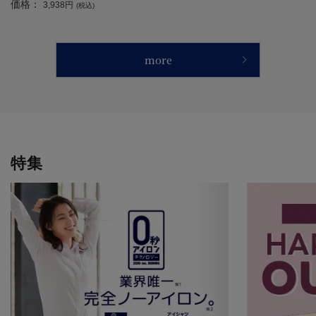
価格：
ス／高齢者／シニア／ゆったりアー
3,938円
(税込)
ムホール／介護／お出かけ／施設／
ギフト／プレゼント 【CF】
more
特集