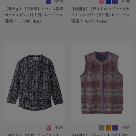
全1色
全3色
【前開き】【日本製】ミックス花柄
【前開き】【秋冬】ロングファスナ
カーディガン／婦人用／レディース
ーＴシャツ13／婦人用／レディース
価格：
価格：
／高齢者／シニア／名前記入欄付／
／高齢者／シニア／ゆったり／のび
3,300円
4,378円
(税込)
(税込)
大きめボタン／身幅ゆったり／ギフ
のび／洗濯機OK／後ろ長め／名前記
ト／プレゼント 【CF】
入欄付／ギフト／プレゼント 【C
F】
全1色
全3色
【前開き】【秋冬】ロングファスナ
【前開き】【あったか】かすり調丸