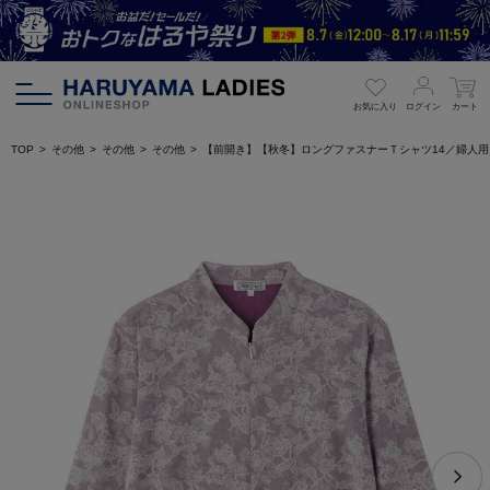
お気に入り
ログイン
カート
TOP
その他
その他
その他
【前開き】【秋冬】ロングファスナーＴシャツ14／婦人