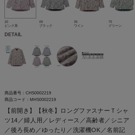
20
09
39
75
ピンク系
ブラック
ワイン
グリーン
DETAIL
商品番号：
CHS0002219
商品コード：
MHS0002219
【前開き】【秋冬】ロングファスナーＴシャ
ツ14／婦人用／レディース／高齢者／シニア
／後ろ長め／ゆったり／洗濯機OK／名前記