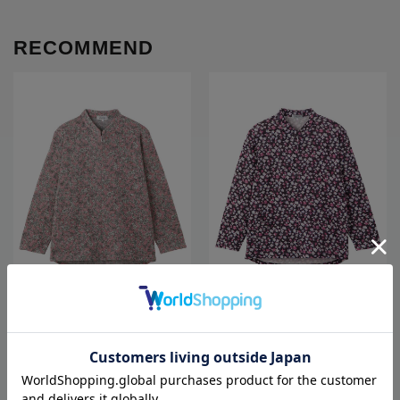
RECOMMEND
全3色
全3色
【あったか】【ゆったり】裏起毛ロ
【前開き】【秋冬】ロングファスナ
ングファスナーＴシャツ／婦人用／
ーＴシャツ13／婦人用／レディース
レディース／高齢者／シニア／後ろ
／高齢者／シニア／ゆったり／のび
長め／名前が書ける／名前記入欄付
のび／洗濯機OK／後ろ長め／名前記