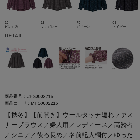
20
12
75
89
ピンク系
Ｌ．グレー
グリーン
ネイビー
DETAIL
商品番号：
CHS0002215
商品コード：
MHS0002215
【秋冬】【前開き】ウールタッチ隠れファス
ナーブラウス／婦人用／レディース／高齢者
／シニア／後ろ長め／名前記入欄付／ゆった