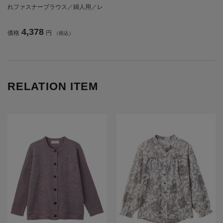
れファスナーブラウス／婦人用／レ
ディース／高齢者／シニア／後ろ長
め／名前記入欄付／ゆったり／プレ
4,378
価格
円
（税込）
ゼント／ギフト 【CF】
RELATION ITEM