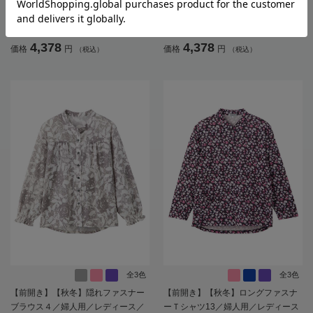
起毛隠れファスナーブラウス／婦人
ングファスナーＴシャツ／婦人用／
用／レディース／高齢者／シニア／
レディース／高齢者／シニア／後ろ
後ろ長め／名前記入欄付／のびのび
長め／名前が書ける／名前記入欄付
4,378
4,378
価格
円
価格
円
（税込）
（税込）
／ゆったり／おしゃれ／ギフト／プ
／洗濯機OK／前ポケット／おしゃれ
レゼント【CF】
／ギフト／プレゼント【CF】
全3色
全3色
【前開き】【秋冬】隠れファスナー
【前開き】【秋冬】ロングファスナ
ブラウス４／婦人用／レディース／
ーＴシャツ13／婦人用／レディース