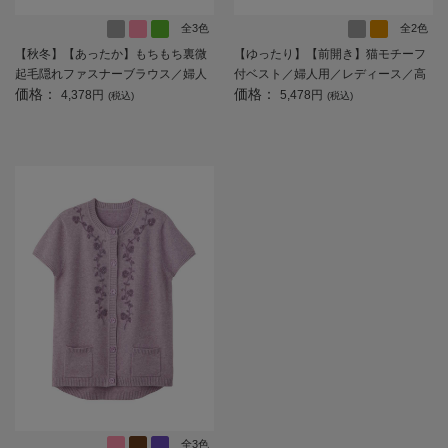
全3色
全2色
【秋冬】【あったか】もちもち裏微
【ゆったり】【前開き】猫モチーフ
起毛隠れファスナーブラウス／婦人
付ベスト／婦人用／レディース／高
価格：
価格：
用／レディース／高齢者／シニア／
齢者／シニア／猫柄／カジュアル／
4,378円
5,478円
(税込)
(税込)
後ろ長め／名前記入欄付／のびのび
プレゼント／ギフト 【CF】
／ゆったり／おしゃれ／ギフト／プ
レゼント 【CF】
全3色