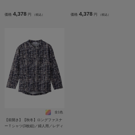
高齢者／シニア／後ろ長め／名前記
／高齢者／シニア／ゆったり／のび
入欄付／お出かけ／プレゼント／ギ
のび／洗濯機OK／後ろ長め／名前記
4,378
4,378
価格
円
価格
円
（税込）
（税込）
フト【CF】
入欄付／ギフト／プレゼント【CF】
全1色
【前開き】【秋冬】ロングファスナ
ーＴシャツ(3枚組)／婦人用／レディ
ース／高齢者／シニア／名前記入欄