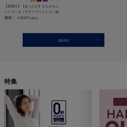
【前開き】【あったか】もちもちニ
ットワンタッチテープベスト２／婦
価格：
人用／レディース／高齢者／シニア
4,928円
(税込)
／名前記入欄付／ギフト／プレゼン
ト 【CF】
more
特集