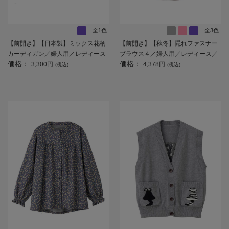
全1色
全3色
【前開き】【日本製】ミックス花柄
【前開き】【秋冬】隠れファスナー
カーディガン／婦人用／レディース
ブラウス４／婦人用／レディース／
価格：
価格：
／高齢者／シニア／名前記入欄付／
高齢者／シニア／後ろ長め／名前記
3,300円
4,378円
(税込)
(税込)
大きめボタン／身幅ゆったり／ギフ
入欄付／お出かけ／プレゼント／ギ
ト／プレゼント 【CF】
フト 【CF】