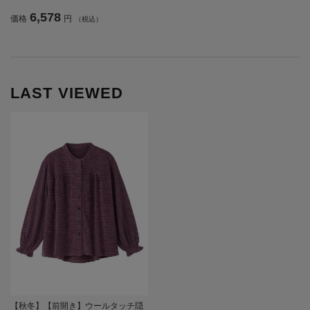
付／後ろ長め／ゆったり／ギフト／
6,578
価格
円
（税込）
プレゼント【CF】
LAST VIEWED
【秋冬】【前開き】ウールタッチ隠