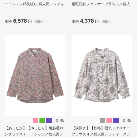
ーＴシャツ(3枚組)／婦人用／レディ
起毛隠れファスナーブラウス／婦人
ース／高齢者／シニア／名前記入欄
用／レディース／高齢者／シニア／
付／後ろ長め／ゆったり／ギフト／
後ろ長め／名前記入欄付／のびのび
6,578
4,378
価格
円
価格
円
（税込）
（税込）
プレゼント【CF】
／ゆったり／おしゃれ／ギフト／プ
レゼント【CF】
全3色
全3色
【あったか】【ゆったり】裏起毛ロ
【前開き】【秋冬】隠れファスナー
ングファスナーＴシャツ／婦人用／
ブラウス４／婦人用／レディース／