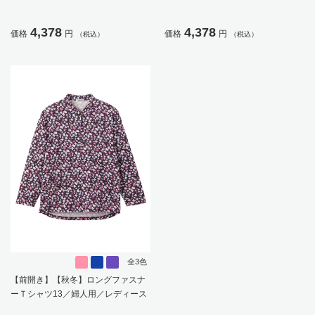
レディース／高齢者／シニア／後ろ
高齢者／シニア／後ろ長め／名前記
長め／名前が書ける／名前記入欄付
入欄付／お出かけ／プレゼント／ギ
4,378
4,378
価格
円
価格
円
（税込）
（税込）
／洗濯機OK／前ポケット／おしゃれ
フト【CF】
／ギフト／プレゼント【CF】
全3色
【前開き】【秋冬】ロングファスナ
ーＴシャツ13／婦人用／レディース
／高齢者／シニア／ゆったり／のび