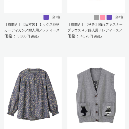
全1色
全3色
【前開き】【日本製】ミックス花柄
【前開き】【秋冬】隠れファスナー
カーディガン／婦人用／レディース
ブラウス４／婦人用／レディース／
価格：
価格：
／高齢者／シニア／名前記入欄付／
高齢者／シニア／後ろ長め／名前記
3,300円
4,378円
(税込)
(税込)
大きめボタン／身幅ゆったり／ギフ
入欄付／お出かけ／プレゼント／ギ
ト／プレゼント 【CF】
フト 【CF】