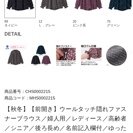
89
12
20
75
ネイビー
Ｌ．グレー
ピンク系
グリーン
DETAIL
商品番号：
CHS0002215
商品コード：
MHS0002215
【秋冬】【前開き】ウールタッチ隠れファス
ナーブラウス／婦人用／レディース／高齢者
／シニア／後ろ長め／名前記入欄付／ゆった