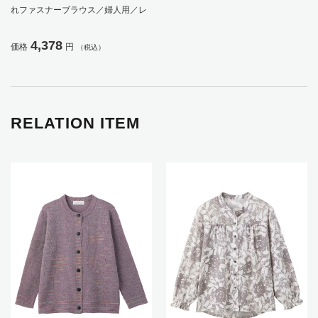
れファスナーブラウス／婦人用／レ
ディース／高齢者／シニア／後ろ長
め／名前記入欄付／ゆったり／プレ
4,378
価格
円
（税込）
ゼント／ギフト 【CF】
RELATION ITEM