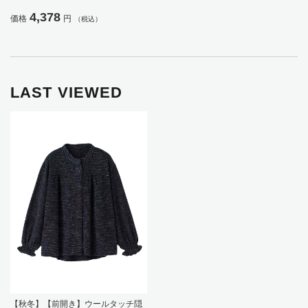
のび／洗濯機OK／後ろ長め／名前記
4,378
価格
円
（税込）
入欄付／ギフト／プレゼント【CF】
LAST VIEWED
【秋冬】【前開き】ウールタッチ隠