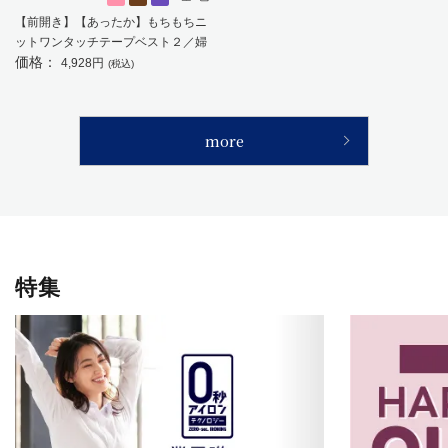
【前開き】【あったか】もちもちニ
ットワンタッチテープベスト２／婦
価格：
人用／レディース／高齢者／シニア
4,928円
(税込)
／名前記入欄付／ギフト／プレゼン
ト 【CF】
more
特集