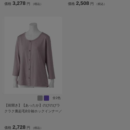
3,278
2,508
価格
円
価格
円
（税込）
（税込）
記入欄付【CF】
全2色
【前開き】【あったか】のびのびラ
クラク裏起毛8分袖ホックインナー／
婦人用／レディース／高齢者／シニ
ア／秋冬／裏起毛／名前記入欄付／
2,728
価格
円
（税込）
後ろ長め【CF】