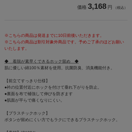
3,168
価格
円
（税込）
※こちらの商品は発送までに10日前後いただきます。
※こちらの商品は割引対象外商品です。予めご了承のほどお願い
いたします。
◆ 着脱が素早くできるホック留め ◆
肌に優しい綿100％素材を使用。抗菌防臭、消臭機能付き。
【前立てすっきり仕様】
●衿の位置付近にホックを付けて垂れ下がりを防止。
●裏面を布で補強して伸びを防ぎます
●肌面が平らで痛くなりにくい。
【プラスチックホック】
ボタンが留めにくい方でもラクにできるプラスチックホック。