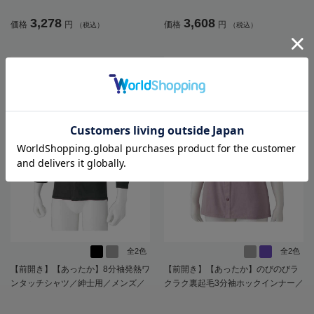
抗菌防臭／後ろ長め／ラグラン袖／
防臭／腰曲がり／後ろ長め／ラグラ
3,278
3,608
価格
円
価格
円
（税込）
（税込）
脱ぎやすい／着やすい／腰曲がり／
ン袖／脱ぎやすい／着やすい／肌着
ギフト／プレゼント【CF】
／インナー／ギフト／プレゼント
【CF】
全2色
全2色
【前開き】【あったか】8分袖発熱ワ
【前開き】【あったか】のびのびラ
ンタッチシャツ／紳士用／メンズ／
クラク裏起毛3分袖ホックインナー／
高齢者／シニア／秋冬／洗濯機OK／
婦人用／レディース／高齢者／シニ
名前記入欄付／後ろ長め【CF】
ア／秋冬／裏起毛／後ろ長め／名前