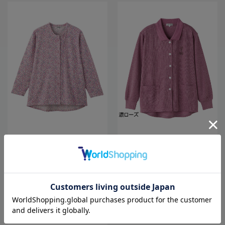
全3色
全5色
【前開き】【秋冬】カットマグネッ
レディーススナップ釦ポロカーディ
ト釦あったかカーディガン(指先スト
／婦人用／前開き／ポロシャツ／カ
レッチ)／婦人用／レディース／高齢
ーディガン【CF】
者／シニア／介護／施設／秋冬／お
6,138
3,938
価格
円
価格
円
（税込）
（税込）
出かけ／ギフト／プレゼント【CF】