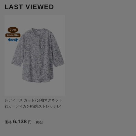
LAST VIEWED
レディース カット7分袖マグネット
釦カーディガン(指先ストレッチ)／
婦人用／前開き／ポロシャツ／カー
ディガン 【CF】
6,138
価格
円
（税込）