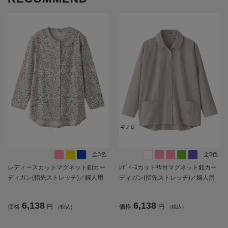
全3色
全5色
レディースカットマグネット釦カー
ﾚﾃﾞｨｰｽカット衿付マグネット釦カー
ディガン(指先ストレッチ)／婦人用
ディガン(指先ストレッチ)／婦人用
／前開き／ポロシャツ／カーディガ
／前開き／カーディガン【CF】
ン【CF】
6,138
6,138
価格
円
価格
円
（税込）
（税込）