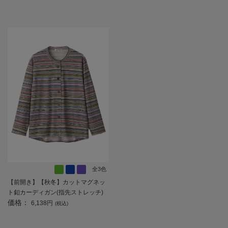
全3色
【前開き】【秋冬】カットマグネッ
ト釦カーディガン(指先ストレッチ)
価格：
４／婦人用／レディース／高齢者／
6,138円
(税込)
シニア／マグネットボタン／施設／
後ろ長め 【CF】