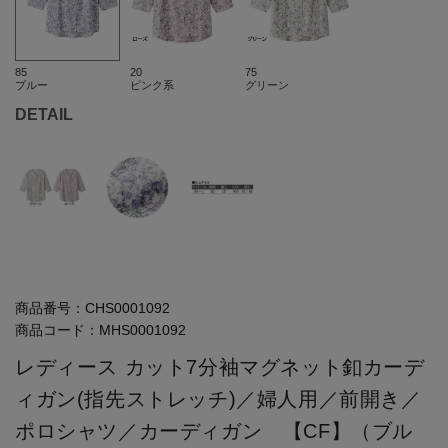
85
20
75
ブルー
ピンク系
グリーン
DETAIL
商品番号：
CHS0001092
商品コード：
MHS0001092
レディース カット7分袖マグネット釦カーデ
ィガン(指先ストレッチ)／婦人用／前開き／
ポロシャツ／カーディガン 【CF】（ブル