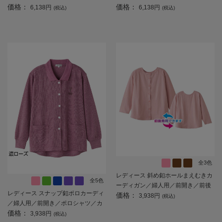
価格：
価格：
／前開き／ポロシャツ／カーディガ
／前開き／カーディガン 【CF】
6,138円
6,138円
(税込)
(税込)
ン 【CF】
全3色
レディース 斜め釦ホールまえむきカ
全5色
ーディガン／婦人用／前開き／前後
レディース スナップ釦ポロカーディ
価格：
着用／敬老の日／ギフト／プレゼン
3,938円
(税込)
／婦人用／前開き／ポロシャツ／カ
ト 【CF】
価格：
ーディガン 【CF】
3,938円
(税込)