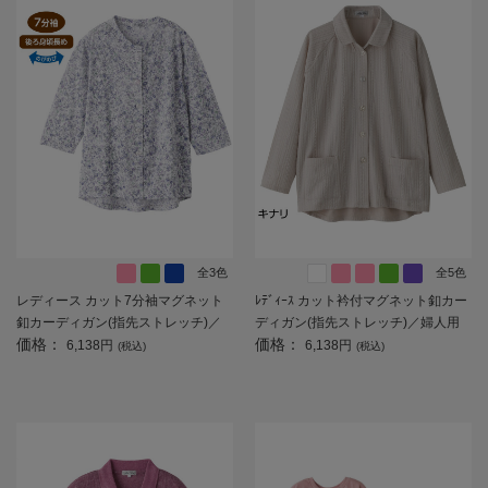
全3色
全5色
レディース カット7分袖マグネット
ﾚﾃﾞｨｰｽ カット衿付マグネット釦カー
釦カーディガン(指先ストレッチ)／
ディガン(指先ストレッチ)／婦人用
価格：
価格：
婦人用／前開き／ポロシャツ／カー
／前開き／カーディガン 【CF】
6,138円
6,138円
(税込)
(税込)
ディガン 【CF】