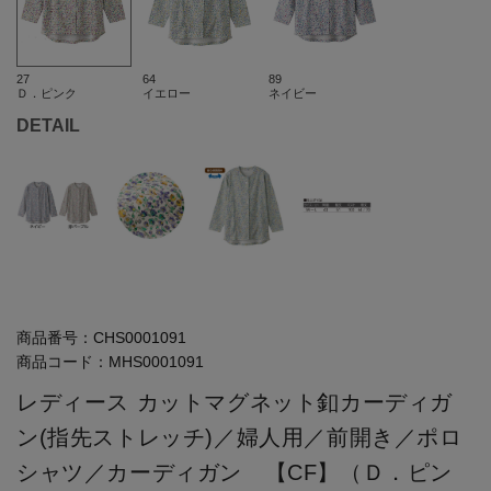
27
64
89
Ｄ．ピンク
イエロー
ネイビー
DETAIL
商品番号：
CHS0001091
商品コード：
MHS0001091
レディース カットマグネット釦カーディガ
ン(指先ストレッチ)／婦人用／前開き／ポロ
シャツ／カーディガン 【CF】（Ｄ．ピン