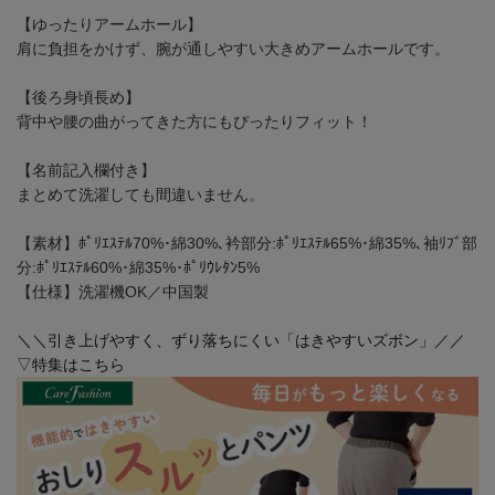
【ゆったりアームホール】
肩に負担をかけず、腕が通しやすい大きめアームホールです。
【後ろ身頃長め】
背中や腰の曲がってきた方にもぴったりフィット！
【名前記入欄付き】
まとめて洗濯しても間違いません。
【素材】ﾎﾟﾘｴｽﾃﾙ70%･綿30%､衿部分:ﾎﾟﾘｴｽﾃﾙ65%･綿35%､袖ﾘﾌﾞ部
分:ﾎﾟﾘｴｽﾃﾙ60%･綿35%･ﾎﾟﾘｳﾚﾀﾝ5%
【仕様】洗濯機OK／中国製
＼＼引き上げやすく、ずり落ちにくい「はきやすいズボン」／／
▽特集はこちら