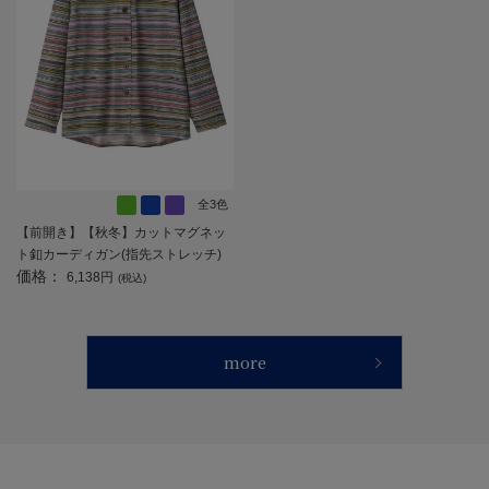
全3色
【前開き】【秋冬】カットマグネッ
ト釦カーディガン(指先ストレッチ)
価格：
４／婦人用／レディース／高齢者／
6,138円
(税込)
シニア／マグネットボタン／施設／
後ろ長め 【CF】
more