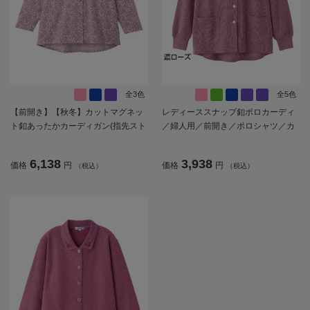
全3色
全5色
【前開き】【秋冬】カットマグネッ
レディーススナップ釦ポロカーディ
ト釦あったかカーディガン(指先スト
／婦人用／前開き／ポロシャツ／カ
レッチ)／婦人用／レディース／高齢
ーディガン【CF】
者／シニア／介護／施設／秋冬／お
6,138
3,938
価格
円
価格
円
（税込）
（税込）
出かけ／ギフト／プレゼント【CF】