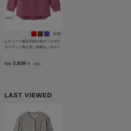
全3色
レディース裏起毛斜め釦ホールポロ
カーディ／婦人用／前開き／ポロシ
ャツ／カーディガン【CF】
3,938
価格
円
（税込）
LAST VIEWED