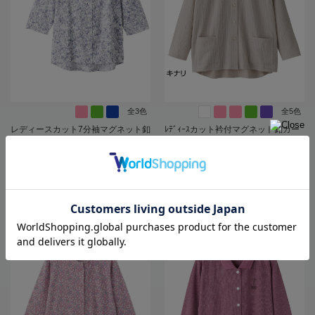
全3色
全5色
レディースカット7分袖マグネット釦
ﾚﾃﾞｨｰｽカット衿付マグネット釦カー
カーディガン(指先ストレッチ)／婦
ディガン(指先ストレッチ)／婦人用
人用／前開き／ポロシャツ／カーデ
／前開き／カーディガン【CF】
ィガン【CF】
6,138
6,138
価格
円
価格
円
（税込）
（税込）