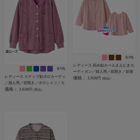
全3色
レディース 斜め釦ホールまえむきカ
全5色
ーディガン／婦人用／前開き／前後
レディース スナップ釦ポロカーディ
価格：
着用／敬老の日／ギフト／プレゼン
3,938円
(税込)
／婦人用／前開き／ポロシャツ／カ
ト 【CF】
価格：
ーディガン 【CF】
3,938円
(税込)