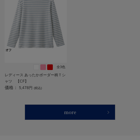
全3色
レディース あったかボーダー柄Ｔシ
ャツ 【CF】
価格：
5,478円
(税込)
more