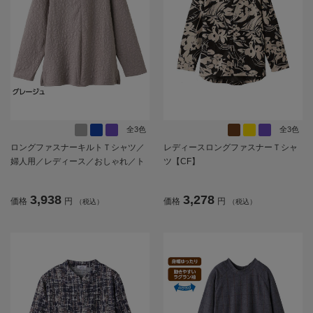
全3色
全3色
ロングファスナーキルトＴシャツ／
レディースロングファスナーＴシャ
婦人用／レディース／おしゃれ／ト
ツ【CF】
ップス／名前記入欄付【CF】
3,938
3,278
価格
円
価格
円
（税込）
（税込）