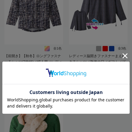
全1色
全3色
【前開き】【秋冬】ロングファスナ
レディース脇開きファスナーまえむ
ーＴシャツ(3枚組)／婦人用／レディ
きＴシャツ／敬老の日／ギフト／プ
ース／高齢者／シニア／名前記入欄
レゼント【CF】
付／後ろ長め／ゆったり／ギフト／
6,578
3,938
価格
円
価格
円
（税込）
（税込）
プレゼント【CF】