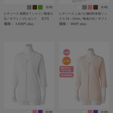
全3色
全4色
レディース 前開きＴシャツ／敬老の
レディース しめつけ解消5本指ソッ
日／ギフト／プレゼント 【CF】
クス 22～24cm／敬老の日／ギフト
価格：
価格：
／プレゼント 【CF】
3,938円
968円
(税込)
(税込)
全3色
全3色