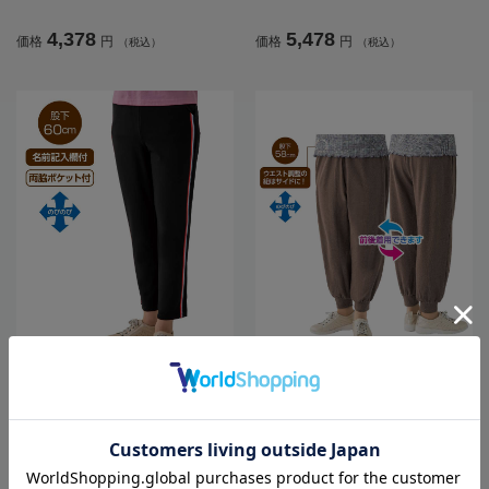
／プレゼント【CF】
ト【CF】
4,378
5,478
価格
円
価格
円
（税込）
（税込）
全3色
全3色
レディースまえむきホッピングパン
レディースカットライン入りパンツ
ツ／敬老の日／ギフト／プレゼント
／敬老の日／ギフト／プレゼント
【CF】
【CF】