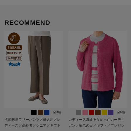
RECOMMEND
全3色
全6色
抗菌防臭フリーパンツ／婦人用／レ
レディース洗えるなめらかカーディ
ディース／高齢者／シニア／ギフト
ガン／敬老の日／ギフト／プレゼン