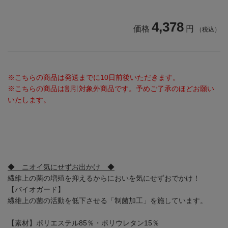
4,378
価格
円
（税込）
※こちらの商品は発送までに10日前後いただきます。
※こちらの商品は割引対象外商品です。予めご了承のほどお願い
いたします。
◆ ニオイ気にせずお出かけ ◆
繊維上の菌の増殖を抑えるからにおいを気にせずおでかけ！
【バイオガード】
繊維上の菌の活動を低下させる「制菌加工」を施しています。
【素材】ポリエステル85％・ポリウレタン15％