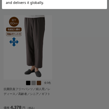
3,938
3,278
価格
円
価格
円
（税込）
（税込）
全3色
抗菌防臭フリーパンツ／婦人用／レ
ディース／高齢者／シニア／ギフト
／プレゼント【CF】
4,378
価格
円
（税込）