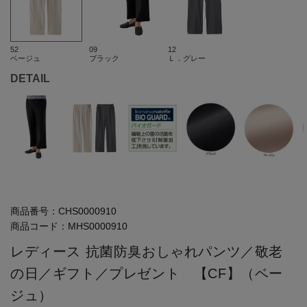
52
09
12
ベージュ
ブラック
Ｌ．グレー
DETAIL
商品番号：
CHS0000910
商品コード：
MHS0000910
レディース 抗菌防臭おしゃれパンツ／敬老
の日／ギフト／プレゼント 【CF】（ベー
ジュ）