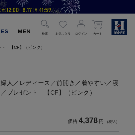
IES
MEN
検索
お気に入り
ログイン
カート
ト 【CF】（ピンク）
／婦人／レディース／前開き／着やすい／寝
／プレゼント 【CF】（ピンク）
4,378
価格
円
（税込）