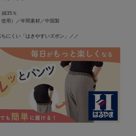
綿35％
ト使用）／年間素材／中国製
落ちにくい「はきやすいズボン」／／