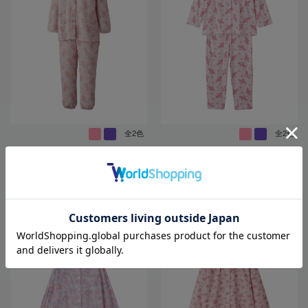
全2色
全2色
【前開き】【秋冬】大きめボタンキ
【前開き】【年間素材】ワンタッチ
ルトパジャマ4大きめサイズ／婦人用
のびのびストレッチパジャマ３大き
／レディース／シニア／高齢者／寝
めサイズ／婦人用／レディース／高
巻／名前記入欄付／ラグラン袖／ウ
齢者／シニア／通年／オールシーズ
4,818
4,818
価格
円
価格
円
（税込）
（税込）
エスト調整ゴム／洗濯機OK／ギフト
ン／寝巻／着脱しやすい／名前記入
／プレゼント
欄付／プレゼント／ギフト【CF】