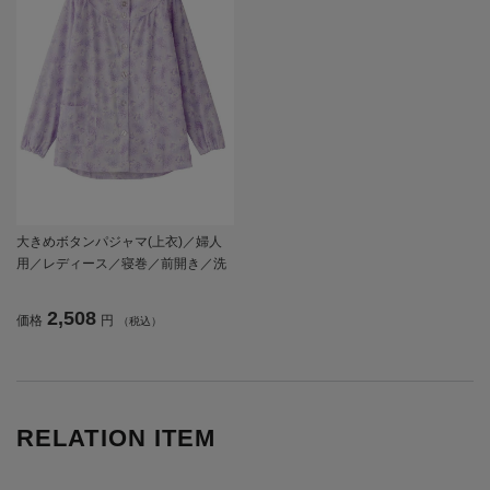
大きめボタンパジャマ(上衣)／婦人
用／レディース／寝巻／前開き／洗
い替え／／敬老の日／ギフト／プレ
ゼント 【CF】
2,508
価格
円
（税込）
RELATION ITEM