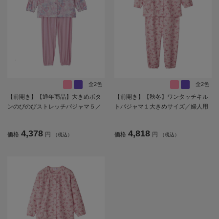
全2色
全2色
【前開き】【通年商品】大きめボタ
【前開き】【秋冬】ワンタッチキル
ンのびのびストレッチパジャマ５／
トパジャマ１大きめサイズ／婦人用
婦人用／レディース／シニア／名前
／レディース／シニア／高齢者／洗
記入欄付／ななめホールボタン／寝
濯機OK／寝巻／ギフト／プレゼント
4,378
4,818
価格
円
価格
円
（税込）
（税込）
巻／後ろ長め／ギフト／プレゼント
【CF】
【CF】