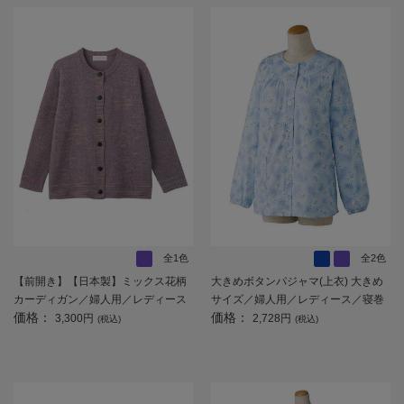
全1色
全2色
【前開き】【日本製】ミックス花柄
大きめボタンパジャマ(上衣) 大きめ
カーディガン／婦人用／レディース
サイズ／婦人用／レディース／寝巻
価格：
価格：
／高齢者／シニア／名前記入欄付／
／洗い替え／敬老の日／ギフト／プ
3,300円
2,728円
(税込)
(税込)
大きめボタン／身幅ゆったり／ギフ
レゼント 【CF】
ト／プレゼント 【CF】