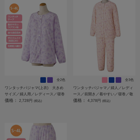
全2色
全3色
ワンタッチパジャマ(上衣) 大きめ
ワンタッチパジャマ／婦人／レディ
サイズ／婦人用／レディース／寝巻
ース／前開き／着やすい／寝巻／敬
価格：
価格：
／前開き／洗い替え／敬老の日／ギ
老の日／ギフト／プレゼント 【C
2,728円
4,378円
(税込)
(税込)
フト／プレゼント 【CF】
F】