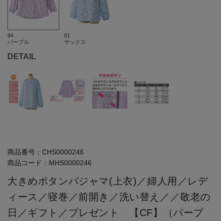
94
81
パープル
サックス
DETAIL
商品番号：
CHS0000246
商品コード：
MHS0000246
大きめボタンパジャマ(上衣)／婦人用／レデ
ィース／寝巻／前開き／洗い替え／／敬老の
日／ギフト／プレゼント 【CF】（パープ