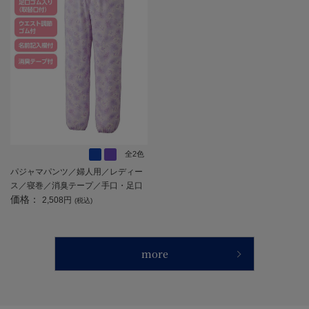
全2色
パジャマパンツ／婦人用／レディー
ス／寝巻／消臭テープ／手口・足口
価格：
ゴム／／敬老の日／ギフト／プレゼ
2,508円
(税込)
ント 【CF】
more