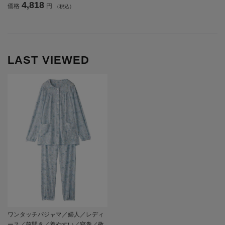
4,818
価格
円
（税込）
やすい／後ろ長め／名前記入欄付／
プレゼント／ギフト【CF】
LAST VIEWED
ワンタッチパジャマ／婦人／レディ
ース／前開き／着やすい／寝巻／敬