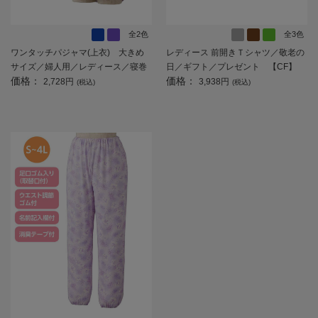
全2色
全3色
ワンタッチパジャマ(上衣) 大きめ
レディース 前開きＴシャツ／敬老の
サイズ／婦人用／レディース／寝巻
日／ギフト／プレゼント 【CF】
価格：
価格：
／前開き／洗い替え／敬老の日／ギ
2,728円
3,938円
(税込)
(税込)
フト／プレゼント 【CF】