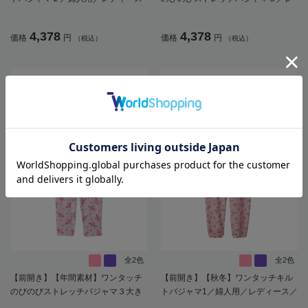
／高齢者／シニア／寝巻／ギフト／
ディース／婦人用／高齢者／シニア
プレゼント【CF】
／着脱しやすい／名前記入欄付き／
4,378
4,378
価格
円
価格
円
（税込）
（税込）
後ろ長め／プレゼント／ギフト【C
F】
全2色
全2色
【前開き】【年間素材】ワンタッチ
【前開き】【秋冬】ワンタッチキル
のびのびストレッチパジャマ３大き
トパジャマ1／婦人用／レディース／
めサイズ／婦人用／レディース／高
シニア／高齢者／洗濯機OK／寝巻／