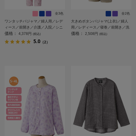
全3色
全2色
ワンタッチパジャマ／婦人用／レデ
大きめボタンパジャマ(上衣)／婦人
ィース／前開き／介護／入院／シニ
用／レディース／寝巻／前開き／洗
価格：
価格：
ア／寝巻／敬老の日／ギフト／プレ
い替え／／敬老の日／ギフト／プレ
4,378円
2,508円
(税込)
(税込)
ゼント 【CF】
ゼント 【CF】
5.0
（2）