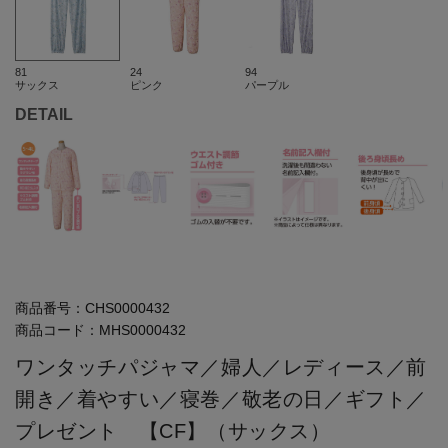
81
24
94
サックス
ピンク
パープル
DETAIL
商品番号：
CHS0000432
商品コード：
MHS0000432
ワンタッチパジャマ／婦人／レディース／前
開き／着やすい／寝巻／敬老の日／ギフト／
プレゼント 【CF】（サックス）