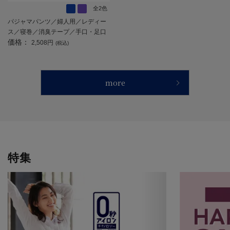
全2色
パジャマパンツ／婦人用／レディー
ス／寝巻／消臭テープ／手口・足口
価格：
ゴム／／敬老の日／ギフト／プレゼ
2,508円
(税込)
ント 【CF】
more
特集