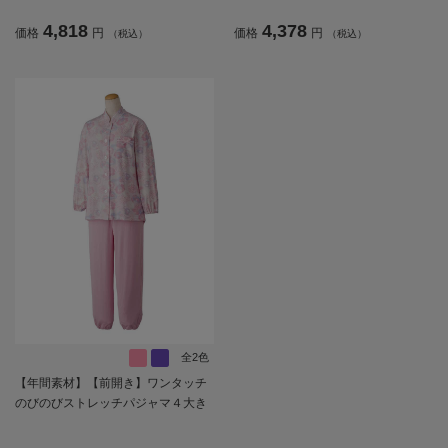
齢者／シニア／通年／オールシーズ
プレゼント／ギフト【CF】
4,818
4,378
価格
円
価格
円
（税込）
（税込）
ン／寝巻／着脱しやすい／名前記入
欄付／プレゼント／ギフト【CF】
全2色
【年間素材】【前開き】ワンタッチ
のびのびストレッチパジャマ４大き
めサイズ／婦人用／レディース／高
齢者／シニア／ストレッチ／着脱し