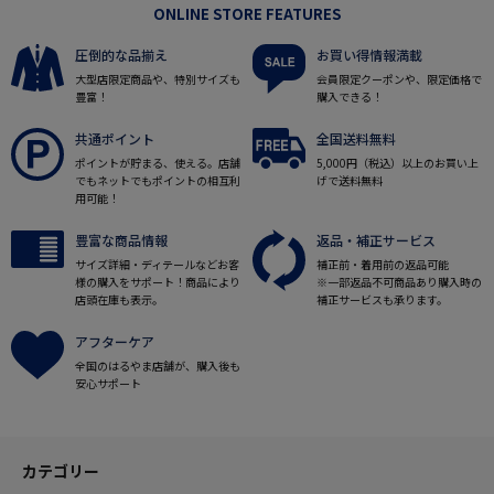
ONLINE STORE FEATURES
圧倒的な品揃え
お買い得情報満載
大型店限定商品や、特別サイズも
会員限定クーポンや、限定価格で
豊富！
購入できる！
共通ポイント
全国送料無料
ポイントが貯まる、使える。店舗
5,000円（税込）以上のお買い上
でもネットでもポイントの相互利
げで送料無料
用可能！
豊富な商品情報
返品・補正サービス
サイズ詳細・ディテールなどお客
補正前・着用前の返品可能
様の購入をサポート！商品により
※一部返品不可商品あり購入時の
店頭在庫も表示。
補正サービスも承ります。
アフターケア
全国のはるやま店舗が、購入後も
安心サポート
カテゴリー