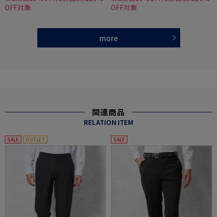
OFF対象
OFF対象
more
関連商品
RELATION ITEM
SALE
OUTLET
SALE