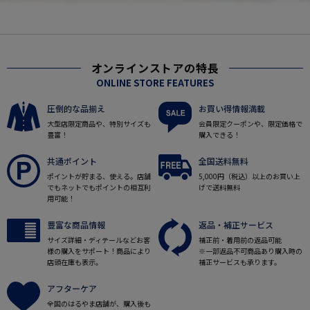
オンラインストアの特長
ONLINE STORE FEATURES
圧倒的な品揃え
お買い得情報満載
大型店限定商品や、特別サイズも
会員限定クーポンや、限定価格で
豊富！
購入できる！
共通ポイント
全国送料無料
ポイントが貯まる、使える。店舗
5,000円（税込）以上のお買い上
でもネットでもポイントの相互利
げで送料無料
用可能！
豊富な商品情報
返品・補正サービス
サイズ詳細・ディテールなどお客
補正前・着用前の返品可能
様の購入をサポート！商品により
※一部返品不可商品あり購入時の
店頭在庫も表示。
補正サービスも承ります。
アフターケア
全国のはるやま店舗が、購入後も