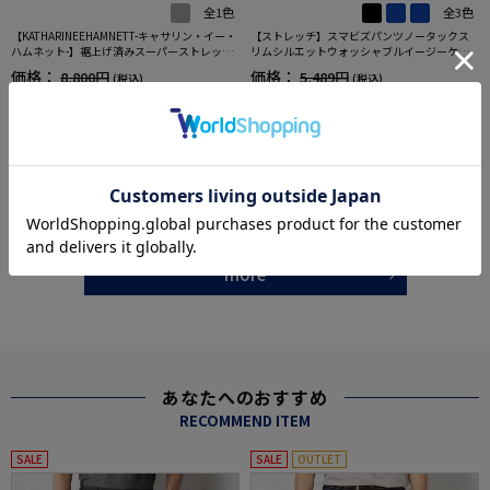
全1色
全3色
【KATHARINEEHAMNETT-キャサリン・イー・
【ストレッチ】スマビズパンツノータックス
ハムネット-】裾上げ済みスーパーストレッチ
リムシルエットウォッシャブルイージーケア
パンツチノパンウォッシャブルライトグレー
スラックス
価格：
価格：
8,800円
5,489円
(税込)
(税込)
無地
50%off
20%off
4,389円
4,390円
WEB価格：
(税込)
WEB価格：
(税込)
2点目半額セール対象商品
★2点目10%OFF/3点目以降20%
OFF対象
5.0
5.0
（1）
（6）
more
あなたへのおすすめ
RECOMMEND ITEM
SALE
SALE
OUTLET