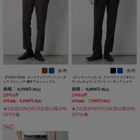
全2色
全2色
【TOKYO RUN】 セットアップ パンツ ノータ
【リッケンバッカー】 アイパンツ バイオセン
ック ストレッチ 通年 ウォッシャブル
サー(レギュラー) パンツ ノータック シャドウ
ストライプ ウォッシャブル ノータック 春夏
価格：
価格：
9,790円
9,889円
(税込)
(税込)
29%off
19%off
6,990円
7,990円
WEB価格：
(税込)
WEB価格：
(税込)
★2点目10%OFF/3点目以降20%
★2点目10%OFF/3点目以降20%
OFF対象
OFF対象
SALE