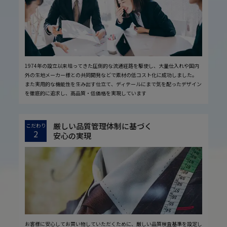
1974年の設立以来培ってきた圧倒的な流通経路を駆使し、大量仕入れや国内
外の生地メーカー様との共同開発などで素材の低コスト化に成功しました。
また実用的な機能性を生み出す仕立て、ディテールにまで気を配ったデザイン
を徹底的に追求し、高品質・低価格を実現しています
厳しい品質管理体制に基づく
こだわり
2
安心の実現
お客様に安心してお買い物していただくために、厳しい品質検査基準を設定し