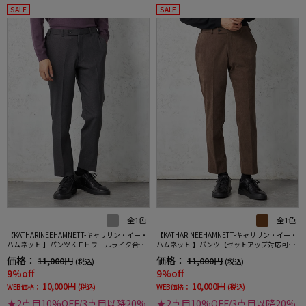
SALE
SALE
全1色
全1色
【KATHARINEEHAMNETT-キャサリン・イー・
【KATHARINEEHAMNETT-キャサリン・イー・
ハムネット-】パンツＫＥＨウールライク合繊
ハムネット-】パンツ【セットアップ対応可】
セットアップパンツ小柄キャサリンＥハムネ
ＫＥＨコーディロイセットアップパンツ無地
価格：
価格：
11,000円
11,000円
(税込)
(税込)
ット秋冬
キャサリンＥハムネット秋冬
9%off
9%off
10,000円
10,000円
WEB価格：
(税込)
WEB価格：
(税込)
★2点目10%OFF/3点目以降20%
★2点目10%OFF/3点目以降20%