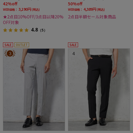
42%off
50%off
3,190円
4,389円
WEB価格：
(税込)
WEB価格：
(税込)
★2点目10%OFF/3点目以降20%
2点目半額セール対象商品
OFF対象
4.8
（5）
SALE
OUTLET
SALE
3
4