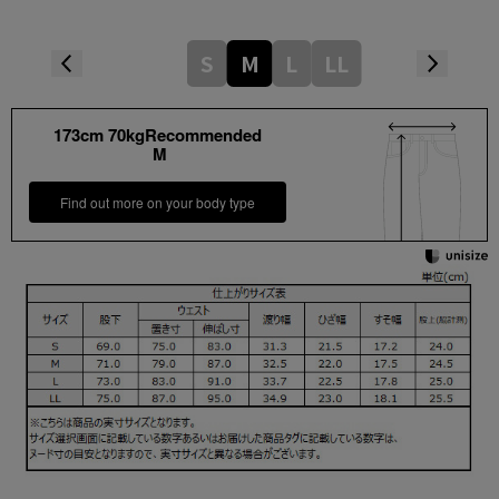
S
M
L
LL
173cm 70kgRecommended
M
Find out more on your body type