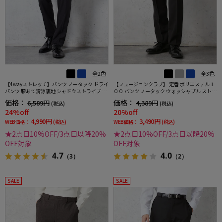
全2色
全3色
【4wayストレッチ】パンツ ノータック ドライ
【フュージョンクラブ】 定番 ポリエステル１
パンツ 膝あて清涼裏地 シャドウストライプ ne
００ パンツ ノータック ウォッシャブル ストレ
ro 春夏【スリムデザイン】
ッチ 春夏
価格：
価格：
6,589円
4,389円
(税込)
(税込)
24%off
20%off
4,990円
3,490円
WEB価格：
(税込)
WEB価格：
(税込)
★2点目10%OFF/3点目以降20%
★2点目10%OFF/3点目以降20%
OFF対象
OFF対象
4.7
4.0
（3）
（2）
SALE
SALE