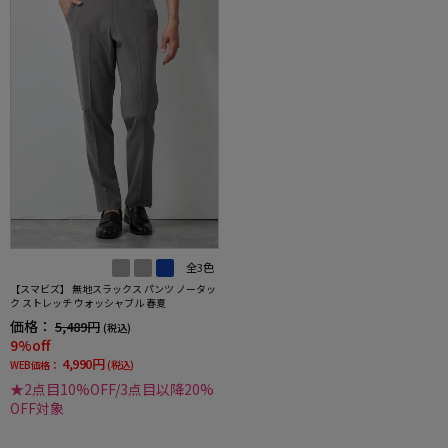
全3色
【スマビズ】 無地スラックス パンツ ノータッ
ク ストレッチ ウォッシャブル 春夏
価格：
5,489円
(税込)
9%off
4,990円
WEB価格：
(税込)
★2点目10%OFF/3点目以降20%
OFF対象