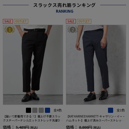
スラックス売れ筋ランキング
RANKING
SALE
OUTLET
SALE
OUTLET
1
2
全4色
全1色
【届いて即着用できる！】裾上げ不要スラッ
【KATHARINEEHAMNETT-キャサリン・イー・
クステーパードシルエットストレッチ洗濯OK
ハムネット-】裾上げ済みスーパーストレッチ
イージーケア【SmartPick！】
パンツチノパンウォッシャブルネイビー無地
価格：
価格：
5,489円
8,800円
(税込)
(税込)