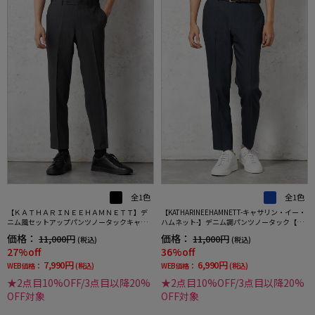
全1色
全1色
【ＫＡＴＨＡＲＩＮＥＥＨＡＭＮＥＴＴ】デ
【KATHARINEEHAMNETT-キャサリン・イー・
ニム風セットアップパンツノータックキャサ
ハムネット-】デニム調パンツノータック【セ
リンＥハムネットウォッシャブルストレッチ
ットアップ商品有】ウォッシャブルストレッ
価格：
価格：
11,000円
11,000円
(税込)
(税込)
春夏
チネイビー無地
27%off
36%off
7,990円
6,990円
WEB価格：
(税込)
WEB価格：
(税込)
★2点目10%OFF/3点目以降20%
★2点目10%OFF/3点目以降20%
OFF対象
OFF対象