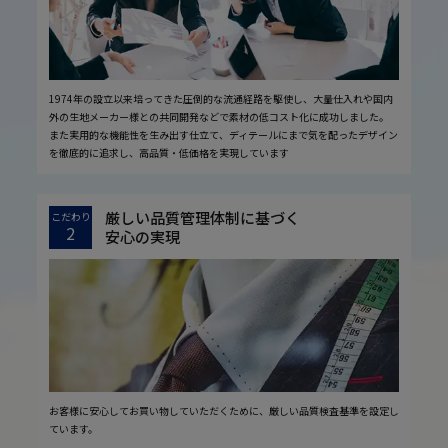
1974年の設立以来培ってきた圧倒的な流通経路を駆使し、大量仕入れや国内
外の生地メーカー様との共同開発などで素材の低コスト化に成功しました。
また実用的な機能性を生み出す仕立て、ディテールにまで気を配ったデザイン
を徹底的に追求し、高品質・低価格を実現しています
厳しい品質管理体制に基づく
こだわり
2
安心の実現
お客様に安心してお買い物していただくために、厳しい品質検査基準を設定し
ています。