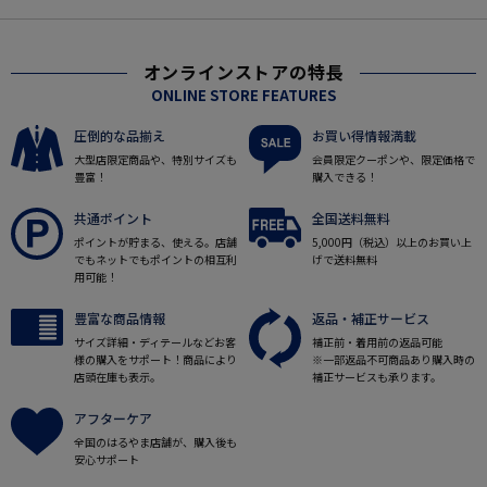
オンラインストアの特長
ONLINE STORE FEATURES
圧倒的な品揃え
お買い得情報満載
大型店限定商品や、特別サイズも
会員限定クーポンや、限定価格で
豊富！
購入できる！
共通ポイント
全国送料無料
ポイントが貯まる、使える。店舗
5,000円（税込）以上のお買い上
でもネットでもポイントの相互利
げで送料無料
用可能！
豊富な商品情報
返品・補正サービス
サイズ詳細・ディテールなどお客
補正前・着用前の返品可能
様の購入をサポート！商品により
※一部返品不可商品あり購入時の
店頭在庫も表示。
補正サービスも承ります。
アフターケア
全国のはるやま店舗が、購入後も
安心サポート