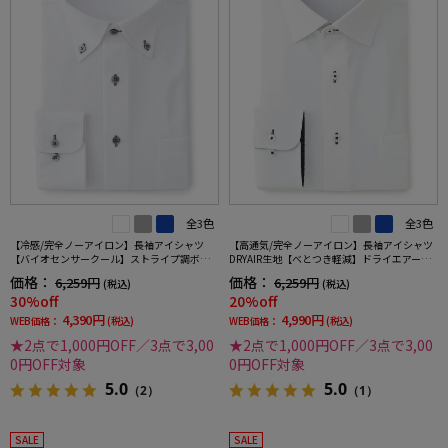
全3色
全3色
【冷感/完全ノーアイロン】長袖アイシャツ
【高通気/完全ノーアイロン】長袖アイシャツ
【バイオセンサークール】ストライプ調ボタ
DRYAIR生地【べとつき軽減】ドライエアース
ンダウンストライプ形態安定ストレッチ防汚
トライプ調セミワイド別布ストライプ形態安
価格：
価格：
6,259円
6,259円
(税込)
(税込)
効果吸汗速乾ワイシャツ春夏
定ストレッチ防汚効果吸汗速乾ワイシャツ春
30%off
20%off
夏
4,390円
4,990円
WEB価格：
(税込)
WEB価格：
(税込)
★2点で1,000円OFF／3点で3,00
★2点で1,000円OFF／3点で3,00
0円OFF対象
0円OFF対象
5.0
5.0
（2）
（1）
SALE
SALE