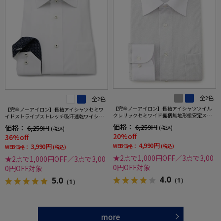
全2色
全2色
【完全ノーアイロン】長袖アイシャツツイル
【完全ノーアイロン】長袖アイシャツセミワ
クレリックセミワイド織柄無地形態安定スト
イドストライプストレッチ吸汗速乾ワイシャ
レッチ吸汗速乾ニット素材ワイシャツ通年
ツi-shirt通年
価格：
6,259円
価格：
6,259円
(税込)
(税込)
20%off
36%off
4,990円
3,990円
WEB価格：
(税込)
WEB価格：
(税込)
★2点で1,000円OFF／3点で3,00
★2点で1,000円OFF／3点で3,00
0円OFF対象
0円OFF対象
4.0
5.0
（1）
（1）
more