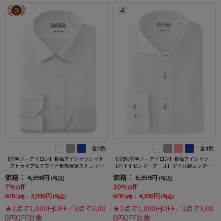
3
4
全3色
全4色
【完全ノーアイロン】長袖アイシャツシャド
【冷感/完全ノーアイロン】長袖アイシャツ
ーストライプセミワイド形態安定ストレッチ
【バイオセンサークール】ツイル調カッタウ
吸汗速乾ワイシャツ通年
ェイ織柄無地形態安定ストレッチ防汚効果吸
価格：
価格：
4,290円
6,259円
(税込)
(税込)
汗速乾ワイシャツ春夏
7%off
30%off
3,990円
4,390円
WEB価格：
(税込)
WEB価格：
(税込)
★2点で1,000円OFF／3点で3,00
★2点で1,000円OFF／3点で3,00
0円OFF対象
0円OFF対象