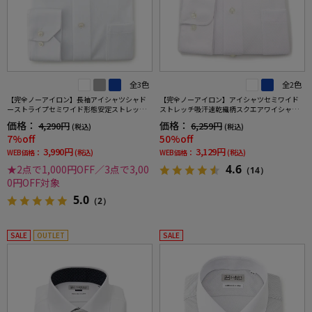
全3色
全2色
【完全ノーアイロン】長袖アイシャツシャド
【完全ノーアイロン】アイシャツセミワイド
ーストライプセミワイド形態安定ストレッチ
ストレッチ吸汗速乾織柄スクエアワイシャツi-
吸汗速乾ワイシャツ通年
shirt通年
価格：
価格：
4,290円
6,259円
(税込)
(税込)
7%off
50%off
3,990円
3,129円
WEB価格：
(税込)
WEB価格：
(税込)
4.6
★2点で1,000円OFF／3点で3,00
（14）
0円OFF対象
5.0
（2）
SALE
OUTLET
SALE