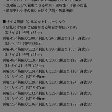
・洗濯後50分で着用できる吸水・速乾性・汗染み防止
・部屋干しや汗の臭いを防ぐ抗菌・防臭機能
■サイズ詳細【シルエット】ベーシック
※値札には細身と記載がある場合が御座います。
【Sサイズ】衿回り38cm
肩幅:45／胸回り:108／胴回り:94／腰回り:101／身丈:76
【Mサイズ】衿回り39cm
肩幅:46／胸回り:112／胴回り:98／腰回り:105／身丈:77
【Lサイズ】衿回り41cm
肩幅:48／胸回り:118／胴回り:106／腰回り:112／身丈:78
【LLサイズ】衿回り43cm
肩幅:50／胸回り:124／胴回り:112／腰回り:118／身丈:79
【３Lサイズ】衿回り45cm
肩幅:51／胸回り:128／胴回り:118／腰回り:124／身丈:80
【４Lサイズ】衿回り47cm
肩幅:53／胸回り:132／胴回り:126／腰回り:128／身丈:81
【５Lサイズ】衿回り49cm
肩幅:55／胸回り:136／胴回り:130／腰回り:132／身丈:82