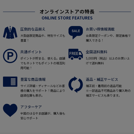
オンラインストアの特長
ONLINE STORE FEATURES
圧倒的な品揃え
お買い得情報満載
大型店限定商品や、特別サイズも
会員限定クーポンや、限定価格で
豊富！
購入できる！
共通ポイント
全国送料無料
ポイントが貯まる、使える。店舗
5,000円（税込）以上のお買い上
でもネットでもポイントの相互利
げで送料無料
用可能！
豊富な商品情報
返品・補正サービス
サイズ詳細・ディテールなどお客
補正前・着用前の返品可能
様の購入をサポート！商品により
※一部返品不可商品あり購入時の
店頭在庫も表示。
補正サービスも承ります。
アフターケア
全国のはるやま店舗が、購入後も
安心サポート