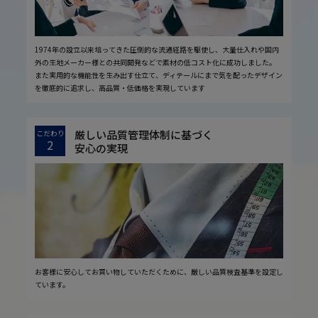
1974年の設立以来培ってきた圧倒的な流通経路を駆使し、大量仕入れや国内
外の生地メーカー様との共同開発などで素材の低コスト化に成功しました。
また実用的な機能性を生み出す仕立て、ディテールにまで気を配ったデザイン
を徹底的に追求し、高品質・低価格を実現しています
厳しい品質管理体制に基づく
こだわり
2
安心の実現
お客様に安心してお買い物していただくために、厳しい品質検査基準を設定し
ています。