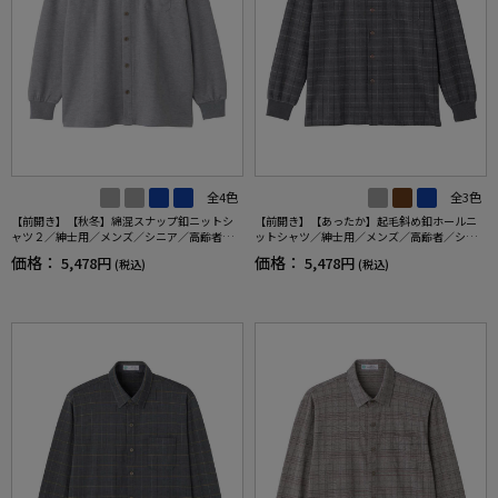
全4色
全3色
【前開き】【秋冬】綿混スナップ釦ニットシ
【前開き】【あったか】起毛斜め釦ホールニ
ャツ２／紳士用／メンズ／シニア／高齢者／
ットシャツ／紳士用／メンズ／高齢者／シニ
スナップボタン／着脱簡単／名前記入欄付／
ア／秋冬／名前記入欄付／胸ポケット／洗濯
価格：
価格：
5,478円
5,478円
(税込)
(税込)
胸ポケット／秋冬／プレゼント／ギフト【C
機OK／おしゃれ／お出かけ／ギフト／プレゼ
F】
ント【CF】