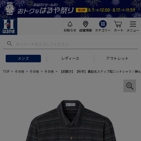
お知らせ
店舗情報
カテゴリー
カート
メニュー
メンズ
レディース
アウトレット
TOP
その他
その他
その他
【前開き】【秋冬】裏起毛スナップ釦ニットシャツ／紳士