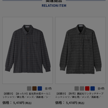
関連商品
RELATION ITEM
全3色
全4色
【前開き】【あったか】起毛斜め釦ホールニ
【前開き】【秋冬】裏起毛ワンタッチテープ
ットシャツ／紳士用／メンズ／高齢者／シニ
ニットシャツ／紳士用／メンズ／高齢者／シ
ア／秋冬／名前記入欄付／胸ポケット／洗濯
ニア／名前記入欄付／胸ポケット付／洗濯機O
価格：
価格：
5,478円
5,478円
(税込)
(税込)
機OK／おしゃれ／お出かけ／ギフト／プレゼ
K／自宅で洗える／ギフト／プレゼント 【C
ント 【CF】
F】