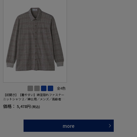
全4色
【前開き】【着やすい】綿混隠れファスナー
ニットシャツ２／紳士用／メンズ／高齢者／
シニア／洗濯機OK／名前記入欄付／胸ポケッ
価格：
5,478円
(税込)
ト付／ギフト／プレセント／ギフト 【CF】
more