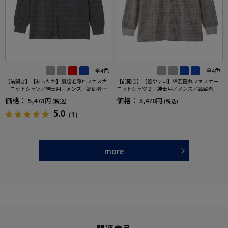
全4色
全4色
【前開き】【あったか】裏起毛隠れファスナ
【前開き】【着やすい】綿混隠れファスナー
ーニットシャツ／紳士用／メンズ／高齢者／
ニットシャツ２／紳士用／メンズ／高齢者／
シニア／秋冬／洗濯機OK／お出かけ／おしゃ
シニア／洗濯機OK／名前記入欄付／胸ポケッ
価格：
価格：
5,478円
5,478円
(税込)
(税込)
れ／名前記入欄付き／ギフト／プレゼント【C
ト付／ギフト／プレセント／ギフト【CF】
F】
5.0
（1）
more