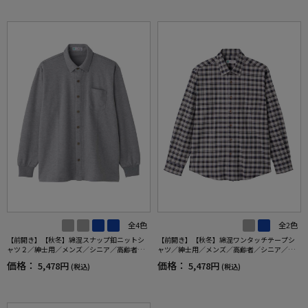
全4色
全2色
【前開き】【秋冬】綿混スナップ釦ニットシ
【前開き】【秋冬】綿混ワンタッチテープシ
ャツ２／紳士用／メンズ／シニア／高齢者／
ャツ／紳士用／メンズ／高齢者／シニア／名
スナップボタン／着脱簡単／名前記入欄付／
前記入欄付／介護／入居／ギフト／プレゼン
価格：
価格：
5,478円
5,478円
(税込)
(税込)
胸ポケット／秋冬／プレゼント／ギフト 【C
ト 【CF】
F】