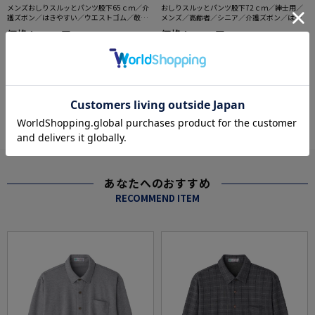
メンズおしりスルッとパンツ股下65ｃｍ／介
おしりスルッとパンツ股下72ｃｍ／紳士用／
護ズボン／はきやすい／ウエストゴム／敬老
メンズ／高齢者／シニア／介護ズボン／はき
の日／ギフト／プレゼント【CF】
やすい／ウエストゴム／敬老の日／ギフト／
価格：
価格：
6,138円
6,138円
(税込)
(税込)
プレゼント【CF】
5.0
（1）
more
あなたへのおすすめ
RECOMMEND ITEM