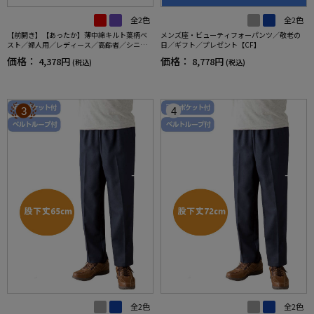
全2色
全2色
【前開き】【あったか】薄中綿キルト葉柄ベ
メンズ座・ビューティフォーパンツ／敬老の
スト／婦人用／レディース／高齢者／シニア
日／ギフト／プレゼント【CF】
／秋冬／洗濯OK／自宅で洗える／名前記入欄
価格：
価格：
4,378円
8,778円
(税込)
(税込)
付／両脇ポケット／お出かけ／ギフト【CF】
3
4
全2色
全2色