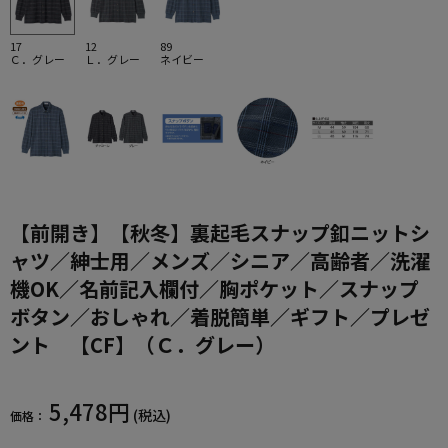
17
12
89
Ｃ．グレー
Ｌ．グレー
ネイビー
【前開き】【秋冬】裏起毛スナップ釦ニットシ
ャツ／紳士用／メンズ／シニア／高齢者／洗濯
機OK／名前記入欄付／胸ポケット／スナップ
ボタン／おしゃれ／着脱簡単／ギフト／プレゼ
ント 【CF】（Ｃ．グレー）
5,478円
(税込)
価格：