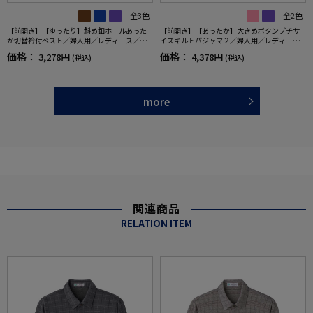
全3色
全2色
【前開き】【ゆったり】斜め釦ホールあった
【前開き】【あったか】大きめボタンプチサ
か切替衿付ベスト／婦人用／レディース／高
イズキルトパジャマ２／婦人用／レディース
齢者／シニア／後ろ長め／名前記入欄付【C
／シニア／高齢者／名前記入欄付／留めやす
価格：
価格：
3,278円
4,378円
(税込)
(税込)
F】
い／秋冬／ギフト／プレゼント【CF】
more
関連商品
RELATION ITEM