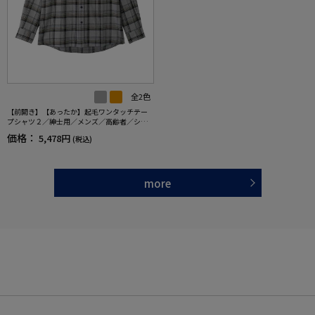
全2色
【前開き】【あったか】起毛ワンタッチテー
プシャツ２／紳士用／メンズ／高齢者／シニ
ア／秋冬／名前記入欄付／施設／入居／後ろ
価格：
5,478円
(税込)
長め／ギフト／プレゼント 【CF】
more