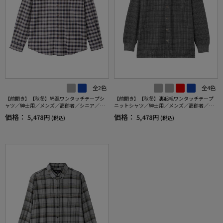
全2色
全4色
【前開き】【秋冬】綿混ワンタッチテープシ
【前開き】【秋冬】裏起毛ワンタッチテープ
ャツ／紳士用／メンズ／高齢者／シニア／名
ニットシャツ／紳士用／メンズ／高齢者／シ
前記入欄付／介護／入居／ギフト／プレゼン
ニア／名前記入欄付／胸ポケット付／洗濯機O
価格：
価格：
5,478円
5,478円
(税込)
(税込)
ト 【CF】
K／自宅で洗える／ギフト／プレゼント 【C
F】