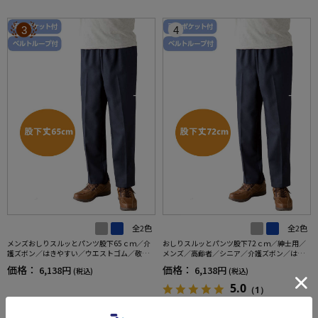
3
4
全2色
全2色
メンズおしりスルッとパンツ股下65ｃｍ／介
おしりスルッとパンツ股下72ｃｍ／紳士用／
護ズボン／はきやすい／ウエストゴム／敬老
メンズ／高齢者／シニア／介護ズボン／はき
の日／ギフト／プレゼント【CF】
やすい／ウエストゴム／敬老の日／ギフト／
価格：
価格：
6,138円
6,138円
(税込)
(税込)
プレゼント【CF】
5.0
（1）