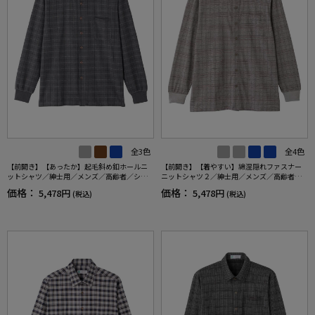
全3色
全4色
【前開き】【あったか】起毛斜め釦ホールニ
【前開き】【着やすい】綿混隠れファスナー
ットシャツ／紳士用／メンズ／高齢者／シニ
ニットシャツ２／紳士用／メンズ／高齢者／
ア／秋冬／名前記入欄付／胸ポケット／洗濯
シニア／洗濯機OK／名前記入欄付／胸ポケッ
価格：
価格：
5,478円
5,478円
(税込)
(税込)
機OK／おしゃれ／お出かけ／ギフト／プレゼ
ト付／ギフト／プレセント／ギフト 【CF】
ント 【CF】