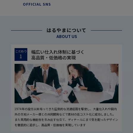
OFFICIAL SNS
はるやまについて
ABOUT US
幅広い仕入れ体制に基づく
こだわり
1
高品質・低価格の実現
1974年の設立以来培ってきた圧倒的な流通経路を駆使し、大量仕入れや国内
外の生地メーカー様との共同開発などで素材の低コスト化に成功しました。
また実用的な機能性を生み出す仕立て、ディテールにまで気を配ったデザイン
を徹底的に追求し、高品質・低価格を実現しています