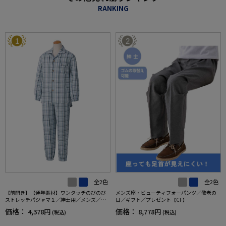
RANKING
1
2
全2色
全2色
【前開き】【通年素材】ワンタッチのびのび
メンズ座・ビューティフォーパンツ／敬老の
ストレッチパジャマ１／紳士用／メンズ／高
日／ギフト／プレゼント【CF】
齢者／シニア／名前記入欄付／後ろ長め／ギ
価格：
価格：
4,378円
8,778円
(税込)
(税込)
フト／プレゼント【CF】