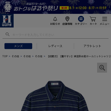
お知らせ
店舗情報
カテゴリー
カート
メニュー
メンズ
レディース
アウトレット
TOP
その他
その他
その他
【前開き】【着やすい】綿混斜め釦ホールニットシャツ２