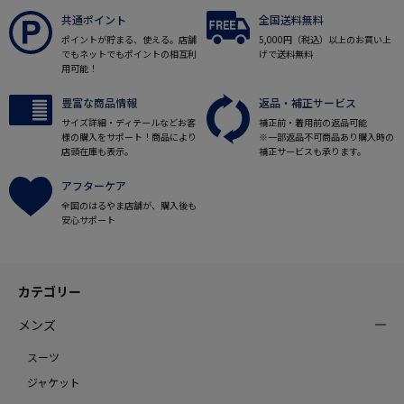
共通ポイント
全国送料無料
ポイントが貯まる、使える。店舗
5,000円（税込）以上のお買い上
でもネットでもポイントの相互利
げで送料無料
用可能！
豊富な商品情報
返品・補正サービス
サイズ詳細・ディテールなどお客
補正前・着用前の返品可能
様の購入をサポート！商品により
※一部返品不可商品あり購入時の
店頭在庫も表示。
補正サービスも承ります。
アフターケア
全国のはるやま店舗が、購入後も
安心サポート
カテゴリー
メンズ
スーツ
ジャケット