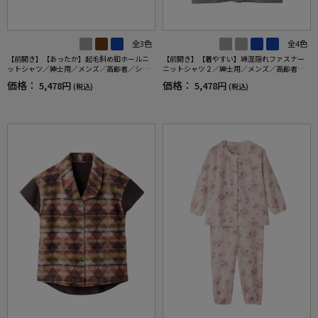
全3色
全4色
【前開き】【あったか】起毛斜め釦ホールニ
【前開き】【着やすい】綿混隠れファスナー
ットシャツ／紳士用／メンズ／高齢者／シニ
ニットシャツ２／紳士用／メンズ／高齢者／
ア／秋冬／名前記入欄付／胸ポケット／洗濯
シニア／洗濯機OK／名前記入欄付／胸ポケッ
価格：
価格：
5,478円
5,478円
(税込)
(税込)
機OK／おしゃれ／お出かけ／ギフト／プレゼ
ト付／ギフト／プレセント／ギフト【CF】
ント【CF】