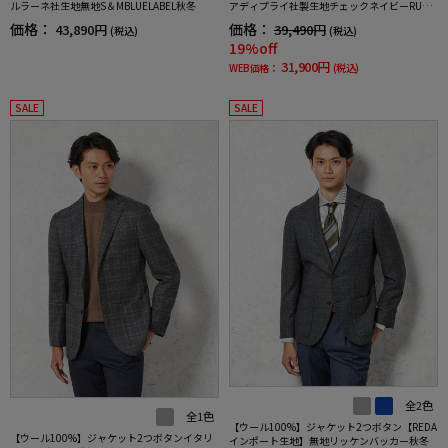
ルラーネ社生地無地S＆MBLUELABEL秋冬
アディプライ社製生地チェックネイビーRUCK
ENBACCHAR秋冬
価格：
価格：
43,890円
39,490円
(税込)
(税込)
19%off
31,900円
WEB価格：
(税込)
SALE
SALE
全2色
全1色
【ウール100%】ジャケット2つボタン【REDA
【ウール100%】ジャケット2つボタンイタリ
インポート生地】無地リッケンバッカー秋冬