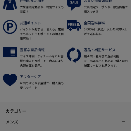
圧倒的な品揃え
お買い得情報満載
大型店限定商品や、特別サイズも
会員限定クーポンや、限定価格で
豊富！
購入できる！
共通ポイント
全国送料無料
ポイントが貯まる、使える。店舗
5,000円（税込）以上のお買い上
でもネットでもポイントの相互利
げで送料無料
用可能！
豊富な商品情報
返品・補正サービス
サイズ詳細・ディテールなどお客
補正前・着用前の返品可能
様の購入をサポート！商品により
※一部返品不可商品あり購入時の
店頭在庫も表示。
補正サービスも承ります。
アフターケア
全国のはるやま店舗が、購入後も
安心サポート
カテゴリー
メンズ