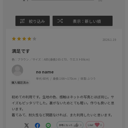
絞り込み
表示：新しい順
2026.1.19
満足です
色：ブラウン
／サイズ：AB5(身長165-170、ウエスト86cm)
no name
年代:
60代
身長:
166～170cm
体型:
ふつう
初めての利用です。生地の色、感触はネットの写真とほぼ同じ。サ
イズもピッタリでした。裏がないためとても軽い。作りも良いと思
います。
着てみて、耐久性など問題なければ、また利用したいと思います。
参考になった
0
Like!
0