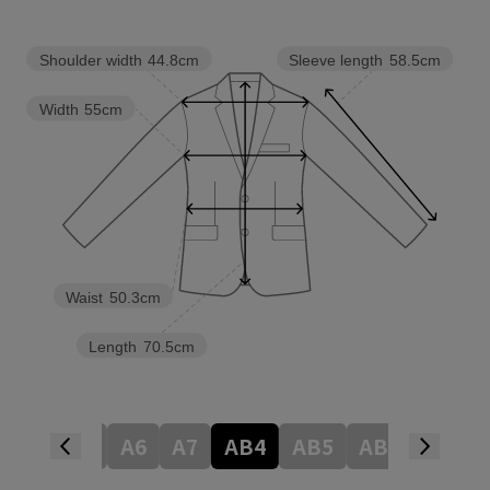
Shoulder width
44.8cm
Sleeve length
58.5cm
Width
55cm
Waist
50.3cm
Length
70.5cm
A4
A5
A6
A7
AB4
AB5
AB6
AB7