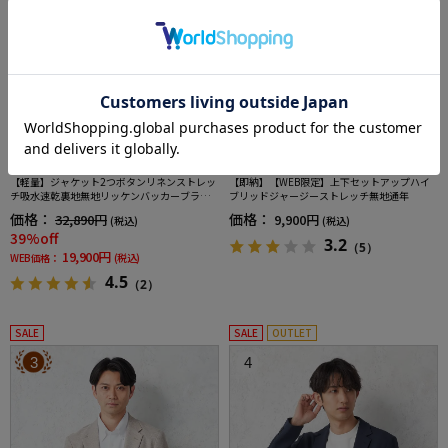
全3色
全4色
【軽量】ジャケット2つボタンリネンストレッ
【即納】【WEB限定】上下セットアップハイ
チ吸水速乾裏地無地リッケンバッカーブラッ
ブリッドジャージーストレッチ無地通年
ク春夏
価格：
価格：
32,890円
9,900円
(税込)
(税込)
39%off
3.2
（5）
19,900円
WEB価格：
(税込)
4.5
（2）
SALE
SALE
OUTLET
3
4