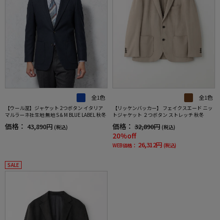
全1色
全1色
【ウール混】ジャケット 2つボタン イタリア
【リッケンバッカー】 フェイクスエード ニッ
マルラーネ社生地 無地 S＆M BLUE LABEL 秋冬
トジャケット ２つボタン ストレッチ 秋冬
価格：
価格：
43,890円
32,890円
(税込)
(税込)
20%off
26,312円
WEB価格：
(税込)
SALE