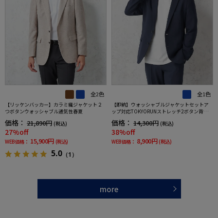
全2色
全1色
【リッケンバッカー】カラミ織ジャケット２
【即納】ウォッシャブルジャケットセットア
つボタンウォッシャブル通気性春夏
ップ対応TOKYORUNストレッチ2ボタン背抜き
仕様ブレスエフェクト生地春夏
価格：
価格：
21,890円
14,300円
(税込)
(税込)
27%off
38%off
15,900円
8,900円
WEB価格：
(税込)
WEB価格：
(税込)
5.0
（1）
more