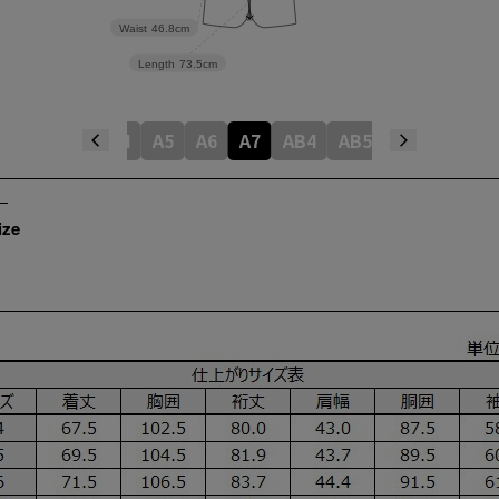
Waist
46.8cm
Length
73.5cm
A4
A5
A6
A7
AB4
AB5
AB6
AB7
ize