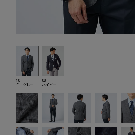
18
88
Ｃ．グレー
ネイビー