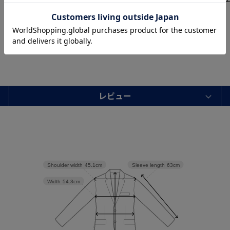
す。
レビュー
Shoulder width
45.1cm
Sleeve length
63cm
Width
54.3cm