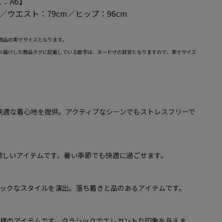
：A6】
m／ウエスト：79cm／ヒップ：96cm
商品の実寸サイズとなります。
お届けした商品タグに記載している数字は、ヌード寸の目安となりますので、実寸サイズ
快適な着心地を提供。アクティブなシーンでもストレスフリーで
涼しいアイテムです。暑い季節でも快適に過ごせます。
シックなスタイルを演出。落ち着きと品のあるアイテムです。
仕様のアイテムです。クラシックでエレガントな印象を与えま