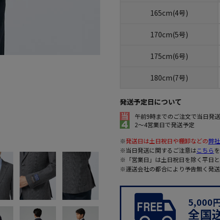
165cm(4号)
170cm(5号)
175cm(6号)
180cm(7号)
発送予定日について
午前9時までのご注文で当日発
2～4営業日で発送予定
※
発送日は土日祝日や棚卸などの
弊社
※当日発送に関するご注意は
こちら
を
※「営業日」は土日祝日を除く平日と
※運送会社の都合により予告無く発送
5,00
全国