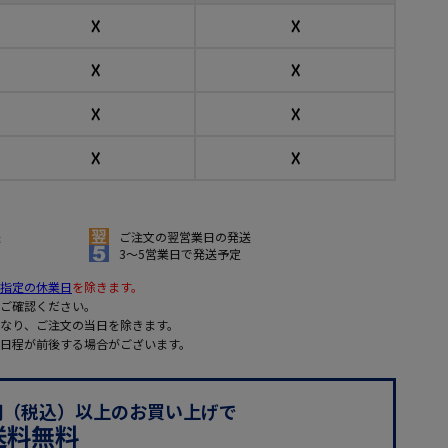
☓
☓
☓
☓
☓
☓
☓
☓
送
ご注文の翌営業日の発送
3～5営業日で発送予定
指定の休業日
を除きます。
ご確認ください。
なり、ご注文の当日を除きます。
日程が前後する場合がございます。
0円（税込）以上のお買い上げで
送料無料