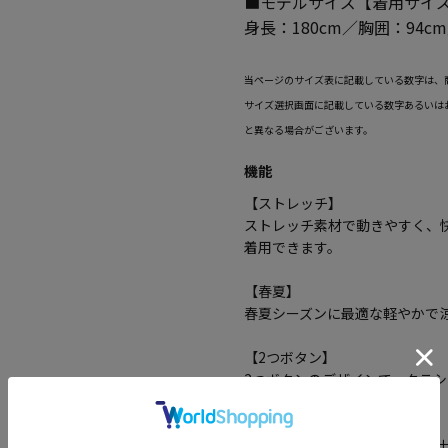
■モデルサイズ【着用サイズ
身長：180cm／胸囲：94c
当ページのサイズ表に記載している数字は、
サイズ選択画面に記載している数字あるいは
と異なる場合がございます。
機能
【ストレッチ】
ストレッチ素材で動きやすく、
着用できます。
【春夏】
春夏シーズンに最適な軽やかで
【2つボタン】
2つボタンのデザインで、クラ
【サイドベンツ】
切り込みが2本のサイドベンツ