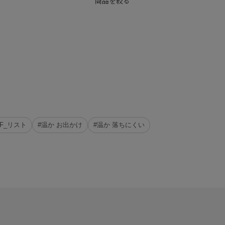
商品を絞る
CF_リスト
#温か お出かけ
#温か 落ちにくい