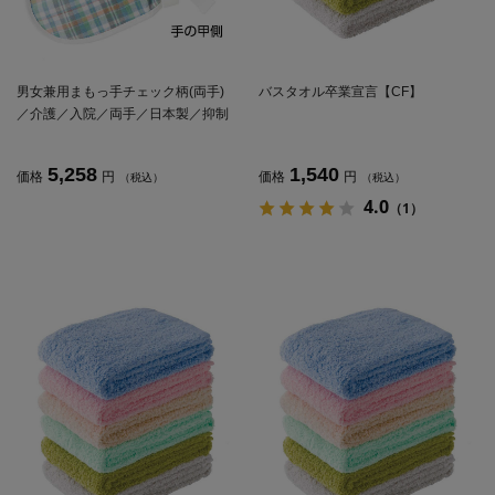
男女兼用まもっ手チェック柄(両手)
バスタオル卒業宣言【CF】
／介護／入院／両手／日本製／抑制
手袋／特殊衣類／ミトン／左右／高
齢者【CF】
5,258
1,540
価格
円
価格
円
（税込）
（税込）
4.0
（1）