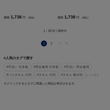
1,738
1,738
価格
円
価格
円
（税込）
（税込）
1 - 20
39
件 /
件中
1
2
#人気のタグで探す
#手洗い 日本製
#男女兼用 日本製
#手洗い 男女兼用
#バスタオル 大判
#タオル 大判
#タオル 吸水性
もっと見る
※クリックするとタグに関連した商品が表示されます。