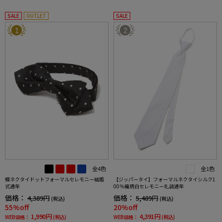
SALE
OUTLET
SALE
1
2
全4色
全1色
蝶ネクタイドットフォーマルセレモニー結婚
【ジッパータイ】フォーマルネクタイシルク1
式通年
00％織柄白セレモニー礼装通年
価格：
価格：
4,389円
5,489円
(税込)
(税込)
55%off
20%off
1,990円
4,391円
WEB価格：
(税込)
WEB価格：
(税込)