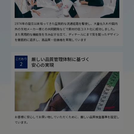
1974年の設立以来培ってきた圧倒的な流通経路を駆使し、大量仕入れや国内
外の生地メーカー様との共同開発などで素材の低コスト化に成功しました。
また実用的な機能性を生み出す仕立て、ディテールにまで気を配ったデザイン
を徹底的に追求し、高品質・低価格を実現しています
厳しい品質管理体制に基づく
こだわり
2
安心の実現
お客様に安心してお買い物していただくために、厳しい品質検査基準を設定し
ています。