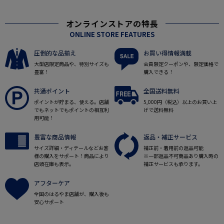
オンラインストアの特長
ONLINE STORE FEATURES
圧倒的な品揃え
お買い得情報満載
大型店限定商品や、特別サイズも
会員限定クーポンや、限定価格で
豊富！
購入できる！
共通ポイント
全国送料無料
ポイントが貯まる、使える。店舗
5,000円（税込）以上のお買い上
でもネットでもポイントの相互利
げで送料無料
用可能！
豊富な商品情報
返品・補正サービス
サイズ詳細・ディテールなどお客
補正前・着用前の返品可能
様の購入をサポート！商品により
※一部返品不可商品あり購入時の
店頭在庫も表示。
補正サービスも承ります。
アフターケア
全国のはるやま店舗が、購入後も
安心サポート