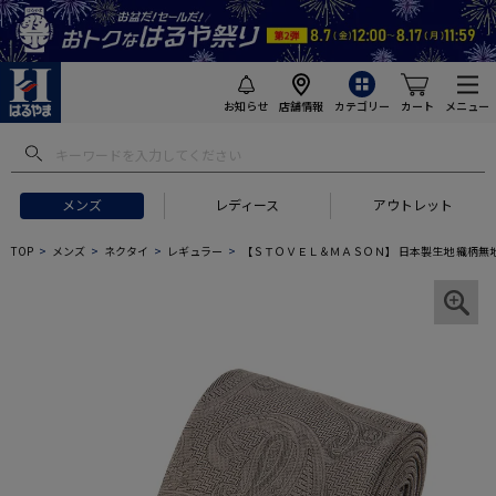
お知らせ
店舗情報
カテゴリー
カート
メニュー
メンズ
レディース
アウトレット
TOP
メンズ
ネクタイ
レギュラー
【ＳＴＯＶＥＬ＆ＭＡＳＯＮ】 日本製生地 織柄無地