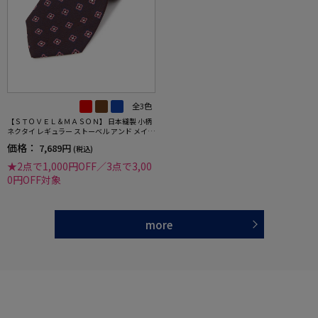
全3色
【ＳＴＯＶＥＬ＆ＭＡＳＯＮ】 日本縫製 小柄
ネクタイ レギュラー ストーベル アンド メイソ
ン 春夏
価格：
7,689円
(税込)
★2点で1,000円OFF／3点で3,00
0円OFF対象
more