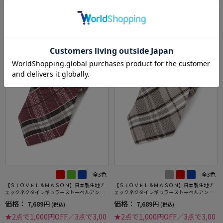
0円OFF対象
0円OFF対象
全3色
全3色
【ＳＴＯＶＥＬ＆ＭＡＳＯＮ】日本製生地チ
【ＳＴＯＶＥＬ＆ＭＡＳＯＮ】日本製生地チ
ェックネクタイレギュラーストーベルアンド
ェックネクタイレギュラーストーベルアンド
メイソン春夏
メイソン春夏
価格：
価格：
7,689円
7,689円
(税込)
(税込)
★2点で1,000円OFF／3点で3,00
★2点で1,000円OFF／3点で3,00