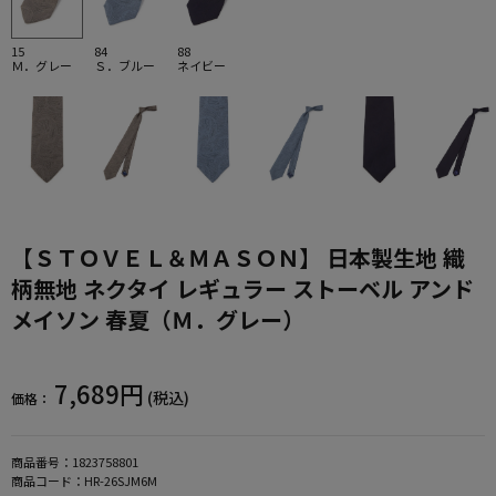
15
84
88
Ｍ．グレー
Ｓ．ブルー
ネイビー
【ＳＴＯＶＥＬ＆ＭＡＳＯＮ】 日本製生地 織
柄無地 ネクタイ レギュラー ストーベル アンド
メイソン 春夏（Ｍ．グレー）
7,689円
(税込)
価格：
商品番号：
1823758801
商品コード：
HR-26SJM6M