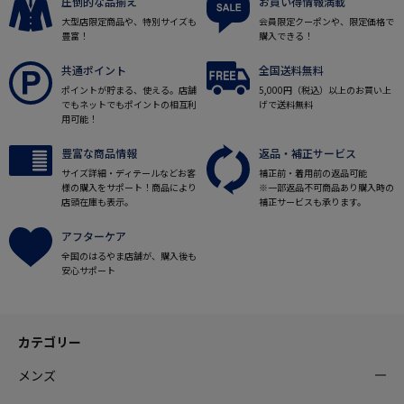
圧倒的な品揃え
お買い得情報満載
大型店限定商品や、特別サイズも
会員限定クーポンや、限定価格で
豊富！
購入できる！
共通ポイント
全国送料無料
ポイントが貯まる、使える。店舗
5,000円（税込）以上のお買い上
でもネットでもポイントの相互利
げで送料無料
用可能！
豊富な商品情報
返品・補正サービス
サイズ詳細・ディテールなどお客
補正前・着用前の返品可能
様の購入をサポート！商品により
※一部返品不可商品あり購入時の
店頭在庫も表示。
補正サービスも承ります。
アフターケア
全国のはるやま店舗が、購入後も
安心サポート
カテゴリー
メンズ