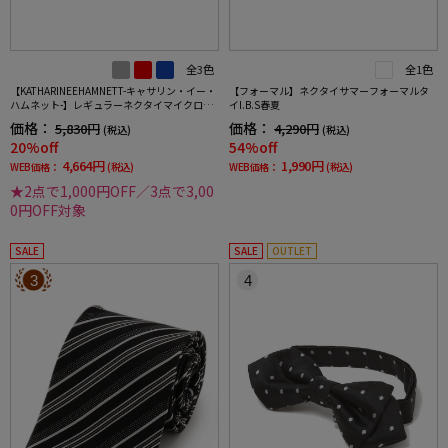
全3色
全1色
【KATHARINEEHAMNETT-キャサリン・イー・
【フォーマル】ネクタイサマーフォーマルタ
ハムネット-】レギュラーネクタイマイクロパ
イI.B.S春夏
ターンシルク100%7.5cm巾
価格：
価格：
5,830円
4,290円
(税込)
(税込)
20%off
54%off
4,664円
1,990円
WEB価格：
(税込)
WEB価格：
(税込)
★2点で1,000円OFF／3点で3,00
0円OFF対象
SALE
SALE
OUTLET
3
4