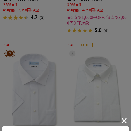
26%off
30%off
3,190円
4,390円
WEB価格：
(税込)
WEB価格：
(税込)
4.7
★2点で1,000円OFF／3点で3,00
（3）
0円OFF対象
5.0
（4）
SALE
SALE
OUTLET
3
4