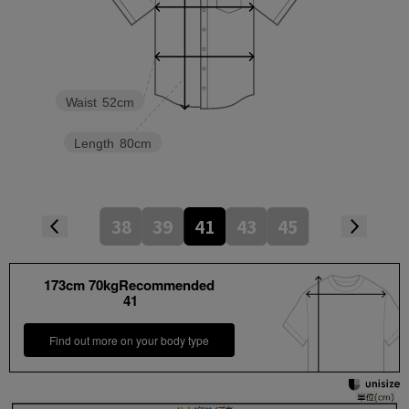
Waist
52cm
Length
80cm
38
39
41
43
45
173cm 70kgRecommended
41
Find out more on your body type