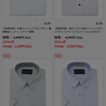
全2色
全1色
【形態安定】 半袖ワイシャツ ボタンダウン 織
【形態安定】 BHPC CVC 半袖ワイシャツ ボタ
柄無地 ハントレークラブ 春夏
ンダウン ストライプ ビバリーヒルズポロクラ
ブ 春夏
価格：
価格：
2,849円
4,389円
(税込)
(税込)
23%off
25%off
2,190円
3,290円
WEB価格：
(税込)
WEB価格：
(税込)
SALE
SALE