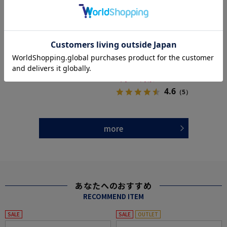
全3色
全3色
【完全ノーアイロン】ロンビックセミワイド
【即納】WEB限定【完全ノーアイロン】半袖
半袖ワイシャツ織柄無地形態安定ストレッチ
アイシャツボタンダウンストレッチ織柄無地i-
吸汗速乾ワイシャツ春夏
shirtワイシャツ春夏
価格：
価格：
4,290円
6,259円
(税込)
(税込)
26%off
30%off
3,190円
4,390円
WEB価格：
(税込)
WEB価格：
(税込)
4.8
★2点で1,000円OFF／3点で3,00
（4）
0円OFF対象
4.6
（5）
more
あなたへのおすすめ
RECOMMEND ITEM
SALE
SALE
OUTLET