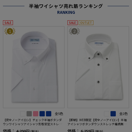
半袖ワイシャツ売れ筋ランキング
RANKING
SALE
SALE
OUTLET
1
2
全5色
全2色
【完全ノーアイロン】チェック半袖ボタンダ
【即納】WEB限定【完全ノーアイロン】半袖
ウンワイシャツアイシャツ形態安定ストレッ
アイシャツボタンダウンストレッチ織柄無地i-
チ吸水速乾春夏
shirtワイシャツ春夏
価格：
価格：
4,290円
6,259円
(税込)
(税込)