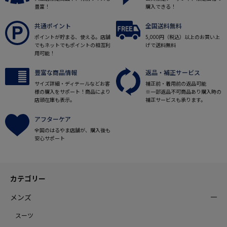
豊富！
購入できる！
共通ポイント
全国送料無料
ポイントが貯まる、使える。店舗
5,000円（税込）以上のお買い上
でもネットでもポイントの相互利
げで送料無料
用可能！
豊富な商品情報
返品・補正サービス
サイズ詳細・ディテールなどお客
補正前・着用前の返品可能
様の購入をサポート！商品により
※一部返品不可商品あり購入時の
店頭在庫も表示。
補正サービスも承ります。
アフターケア
全国のはるやま店舗が、購入後も
安心サポート
カテゴリー
メンズ
スーツ