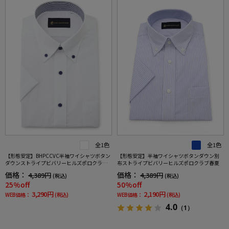
全1色
全1色
【形態安定】BHPCCVC半袖ワイシャツボタン
【形態安定】半袖ワイシャツボタンダウン別
ダウンストライプビバリーヒルズポロクラブ
布ストライプビバリーヒルズポロクラブ春夏
春夏
価格：
価格：
4,389円
4,389円
(税込)
(税込)
25%off
50%off
3,290円
2,190円
WEB価格：
(税込)
WEB価格：
(税込)
4.0
（1）