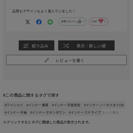
品質もデザインもよく喜んでいました！
参考になった
0
Like!
0
絞り込み
表示：新しい順
レビューを書く
#この商品に関するタグで探す
#ワイシャツ
#インナー 春夏
#インナー 形態安定
#インナー ノーネクタイOK
#インナー 半袖
#インナー ボタンダウン
#インナー ストライプ
もっと見る
※クリックするとタグに関連した商品が表示されます。