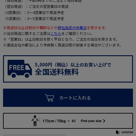
（当日発送）：午前9時までのご注文で当日発送
（翌日発送）：ご注文の翌営業日の発送
（4営業日）：2～4営業日で発送予定
（5営業日）：3～5営業日で発送予定
※
発送日は土日祝日や棚卸などの
弊社指定の休業日
を除きます。
※当日発送に関するご注意は
こちら
をご確認ください。
※「営業日」は土日祝日を除く平日となり、ご注文の当日を除きます。
※運送会社の都合により予告無く発送日程が前後する場合がございます。
5,000円（税込）以上のお買い上げで
全国送料無料
カートに入れる
173cm / 70kg
41
Find your size