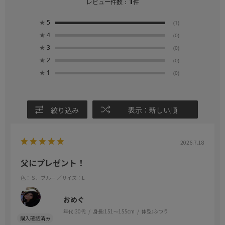
1
レビュー件数：
件
★
5
(1)
★
4
(0)
★
3
(0)
★
2
(0)
★
1
(0)
絞り込み
表示：新しい順
2026.7.18
父にプレゼント！
色：Ｓ．ブルー
／サイズ：L
おめぐ
年代:
30代
身長:
151～155cm
体型:
ふつう