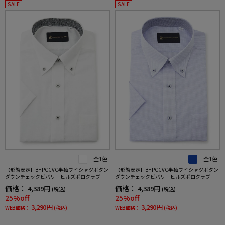
SALE
SALE
全1色
全1色
【形態安定】BHPCCVC半袖ワイシャツボタン
【形態安定】BHPCCVC半袖ワイシャツボタン
ダウンチェックビバリーヒルズポロクラブ春
ダウンチェックビバリーヒルズポロクラブ春
夏
夏
価格：
価格：
4,389円
4,389円
(税込)
(税込)
25%off
25%off
3,290円
3,290円
WEB価格：
(税込)
WEB価格：
(税込)