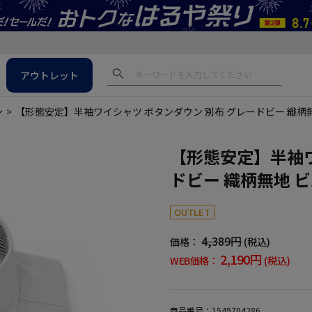
アウトレット
ン
【形態安定】半袖ワイシャツ ボタンダウン 別布 グレードビー 織柄
【形態安定】半袖ワ
ドビー 織柄無地 
OUTLET
4,389円
価格：
(税込)
2,190円
WEB価格：
(税込)
商品番号：
1549704286