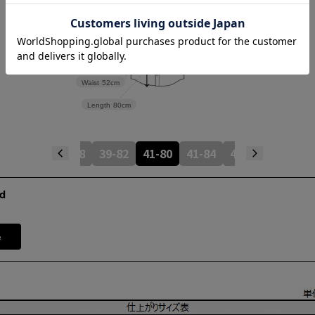
Waist
52cm
Length
80cm
38-80
39-78
39-82
41-80
41-84
43-82
43-86
d
e