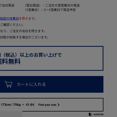
で当日発送
（翌日発送）：ご注文の翌営業日の発送
（5営業日）：3～5営業日で発送予定
指定の休業日
を除きます。
ご確認ください。
なり、ご注文の当日を除きます。
日程が前後する場合がございます。
0円（税込）以上のお買い上げで
送料無料
カートに入れる
173cm / 70kg
41-84
Find your size