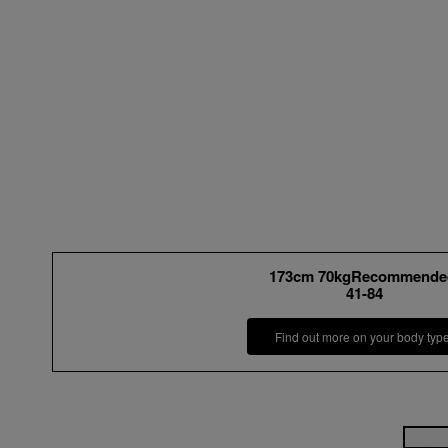
173cm 70kgRecommende
41-84
Find out more on your body typ