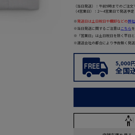
（当日発送）：午前9時までのご注文
（4営業日）：2～4営業日で発送予定
※
発送日は土日祝日や棚卸などの
弊社
※当日発送に関するご注意は
こちら
を
※「営業日」は土日祝日を除く平日と
※運送会社の都合により予告無く発送
5,00
全国
店舗在庫を見る