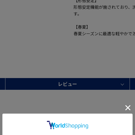
【形態安定】
形態安定機能が施されており、
す。
【春夏】
春夏シーズンに最適な軽やかで
レビュー
Neck size
41cm
Shoulder width
47cm
Sleeve length
80cm
Width
58cm