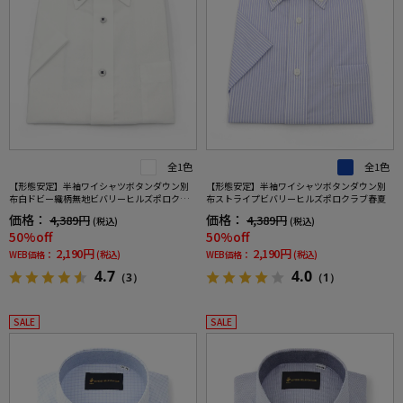
全1色
全1色
【形態安定】半袖ワイシャツボタンダウン別
【形態安定】半袖ワイシャツボタンダウン別
布白ドビー織柄無地ビバリーヒルズポロクラ
布ストライプビバリーヒルズポロクラブ春夏
ブ春夏
価格：
価格：
4,389円
4,389円
(税込)
(税込)
50%off
50%off
2,190円
2,190円
WEB価格：
(税込)
WEB価格：
(税込)
4.7
4.0
（3）
（1）
SALE
SALE