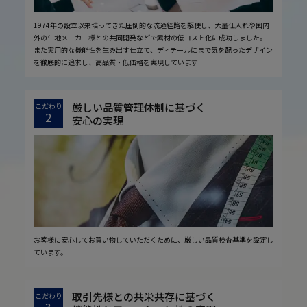
1974年の設立以来培ってきた圧倒的な流通経路を駆使し、大量仕入れや国内
外の生地メーカー様との共同開発などで素材の低コスト化に成功しました。
また実用的な機能性を生み出す仕立て、ディテールにまで気を配ったデザイン
を徹底的に追求し、高品質・低価格を実現しています
厳しい品質管理体制に基づく
こだわり
2
安心の実現
お客様に安心してお買い物していただくために、厳しい品質検査基準を設定し
ています。
取引先様との共栄共存に基づく
こだわり
3