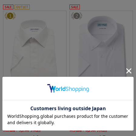
SALE
OUTLET
SALE
1
2
全1色
全5色
【完全ノーアイロン】半袖アイシャツセミワ
【完全ノーアイロン】チェック半袖ボタンダ
イド【透け防止】帳衣素材白無地i-shirtワイシ
ウンワイシャツアイシャツ形態安定ストレッ
ャツ春夏
チ吸水速乾春夏
価格：
価格：
6,050円
4,290円
(税込)
(税込)
47%off
26%off
3,190円
3,190円
WEB価格：
(税込)
WEB価格：
(税込)