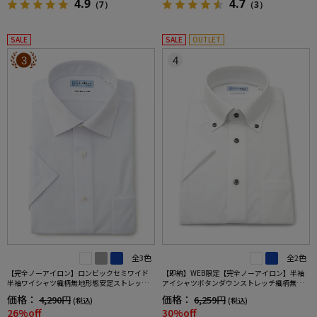
4.9
4.7
（7）
（3）
SALE
SALE
OUTLET
3
4
全3色
全2色
【完全ノーアイロン】ロンビックセミワイド
【即納】WEB限定【完全ノーアイロン】半袖
半袖ワイシャツ織柄無地形態安定ストレッチ
アイシャツボタンダウンストレッチ織柄無地i-
吸汗速乾ワイシャツ春夏
shirtワイシャツ春夏
価格：
価格：
4,290円
6,259円
(税込)
(税込)
26%off
30%off