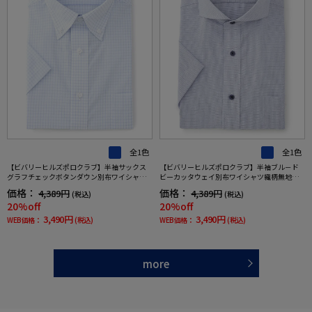
全1色
全1色
【ビバリーヒルズポロクラブ】半袖サックス
【ビバリーヒルズポロクラブ】半袖ブル－ド
グラフチェックボタンダウン別布ワイシャツ
ビーカッタウェイ別布ワイシャツ織柄無地形
マイクロチェック形態安定春夏
態安定春夏
価格：
価格：
4,389円
4,389円
(税込)
(税込)
20%off
20%off
3,490円
3,490円
WEB価格：
(税込)
WEB価格：
(税込)
more