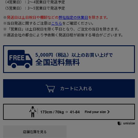
（4営業日）：2～4営業日で発送予定
（5営業日）：3～5営業日で発送予定
※
発送日は土日祝日や棚卸などの
弊社指定の休業日
を除きます。
※当日発送に関するご注意は
こちら
をご確認ください。
※「営業日」は土日祝日を除く平日となり、ご注文の当日を除きます。
※運送会社の都合により予告無く発送日程が前後する場合がございます。
5,000円（税込）以上のお買い上げで
全国送料無料
カートに入れる
173cm / 70kg
41-84
Find your size
店舗在庫を見る