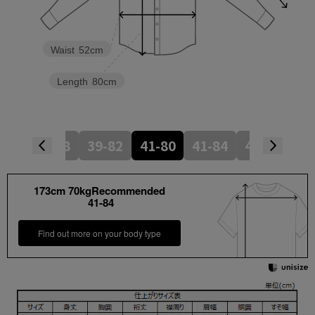
Waist
52cm
Length
80cm
-80
39-78
39-82
41-80
41-84
43-82
43
173cm 70kgRecommended
41-84
Find out more on your body type