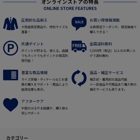
オンラインストアの特長
ONLINE STORE FEATURES
圧倒的な品揃え
お買い得情報満載
大型店限定商品や、特別サイズも
会員限定クーポンや、限定価格で
豊富！
購入できる！
共通ポイント
全国送料無料
ポイントが貯まる、使える。店舗
5,000円（税込）以上のお買い上
でもネットでもポイントの相互利
げで送料無料
用可能！
豊富な商品情報
返品・補正サービス
サイズ詳細・ディテールなどお客
補正前・着用前の返品可能
様の購入をサポート！商品により
※一部返品不可商品あり購入時の
店頭在庫も表示。
補正サービスも承ります。
アフターケア
全国のはるやま店舗が、購入後も
安心サポート
カテゴリー