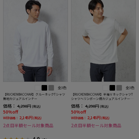
全3色
全3色
【RUCKENBACCHAR】クルーネックTシャツ
【RUCKENBACCHAR】半袖ＶネックシャツT
無地カジュアルインナー
シャツヘリンボーン柄カジュアルインナー春
夏
価格：
価格：
4,290円
4,290円
(税込)
(税込)
50%off
50%off
2,145円
2,145円
WEB価格：
(税込)
WEB価格：
(税込)
2点目半額セール対象商品
2点目半額セール対象商品