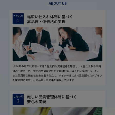
ABOUT US
幅広い仕入れ体制に基づく
こだわり
1
高品質・低価格の実現
1974年の設立以来培ってきた圧倒的な流通経路を駆使し、大量仕入れや国内
外の生地メーカー様との共同開発などで素材の低コスト化に成功しました。
また実用的な機能性を生み出す仕立て、ディテールにまで気を配ったデザイン
を徹底的に追求し、高品質・低価格を実現しています
厳しい品質管理体制に基づく
こだわり
2
安心の実現