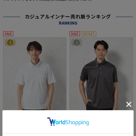
カジュアルインナー売れ筋ランキング
RANKING
SALE
SALE
OUTLET
1
2
全4色
全2色
【アイポロシャツ】アイポロドライキューブ
【吸湿冷感】完全ノーアイロン半袖アイポロ