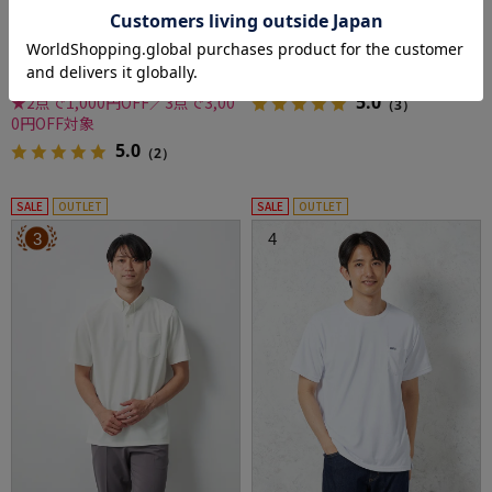
ｘアイスライブボタンダウンカジュアルイン
シャツボタンダウン無地i-shirt春夏
ナー吸汗速乾抗菌加工ストレッチ形態安定春
価格：
価格：
6,259円
6,259円
(税込)
(税込)
夏
20%off
49%off
4,990円
3,190円
WEB価格：
(税込)
WEB価格：
(税込)
5.0
★2点で1,000円OFF／3点で3,00
（3）
0円OFF対象
5.0
（2）
SALE
OUTLET
SALE
OUTLET
3
4