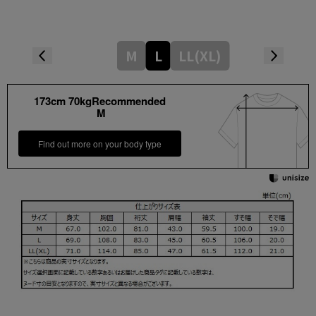
M
L
LL(XL)
173cm 70kgRecommended
M
Find out more on your body type