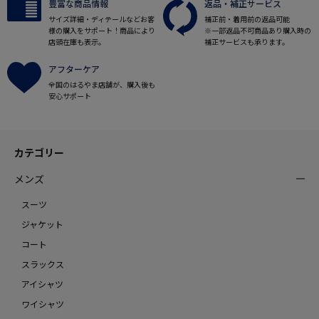
豊富な商品情報
返品・補正サービス
サイズ詳細・ディテールなどお客
補正前・着用前の返品可能
様の購入をサポート！商品により
※一部返品不可商品あり購入時の
店頭在庫も表示。
補正サービスも承ります。
アフターケア
全国のはるやま店舗が、購入後も
安心サポート
カテゴリー
メンズ
スーツ
ジャケット
コート
スラックス
アイシャツ
ワイシャツ