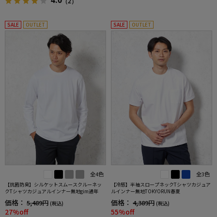
4.0
（2）
SALE
OUTLET
SALE
OUTLET
全4色
全3色
【抗菌防臭】シルケットスムースクルーネッ
【冷感】半袖スロープネックTシャツカジュア
クTシャツカジュアルインナー無地gim通年
ルインナー無地TOKYORUN春夏
価格：
価格：
5,489円
4,389円
(税込)
(税込)
27%off
55%off