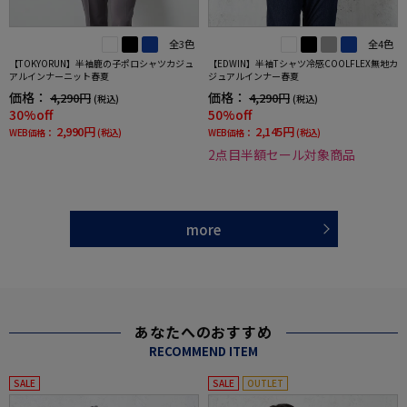
全3色
全4色
【TOKYORUN】半袖鹿の子ポロシャツカジュ
【EDWIN】半袖Tシャツ冷感COOLFLEX無地カ
アルインナーニット春夏
ジュアルインナー春夏
価格：
価格：
4,290円
4,290円
(税込)
(税込)
30%off
50%off
2,990円
2,145円
WEB価格：
(税込)
WEB価格：
(税込)
2点目半額セール対象商品
more
あなたへのおすすめ
RECOMMEND ITEM
SALE
SALE
OUTLET