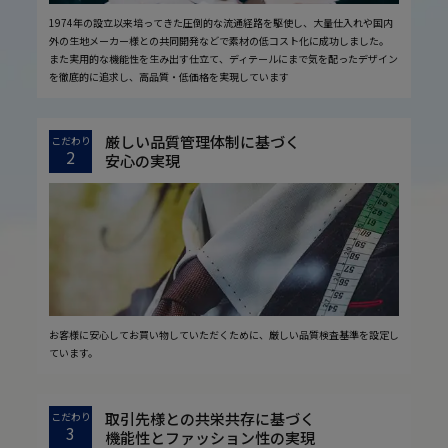
1974年の設立以来培ってきた圧倒的な流通経路を駆使し、大量仕入れや国内
外の生地メーカー様との共同開発などで素材の低コスト化に成功しました。
また実用的な機能性を生み出す仕立て、ディテールにまで気を配ったデザイン
を徹底的に追求し、高品質・低価格を実現しています
厳しい品質管理体制に基づく
こだわり
2
安心の実現
お客様に安心してお買い物していただくために、厳しい品質検査基準を設定し
ています。
取引先様との共栄共存に基づく
こだわり
3
機能性とファッション性の実現