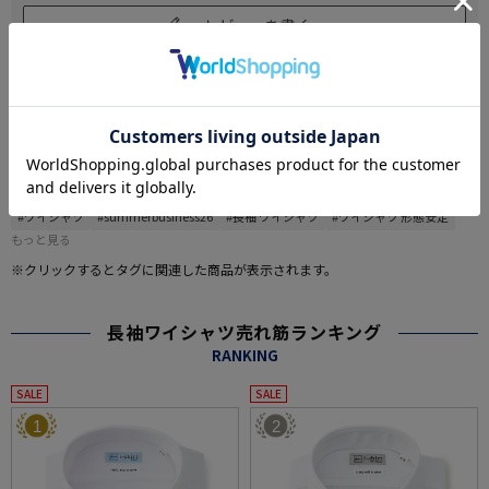
レビューを書く
#この商品に関するタグで探す
#2点で1000円引き、3点で3000円引き対象商品（メンズ)
#all_season_item
#ワイシャツ
#summerbusiness26
#長袖 ワイシャツ
#ワイシャツ 形態安定
もっと見る
※クリックするとタグに関連した商品が表示されます。
長袖ワイシャツ売れ筋ランキング
RANKING
SALE
SALE
1
2