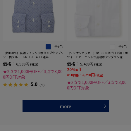
全1色
全1色
【綿100％】長袖ワイシャツボタンダウンプリ
【リッケンバッカー】綿100％ネビロン加工ホ
ント柄ブルーS＆MBLUELABEL通年
ワイトドビーＹシャツ長袖ボタンダウン織柄
無地抗菌加工防臭加工ストレッチ形態安定ワ
価格：
価格：
6,589円
5,489円
(税込)
(税込)
イシャツ通年
20%off
★2点で1,000円OFF／3点で3,00
4,390円
WEB価格：
(税込)
0円OFF対象
★2点で1,000円OFF／3点で3,00
5.0
（1）
0円OFF対象
more