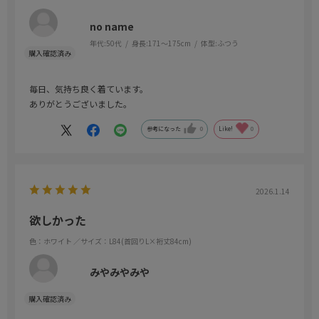
no name
年代:
50代
身長:
171～175cm
体型:
ふつう
毎日、気持ち良く着ています。
ありがとうございました。
参考になった
0
Like!
0
2026.1.14
欲しかった
色：ホワイト
／サイズ：L84(首回りL×裄丈84cm)
みやみやみや