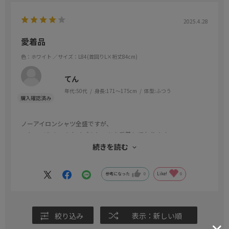
2025.4.28
愛着品
色：ホワイト
／サイズ：L84(首回りL×裄丈84cm)
てん
年代:
50代
身長:
171～175cm
体型:
ふつう
ノーアイロンシャツ全盛ですが、
ストーベルのこのタイプのシャツを愛着しております。
少しスリムで形もよく、お気に入りです。
続きを読む
通年商品ですが生地は薄く、下着色はチックが必要です。
参考になった
0
Like!
0
絞り込み
表示：新しい順