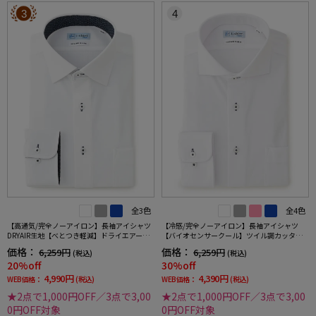
3
4
全3色
全4色
【高通気/完全ノーアイロン】長袖アイシャツ
【冷感/完全ノーアイロン】長袖アイシャツ
DRYAIR生地【べとつき軽減】ドライエアース
【バイオセンサークール】ツイル調カッタウ
トライプ調セミワイド別布ストライプ形態安
ェイ織柄無地形態安定ストレッチ防汚効果吸
価格：
価格：
6,259円
6,259円
(税込)
(税込)
定ストレッチ防汚効果吸汗速乾ワイシャツ春
汗速乾ワイシャツ春夏
20%off
30%off
夏
4,990円
4,390円
WEB価格：
(税込)
WEB価格：
(税込)
★2点で1,000円OFF／3点で3,00
★2点で1,000円OFF／3点で3,00
0円OFF対象
0円OFF対象