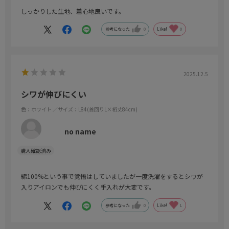
しっかりした生地、着心地良いです。
参考になった
0
Like!
0
2025.12.5
シワが伸びにくい
色：ホワイト
／サイズ：L84(首回りL×裄丈84cm)
no name
綿100%という事で覚悟はしていましたが一度洗濯をするとシワが
入りアイロンでも伸びにくく手入れが大変です。
参考になった
0
Like!
1