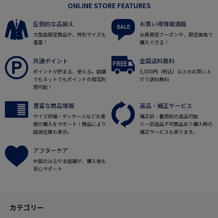
ONLINE STORE FEATURES
圧倒的な品揃え
お買い得情報満載
大型店限定商品や、特別サイズも
会員限定クーポンや、限定価格で
豊富！
購入できる！
共通ポイント
全国送料無料
ポイントが貯まる、使える。店舗
5,000円（税込）以上のお買い上
でもネットでもポイントの相互利
げで送料無料
用可能！
豊富な商品情報
返品・補正サービス
サイズ詳細・ディテールなどお客
補正前・着用前の返品可能
様の購入をサポート！商品により
※一部返品不可商品あり購入時の
店頭在庫も表示。
補正サービスも承ります。
アフターケア
全国のはるやま店舗が、購入後も
安心サポート
カテゴリー