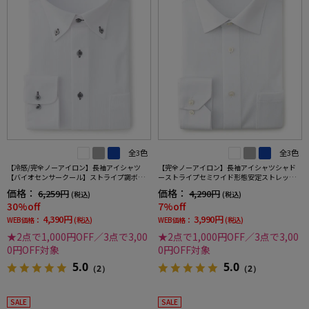
全3色
全3色
【冷感/完全ノーアイロン】長袖アイシャツ
【完全ノーアイロン】長袖アイシャツシャド
【バイオセンサークール】ストライプ調ボタ
ーストライプセミワイド形態安定ストレッチ
ンダウンストライプ形態安定ストレッチ防汚
吸汗速乾ワイシャツ通年
価格：
価格：
6,259円
4,290円
(税込)
(税込)
効果吸汗速乾ワイシャツ春夏
30%off
7%off
4,390円
3,990円
WEB価格：
(税込)
WEB価格：
(税込)
★2点で1,000円OFF／3点で3,00
★2点で1,000円OFF／3点で3,00
0円OFF対象
0円OFF対象
5.0
5.0
（2）
（2）
SALE
SALE