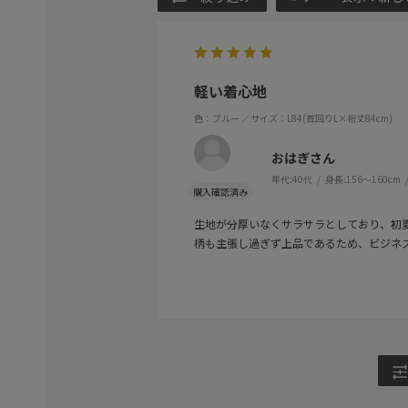
軽い着心地
色：ブルー
／サイズ：L84(首回りL×裄丈84cm)
おはぎさん
年代:
40代
身長:
156～160cm
生地が分厚いなくサラサラとしており、初
柄も主張し過ぎず上品であるため、ビジネ