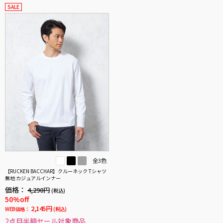
SALE
全3色
【RUCKEN BACCHAR】クルーネック Tシャツ
無地 カジュアルインナー
価格：
4,290円
(税込)
50%off
2,145円
WEB価格：
(税込)
2点目半額セール対象商品