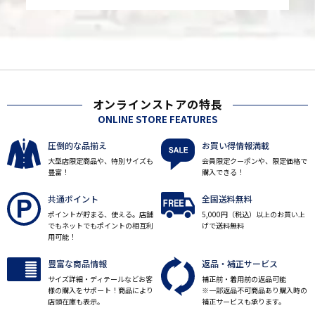
オンラインストアの特長
ONLINE STORE FEATURES
圧倒的な品揃え
お買い得情報満載
大型店限定商品や、特別サイズも
会員限定クーポンや、限定価格で
豊富！
購入できる！
共通ポイント
全国送料無料
ポイントが貯まる、使える。店舗
5,000円（税込）以上のお買い上
でもネットでもポイントの相互利
げで送料無料
用可能！
豊富な商品情報
返品・補正サービス
サイズ詳細・ディテールなどお客
補正前・着用前の返品可能
様の購入をサポート！商品により
※一部返品不可商品あり購入時の
店頭在庫も表示。
補正サービスも承ります。