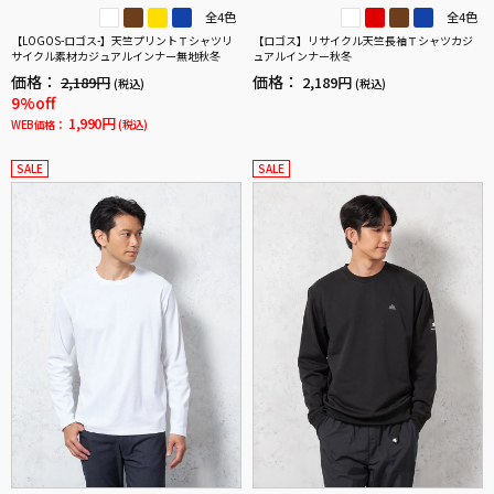
全4色
全4色
【LOGOS-ロゴス-】天竺プリントＴシャツリ
【ロゴス】リサイクル天竺長袖Ｔシャツカジ
サイクル素材カジュアルインナー無地秋冬
ュアルインナー秋冬
価格：
価格：
2,189円
2,189円
(税込)
(税込)
9%off
1,990円
WEB価格：
(税込)
SALE
SALE