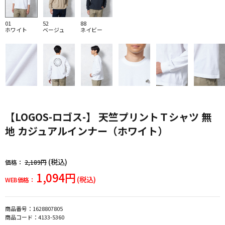
01
52
88
ホワイト
ベージュ
ネイビー
【LOGOS-ロゴス-】 天竺プリントＴシャツ 無
地 カジュアルインナー（ホワイト）
(税込)
価格：
2,189円
1,094円
(税込)
WEB価格：
商品番号：
1628807805
商品コード：
4133-5360