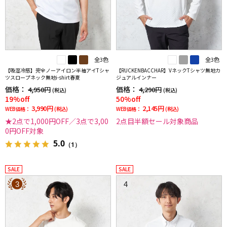
全3色
全3色
【吸湿冷感】完全ノーアイロン半袖アイTシャ
【RUCKENBACCHAR】VネックTシャツ無地カ
ツスロープネック無地i-shirt春夏
ジュアルインナー
価格：
価格：
4,950円
4,290円
(税込)
(税込)
19%off
50%off
3,990円
2,145円
WEB価格：
(税込)
WEB価格：
(税込)
★2点で1,000円OFF／3点で3,00
2点目半額セール対象商品
0円OFF対象
5.0
（1）
SALE
SALE
3
4