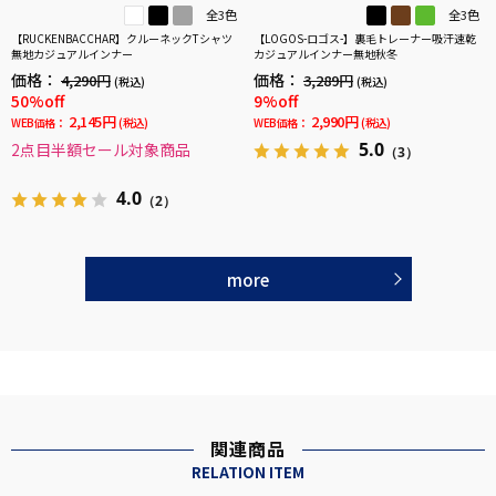
全3色
全3色
【RUCKENBACCHAR】クルーネックTシャツ
【LOGOS-ロゴス-】裏毛トレーナー吸汗速乾
無地カジュアルインナー
カジュアルインナー無地秋冬
価格：
価格：
4,290円
3,289円
(税込)
(税込)
50%off
9%off
2,145円
2,990円
WEB価格：
(税込)
WEB価格：
(税込)
5.0
2点目半額セール対象商品
（3）
4.0
（2）
more
関連商品
RELATION ITEM