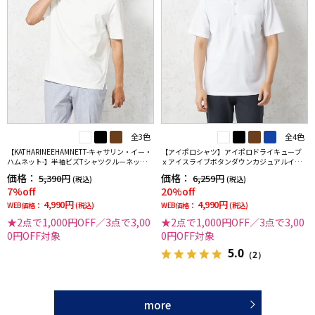
全3色
全4色
【KATHARINEEHAMNETT-キャサリン・イー・
【アイポロシャツ】アイポロドライキューブ
ハムネット-】半袖ビズTシャツクルーネック無
ｘアイスライブボタンダウンカジュアルイン
地春夏
ナー吸汗速乾抗菌加工ストレッチ形態安定春
価格：
価格：
5,390円
6,259円
(税込)
(税込)
夏
7%off
20%off
4,990円
4,990円
WEB価格：
(税込)
WEB価格：
(税込)
★2点で1,000円OFF／3点で3,00
★2点で1,000円OFF／3点で3,00
0円OFF対象
0円OFF対象
5.0
（2）
more