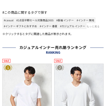
#この商品に関するタグで探す
#casual
#2点目半額セール対象商品26SS
#長袖 インナー
#インナー 無地
#インナー ギフトにおすすめ
#インナー 春夏
#カジュアル インナー
もっと見る
※クリックするとタグに関連した商品が表示されます。
カジュアルインナー売れ筋ランキング
RANKING
SALE
SALE
1
2