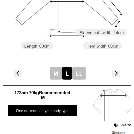
Sleeve cuff width
24cm
Length
60cm
Hem width
60cm
M
L
LL
173cm 70kgRecommended
M
Find out more on your body type