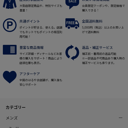
大型店限定商品や、特別サイズも
会員限定クーポンや、限定価格で
豊富！
購入できる！
共通ポイント
全国送料無料
ポイントが貯まる、使える。店舗
5,000円（税込）以上のお買い上
でもネットでもポイントの相互利
げで送料無料
用可能！
豊富な商品情報
返品・補正サービス
サイズ詳細・ディテールなどお客
補正前・着用前の返品可能
様の購入をサポート！商品により
※一部返品不可商品あり購入時の
店頭在庫も表示。
補正サービスも承ります。
アフターケア
全国のはるやま店舗が、購入後も
安心サポート
カテゴリー
メンズ
スーツ