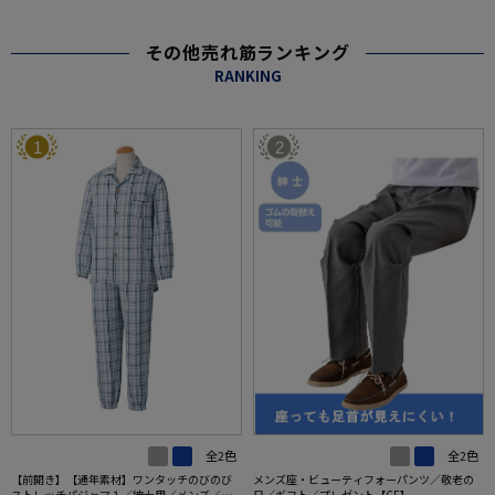
その他売れ筋ランキング
RANKING
1
2
全2色
全2色
【前開き】【通年素材】ワンタッチのびのび
メンズ座・ビューティフォーパンツ／敬老の
ストレッチパジャマ１／紳士用／メンズ／高
日／ギフト／プレゼント【CF】