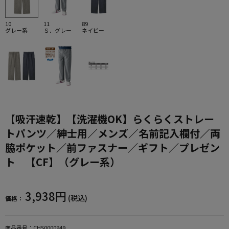
10
11
89
グレー系
Ｓ．グレー
ネイビー
【吸汗速乾】【洗濯機OK】らくらくストレー
トパンツ／紳士用／メンズ／名前記入欄付／両
脇ポケット／前ファスナー／ギフト／プレゼン
ト 【CF】（グレー系）
3,938円
(税込)
価格：
商品番号：
CHS0000949