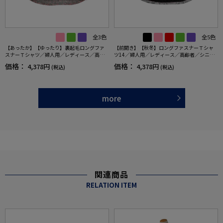
全3色
全5色
【あったか】【ゆったり】裏起毛ロングファ
【前開き】【秋冬】ロングファスナーＴシャ
スナーＴシャツ／婦人用／レディース／高齢
ツ14／婦人用／レディース／高齢者／シニア
者／シニア／後ろ長め／名前が書ける／名前
／後ろ長め／ゆったり／洗濯機OK／名前記入
価格：
価格：
4,378円
4,378円
(税込)
(税込)
記入欄付／洗濯機OK／前ポケット／おしゃれ
欄付／前ポケット／ギフト／プレゼント【C
／ギフト／プレゼント【CF】
F】
more
関連商品
RELATION ITEM