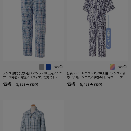
全2色
全1色
メンズ 腰開き洗い替えパンツ／紳士用／シニ
打合せガーゼパジャマ／紳士用／メンズ／寝
ア／高齢者／介護／パジャマ／敬老の日／ギ
巻／介護／シニア／敬老の日／ギフト／プレ
フト／プレゼント 【CF】
ゼント 【CF】
価格：
価格：
3,938円
5,478円
(税込)
(税込)