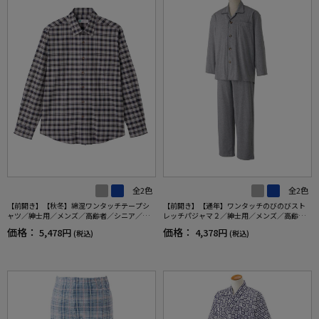
全2色
全2色
【前開き】【秋冬】綿混ワンタッチテープシ
【前開き】【通年】ワンタッチのびのびスト
ャツ／紳士用／メンズ／高齢者／シニア／名
レッチパジャマ２／紳士用／メンズ／高齢者
前記入欄付／介護／入居／ギフト／プレゼン
／シニア／名前記入欄付／後ろ長め／ギフト
価格：
価格：
5,478円
4,378円
(税込)
(税込)
ト 【CF】
／プレゼント 【CF】