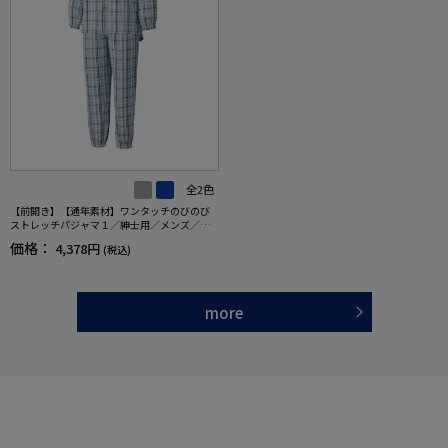
全2色
【前開き】【通年素材】ワンタッチのびのび
ストレッチパジャマ１／紳士用／メンズ／高
齢者／シニア／名前記入欄付／後ろ長め／ギ
価格：
4,378円
(税込)
フト／プレゼント 【CF】
more