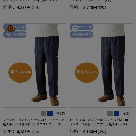
齢者／シニア／名前記入欄付／後ろ長め／ギ
価格：
価格：
4,378円
8,778円
(税込)
(税込)
フト／プレゼント【CF】
3
4
全2色
全2色
メンズおしりスルッとパンツ股下65ｃｍ／介
おしりスルッとパンツ股下72ｃｍ／紳士用／
護ズボン／はきやすい／ウエストゴム／敬老
メンズ／高齢者／シニア／介護ズボン／はき
の日／ギフト／プレゼント【CF】
やすい／ウエストゴム／敬老の日／ギフト／
価格：
価格：
6,138円
6,138円
(税込)
(税込)
プレゼント【CF】