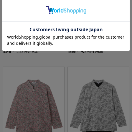
全3色
全2色
【あったか】【のびのび】裏起毛柔らかレー
【前開き】【秋冬】薄中綿キルト花柄カーデ
ヨンおしゃれパンツ股下65?／婦人用／レディ
ィガン／婦人用／レディース／高齢者／シニ
ース／シニア／高齢者／ズボン／秋冬／名前
ア／羽織／洗濯機OK／自宅で洗える／名前記
価格：
価格：
3,278円
4,378円
(税込)
(税込)
が書ける／名前記入欄付／洗濯機OK／両脇ポ
入欄付／両脇ポケット／ゆったり／のびのび
ケット／お出かけ／おしゃれ／ギフト／プレ
／プレゼント／ギフト【CF】
ゼント【CF】