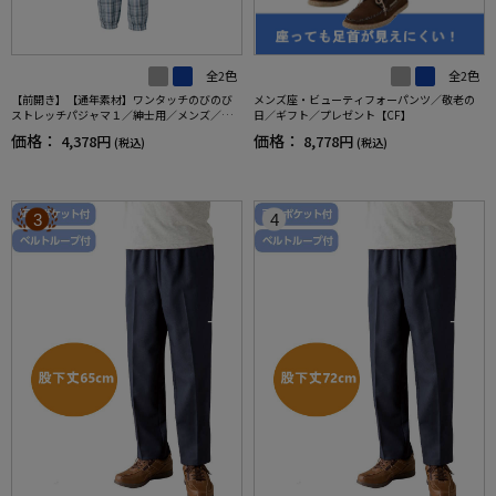
全2色
全2色
【前開き】【通年素材】ワンタッチのびのび
メンズ座・ビューティフォーパンツ／敬老の
ストレッチパジャマ１／紳士用／メンズ／高
日／ギフト／プレゼント【CF】
齢者／シニア／名前記入欄付／後ろ長め／ギ
価格：
価格：
4,378円
8,778円
(税込)
(税込)
フト／プレゼント【CF】
3
4