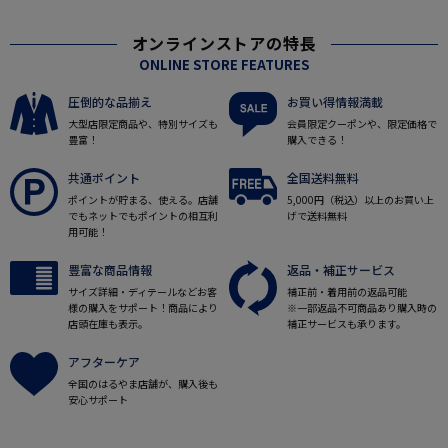
オンラインストアの特長
ONLINE STORE FEATURES
圧倒的な品揃え
お買い得情報満載
大型店限定商品や、特別サイズも
会員限定クーポンや、限定価格で
豊富！
購入できる！
共通ポイント
全国送料無料
ポイントが貯まる、使える。店舗
5,000円（税込）以上のお買い上
でもネットでもポイントの相互利
げで送料無料
用可能！
豊富な商品情報
返品・補正サービス
サイズ詳細・ディテールなどお客
補正前・着用前の返品可能
様の購入をサポート！商品により
※一部返品不可商品あり購入時の
店頭在庫も表示。
補正サービスも承ります。
アフターケア
全国のはるやま店舗が、購入後も
安心サポート