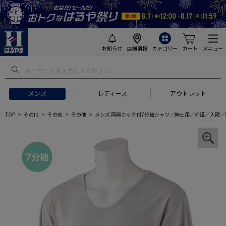
お知らせ
店舗情報
カテゴリー
カート
メニュー
メンズ
レディース
アウトレット
TOP
その他
その他
その他
メンズ 両肩ホック付7分袖シャツ／紳士用／介護／入院／