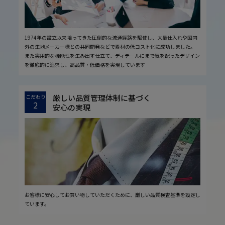
1974年の設立以来培ってきた圧倒的な流通経路を駆使し、大量仕入れや国内
外の生地メーカー様との共同開発などで素材の低コスト化に成功しました。
また実用的な機能性を生み出す仕立て、ディテールにまで気を配ったデザイン
を徹底的に追求し、高品質・低価格を実現しています
厳しい品質管理体制に基づく
こだわり
2
安心の実現
お客様に安心してお買い物していただくために、厳しい品質検査基準を設定し
ています。