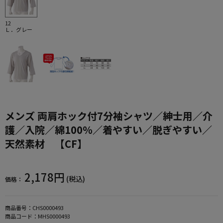
12
Ｌ．グレー
メンズ 両肩ホック付7分袖シャツ／紳士用／介
護／入院／綿100％／着やすい／脱ぎやすい／
天然素材 【CF】
2,178円
(税込)
価格：
商品番号：
CHS0000493
商品コード：
MHS0000493