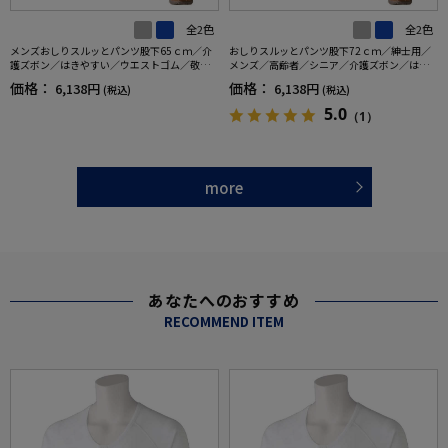
全2色
全2色
メンズおしりスルッとパンツ股下65ｃｍ／介
おしりスルッとパンツ股下72ｃｍ／紳士用／
護ズボン／はきやすい／ウエストゴム／敬老
メンズ／高齢者／シニア／介護ズボン／はき
の日／ギフト／プレゼント【CF】
やすい／ウエストゴム／敬老の日／ギフト／
価格：
価格：
6,138円
6,138円
(税込)
(税込)
プレゼント【CF】
5.0
（1）
more
あなたへのおすすめ
RECOMMEND ITEM