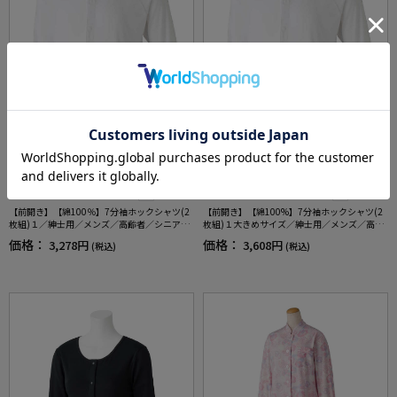
全1色
全1色
【前開き】【綿100％】7分袖ホックシャツ(2
【前開き】【綿100%】7分袖ホックシャツ(2
枚組)１／紳士用／メンズ／高齢者／シニア／
枚組)１大きめサイズ／紳士用／メンズ／高齢
肌着／インナー／抗菌防臭／後ろ長め／ラグ
者／シニア／抗菌防臭／腰曲がり／後ろ長め
価格：
価格：
3,278円
3,608円
(税込)
(税込)
ラン袖／脱ぎやすい／着やすい／腰曲がり／
／ラグラン袖／脱ぎやすい／着やすい／肌着
ギフト／プレゼント【CF】
／インナー／ギフト／プレゼント【CF】