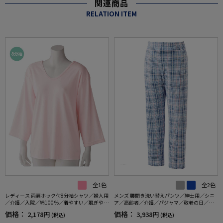
関連商品
RELATION ITEM
全1色
全2色
レディース 両肩ホック付8分袖シャツ／婦人用
メンズ 腰開き洗い替えパンツ／紳士用／シニ
／介護／入院／綿100％／着やすい／脱ぎやす
ア／高齢者／介護／パジャマ／敬老の日／ギ
い／天然素材 【CF】
フト／プレゼント 【CF】
価格：
価格：
2,178円
3,938円
(税込)
(税込)