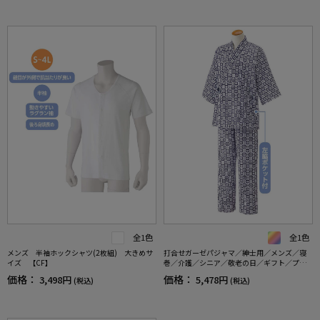
全1色
全1色
メンズ 半袖ホックシャツ(2枚組) 大きめサ
打合せガーゼパジャマ／紳士用／メンズ／寝
イズ 【CF】
巻／介護／シニア／敬老の日／ギフト／プレ
ゼント 【CF】
価格：
価格：
3,498円
5,478円
(税込)
(税込)