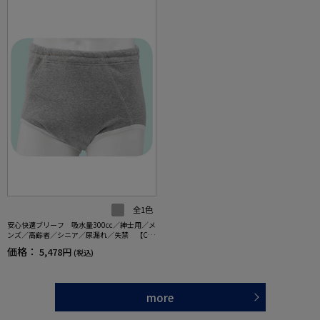
全1色
安心快適ブリーフ 吸水量300cc／紳士用／メ
ンズ／高齢者／シニア／尿漏れ／失禁 【C
F】
価格：
5,478円
(税込)
more