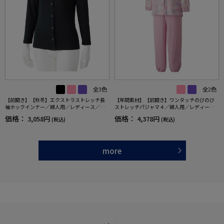
全3色
全2色
【前開き】【秋冬】エクストラストレッチ長
【年間素材】【前開き】ワンタッチのびのび
袖ホックインナー／婦人用／レディース／高
ストレッチパジャマ４／婦人用／レディース
齢者／シニア／着やすい／脱ぎやすい／肌着
／高齢者／シニア／名前記入欄付／後ろ長め
価格：
価格：
3,058円
4,378円
(税込)
(税込)
【CF】
／脱ぎ着しやすい／手口・足口ゴム【CF】
more