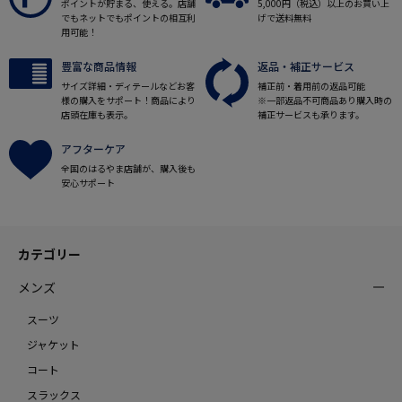
ポイントが貯まる、使える。店舗
5,000円（税込）以上のお買い上
でもネットでもポイントの相互利
げで送料無料
用可能！
豊富な商品情報
返品・補正サービス
サイズ詳細・ディテールなどお客
補正前・着用前の返品可能
様の購入をサポート！商品により
※一部返品不可商品あり購入時の
店頭在庫も表示。
補正サービスも承ります。
アフターケア
全国のはるやま店舗が、購入後も
安心サポート
カテゴリー
メンズ
スーツ
ジャケット
コート
スラックス