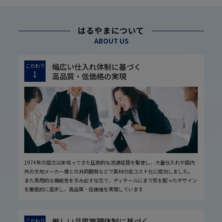
はるやまについて
ABOUT US
幅広い仕入れ体制に基づく
こだわり
1
高品質・低価格の実現
1974年の設立以来培ってきた圧倒的な流通経路を駆使し、大量仕入れや国内
外の生地メーカー様との共同開発などで素材の低コスト化に成功しました。
また実用的な機能性を生み出す仕立て、ディテールにまで気を配ったデザイン
を徹底的に追求し、高品質・低価格を実現しています
厳しい品質管理体制に基づく
こだわり