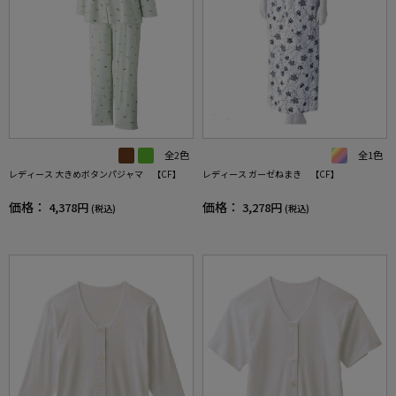
全1色
全2色
レディース ガーゼねまき 【CF】
レディース 大きめボタンパジャマ 【CF】
価格：
価格：
3,278円
4,378円
(税込)
(税込)