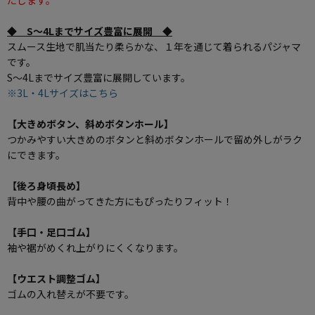
たします。
◆ S～4Lまでサイズ豊富に展開 ◆
スムース生地で肌当たり柔らかな、１年を通じて着られるパジャマ
です。
S～4Lまでサイズ豊富に展開しています。
※3L・4Lサイズはこちら
【大きめボタン、斜めボタンホール】
つかみやすい大きめのボタンと斜めボタンホールで留め外しがラク
にできます。
【後ろ身頃長め】
背中や腰の曲がってきた方にもぴったりフィット！
【手口・足口ゴム】
袖や裾がめくれ上がりにくくなります。
【ウエスト調整ゴム】
ゴムの入れ替えが不要です。