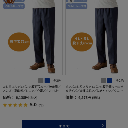
3
4
全2色
全2色
おしりスルッとパンツ股下72ｃｍ／紳士用／
メンズおしりスルッとパンツ股下65ｃｍ大き
メンズ／高齢者／シニア／介護ズボン／はき
めサイズ／介護ズボン／はきやすい／ウエス
やすい／ウエストゴム／敬老の日／ギフト／
トゴム／敬老の日／ギフト／プレゼント【C
価格：
価格：
6,138円
6,578円
(税込)
(税込)
プレゼント【CF】
F】
5.0
（1）
more