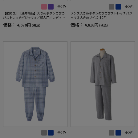
全2色
全2色
【前開き】【通年商品】大きめボタンのびの
メンズ大きめボタンのびのびストレッチパジ
びストレッチパジャマ５／婦人用／レディー
ャマ３大きめサイズ【CF】
ス／シニア／名前記入欄付／ななめホールボ
価格：
価格：
4,378円
4,818円
(税込)
(税込)
タン／寝巻／後ろ長め／ギフト／プレゼント
【CF】
全2色
全2色