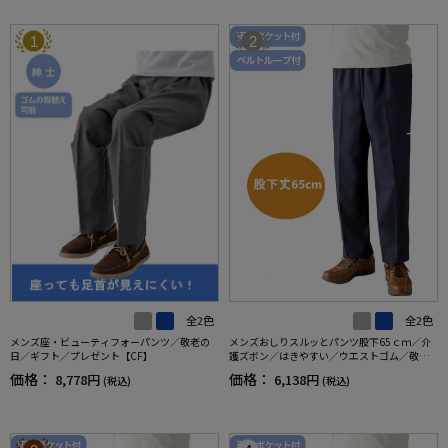
1
2
全2色
全2色
メンズ座・ビューティフォーパンツ／敬老の
メンズおしりスルッとパンツ股下65ｃｍ／介
日／ギフト／プレゼント【CF】
護ズボン／はきやすい／ウエストゴム／敬老
の日／ギフト／プレゼント【CF】
価格：
価格：
8,778円
6,138円
(税込)
(税込)