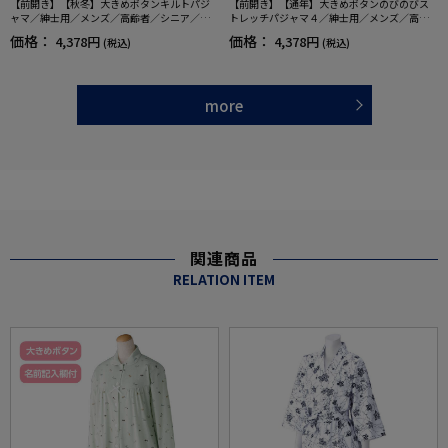
【前開き】【秋冬】大きめボタンキルトパジ
【前開き】【通年】大きめボタンのびのびス
ャマ／紳士用／メンズ／高齢者／シニア／寝
トレッチパジャマ４／紳士用／メンズ／高齢
巻／ラグラン袖／ギフト／プレゼント【CF】
者／シニア／名前記入欄付／後ろ長め／なな
価格：
価格：
4,378円
4,378円
(税込)
(税込)
めボタンホール／プレゼント／ギフト【CF】
more
関連商品
RELATION ITEM