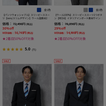
全1色
全2色
【パンツウォッシャブル】スリーピーススー
【ウール100%】スリーピーススーツ2つボタ
ツ【nero/スリムデザイン】ウール混素材2つ
ン【REDA】イタリアインポート素材ウインド
ボタンストライプ
ペンリッケンバッカー秋冬
価格：
価格：
72,490円
76,890円
(税込)
(税込)
30%off
29%off
50,743円
54,900円
WEB価格：
(税込)
WEB価格：
(税込)
★2着目50%OFF対象
★2着目50%OFF対象
5.0
（1）
SALE
SALE