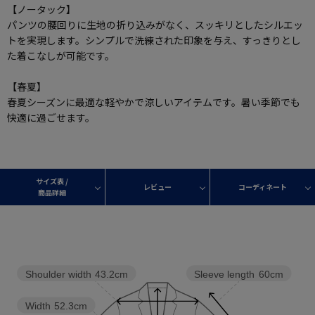
【ノータック】
パンツの腰回りに生地の折り込みがなく、スッキリとしたシルエッ
トを実現します。シンプルで洗練された印象を与え、すっきりとし
た着こなしが可能です。
【春夏】
春夏シーズンに最適な軽やかで涼しいアイテムです。暑い季節でも
快適に過ごせます。
サイズ表 /
レビュー
コーディネート
商品詳細
Shoulder width
43.2cm
Sleeve length
60cm
Width
52.3cm