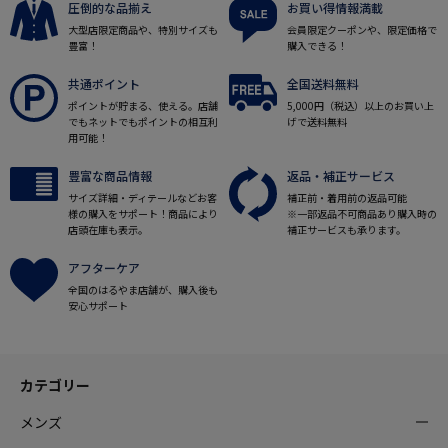
圧倒的な品揃え
お買い得情報満載
大型店限定商品や、特別サイズも
会員限定クーポンや、限定価格で
豊富！
購入できる！
共通ポイント
全国送料無料
ポイントが貯まる、使える。店舗
5,000円（税込）以上のお買い上
でもネットでもポイントの相互利
げで送料無料
用可能！
豊富な商品情報
返品・補正サービス
サイズ詳細・ディテールなどお客
補正前・着用前の返品可能
様の購入をサポート！商品により
※一部返品不可商品あり購入時の
店頭在庫も表示。
補正サービスも承ります。
アフターケア
全国のはるやま店舗が、購入後も
安心サポート
カテゴリー
メンズ