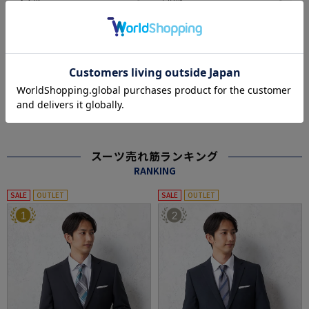
#この商品に関するタグで探す
#エレガンススタイル
#2点目20%OFF対象商品（メンズスーツ）
#2点目50%OFF対象商品（メンズスーツ）
※クリックするとタグに関連した商品が表示されます。
スーツ売れ筋ランキング
RANKING
SALE
OUTLET
SALE
OUTLET
1
2