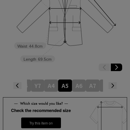
Waist
44.8cm
Length
69.5cm
4
Y5
Y6
Y7
A4
A5
A6
A7
AB4
AB
Check the recommended size
Try this item on