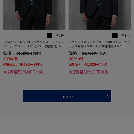
全1色
全1色
【2WAYストレッチ】2つボタンスーツブラッ
【パンツウォッシャブル】2つボタンスーツブ
クシャドウストライプ【ベスト(別売)有】RES
ラック無地リクルート／就活対応RESPECTNE
PECTNERO通年【定番】【スリムデザイン】
RO通年【定番】【スリムデザイン】
価格：
価格：
61,490円
50,490円
(税込)
(税込)
20%off
20%off
49,192円
40,392円
WEB価格：
(税込)
WEB価格：
(税込)
★2着目50%OFF対象
★2着目50%OFF対象
more