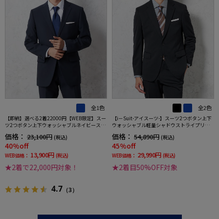
全1色
全2色
【即納】選べる2着22000円【WEB限定】スー
【i－Suit-アイスーツ-】スーツ2つボタン上下
ツ2つボタン上下ウォッシャブルネイビースト
ウォッシャブル軽量シャドウストライプリッ
ライプ3シーズン対応
ケンバッカー春夏
価格：
価格：
23,100円
54,890円
(税込)
(税込)
40%off
45%off
13,900円
29,990円
WEB価格：
(税込)
WEB価格：
(税込)
★2着で22,000円対象！
★2着目50%OFF対象
4.7
（3）