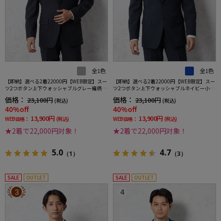
全1色
全1色
【即納】選べる2着22000円【WEB限定】スー
【即納】選べる2着22000円【WEB限定】スー
ツ2つボタン上下ウォッシャブルグレー織柄無
ツ2つボタン上下ウォッシャブルネイビー小柄
地3シーズン対応
3シーズン対応
価格：
価格：
23,100円
23,100円
(税込)
(税込)
40%off
40%off
13,900円
13,900円
WEB価格：
(税込)
WEB価格：
(税込)
★2着で22,000円対象！
★2着で22,000円対象！
5.0
4.7
（1）
（3）
SALE
OUTLET
SALE
OUTLET
3
4