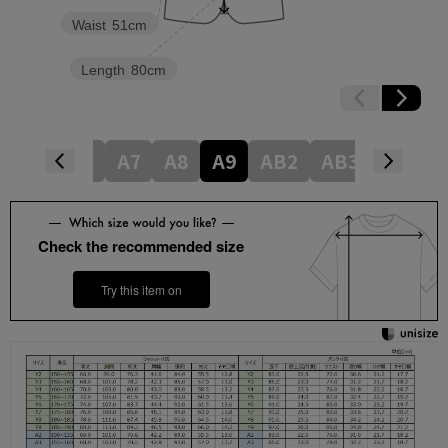
Waist
51cm
Length
80cm
A5
A6
A7
A8
A9
AB2
AB3
AB4
Check the recommended size
Try this item on