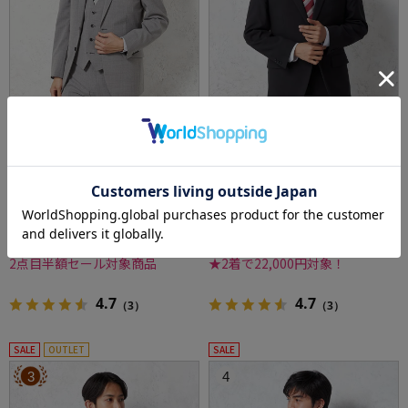
全1色
全1色
【ウォッシャブル】スリーピーススーツ【ner
【即納】選べる2着22000円【WEB限定】スー
o/スリムデザイン】ウール混2つボタンノータ
ツ2つボタン上下ウォッシャブルブラックスト
ックストライプ
ライプ3シーズン対応
価格：
価格：
72,490円
23,100円
(税込)
(税込)
70%off
40%off
21,890円
13,900円
WEB価格：
(税込)
WEB価格：
(税込)
2点目半額セール対象商品
★2着で22,000円対象！
4.7
4.7
（3）
（3）
SALE
OUTLET
SALE
3
4