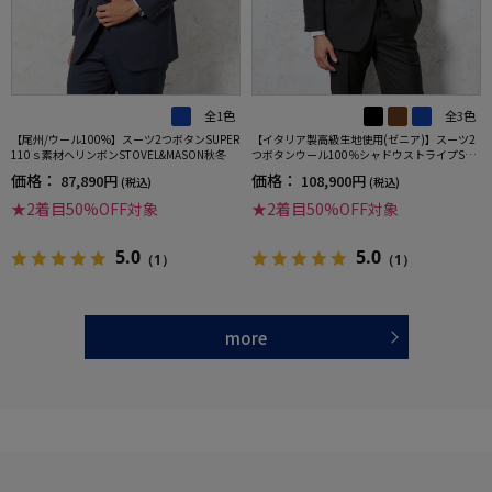
全1色
全3色
【尾州/ウール100%】スーツ2つボタンSUPER
【イタリア製高級生地使用(ゼニア)】スーツ2
110ｓ素材ヘリンボンSTOVEL&MASON秋冬
つボタンウール100％シャドウストライプSTO
VEL&MASON
価格：
価格：
87,890円
108,900円
(税込)
(税込)
★2着目50%OFF対象
★2着目50%OFF対象
5.0
5.0
（1）
（1）
more