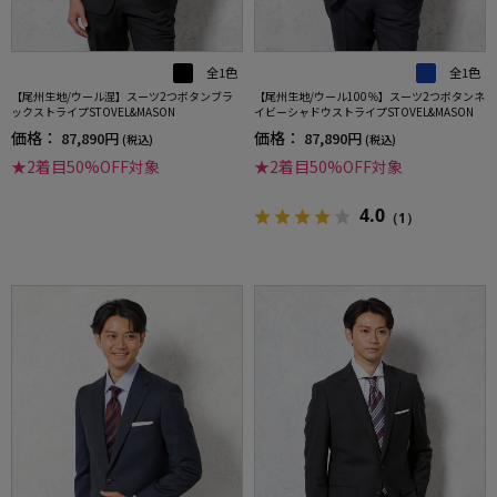
全1色
全1色
【尾州生地/ウール混】スーツ2つボタンブラ
【尾州生地/ウール100％】スーツ2つボタンネ
ックストライプSTOVEL&MASON
イビーシャドウストライプSTOVEL&MASON
価格：
価格：
87,890円
87,890円
(税込)
(税込)
★2着目50%OFF対象
★2着目50%OFF対象
4.0
（1）