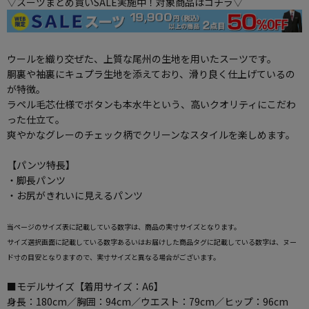
▽スーツまとめ買いSALE実施中！対象商品はコチラ▽
ウールを織り交ぜた、上質な尾州の生地を用いたスーツです。
胴裏や袖裏にキュプラ生地を添えており、滑り良く仕上げているの
が特徴。
ラペル毛芯仕様でボタンも本水牛という、高いクオリティにこだわ
った仕立て。
爽やかなグレーのチェック柄でクリーンなスタイルを楽しめます。
【パンツ特長】
・脚長パンツ
・お尻がきれいに見えるパンツ
当ページのサイズ表に記載している数字は、商品の実寸サイズとなります。
サイズ選択画面に記載している数字あるいはお届けした商品タグに記載している数字は、ヌー
ド寸の目安となりますので、実寸サイズと異なる場合がございます。
■モデルサイズ【着用サイズ：A6】
身長：180cm／胸囲：94cm／ウエスト：79cm／ヒップ：96cm