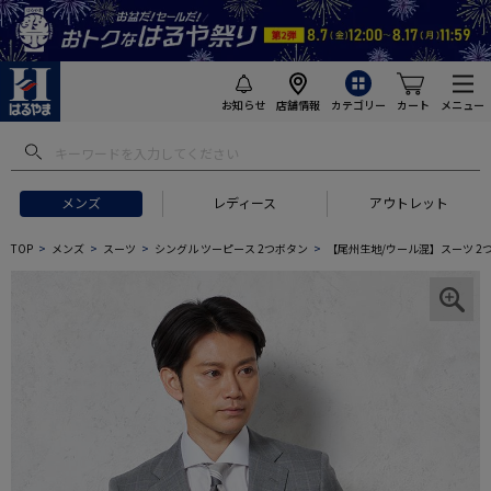
お知らせ
店舗情報
カテゴリー
カート
メニュー
メンズ
レディース
アウトレット
TOP
メンズ
スーツ
シングル ツーピース 2つボタン
【尾州生地/ウール混】スーツ 2つボ