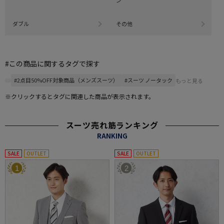
ン
ダブル
その他
#この商品に関するタグで探す
#2点目50%OFF対象商品（メンズスーツ）
#スーツ ノータック
もっと見る
※クリックするとタグに関連した商品が表示されます。
スーツ売れ筋ランキング
RANKING
SALE
OUTLET
SALE
OUTLET
1
2