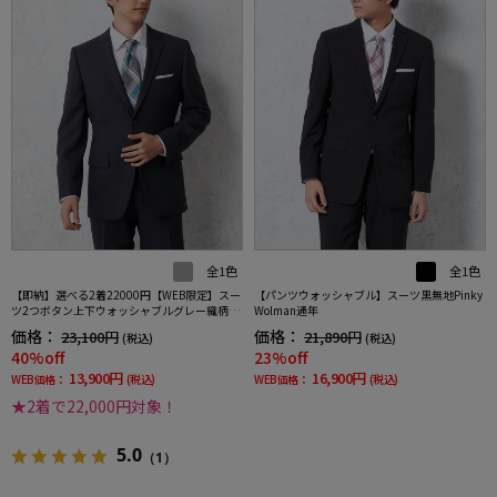
全1色
全1色
【即納】選べる2着22000円【WEB限定】スー
【パンツウォッシャブル】スーツ黒無地Pinky
ツ2つボタン上下ウォッシャブルグレー織柄無
Wolman通年
地3シーズン対応
価格：
価格：
23,100円
21,890円
(税込)
(税込)
40%off
23%off
13,900円
16,900円
WEB価格：
(税込)
WEB価格：
(税込)
★2着で22,000円対象！
5.0
（1）