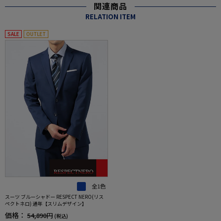
関連商品
RELATION ITEM
SALE
OUTLET
全1色
スーツ ブルーシャドー RESPECT NERO(リス
ペクトネロ) 通年【スリムデザイン】
価格：
54,890円
(税込)