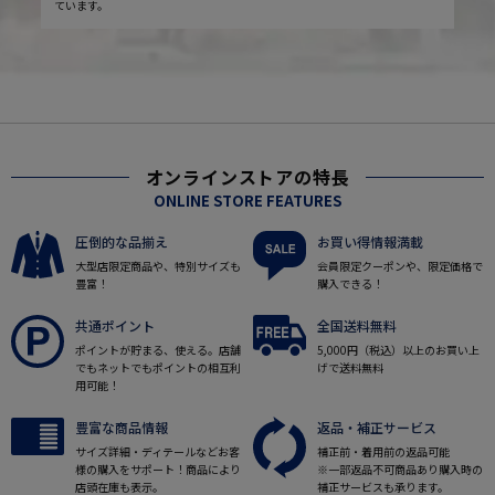
ています。
オンラインストアの特長
ONLINE STORE FEATURES
圧倒的な品揃え
お買い得情報満載
大型店限定商品や、特別サイズも
会員限定クーポンや、限定価格で
豊富！
購入できる！
共通ポイント
全国送料無料
ポイントが貯まる、使える。店舗
5,000円（税込）以上のお買い上
でもネットでもポイントの相互利
げで送料無料
用可能！
豊富な商品情報
返品・補正サービス
サイズ詳細・ディテールなどお客
補正前・着用前の返品可能
様の購入をサポート！商品により
※一部返品不可商品あり購入時の
店頭在庫も表示。
補正サービスも承ります。