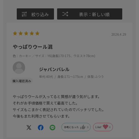
絞り込み
表示：新しい順
2026.4.29
やっぱりウール混
色：カーキー
／サイズ：Y6(身長170-175、ウエスト78cm)
ジャパンバレル
年代:
40代
身長:
171～175cm
体型:
ふつう
やっぱりウールが入ってると質感が違う気がします。
それがお手頃価格で買えて最高でした。
サイズもこまかく表記されていたのでバッチリでした。
今後もまた利用させてもらいます。
参考になった
0
Like!
0