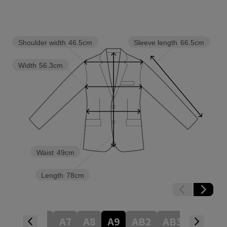
Shoulder width
46.5cm
Sleeve length
66.5cm
Width
56.3cm
Waist
49cm
Length
78cm
A5
A6
A7
A8
A9
AB2
AB3
AB4