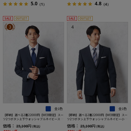
5.0
4.8
（1）
（4）
SALE
OUTLET
SALE
OUTLET
3
4
全1色
全1色
【即納】選べる2着22000円【WEB限定】スー
【即納】選べる2着22000円【WEB限定】スー
ツ2つボタン上下ウォッシャブルネイビースト
ツ2つボタン上下ウォッシャブルネイビー小柄
ライプ3シーズン対応
3シーズン対応
価格：
価格：
23,100円
23,100円
(税込)
(税込)