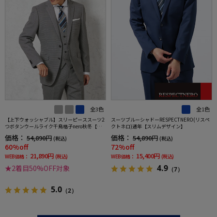
全3色
全1色
【上下ウォッシャブル】スリーピーススーツ2
スーツブルーシャドーRESPECTNERO(リスペ
つボタンウールライク千鳥格子nero秋冬【ス
クトネロ)通年【スリムデザイン】
リムデザイン】
価格：
価格：
54,890円
54,890円
(税込)
(税込)
60%off
72%off
21,890円
15,400円
WEB価格：
(税込)
WEB価格：
(税込)
4.9
★2着目50%OFF対象
（7）
5.0
（2）