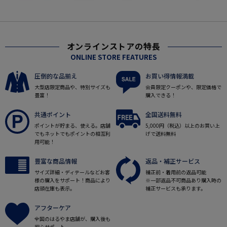
オンラインストアの特長
ONLINE STORE FEATURES
圧倒的な品揃え
お買い得情報満載
大型店限定商品や、特別サイズも
会員限定クーポンや、限定価格で
豊富！
購入できる！
共通ポイント
全国送料無料
ポイントが貯まる、使える。店舗
5,000円（税込）以上のお買い上
でもネットでもポイントの相互利
げで送料無料
用可能！
豊富な商品情報
返品・補正サービス
サイズ詳細・ディテールなどお客
補正前・着用前の返品可能
様の購入をサポート！商品により
※一部返品不可商品あり購入時の
店頭在庫も表示。
補正サービスも承ります。
アフターケア
全国のはるやま店舗が、購入後も
安心サポート