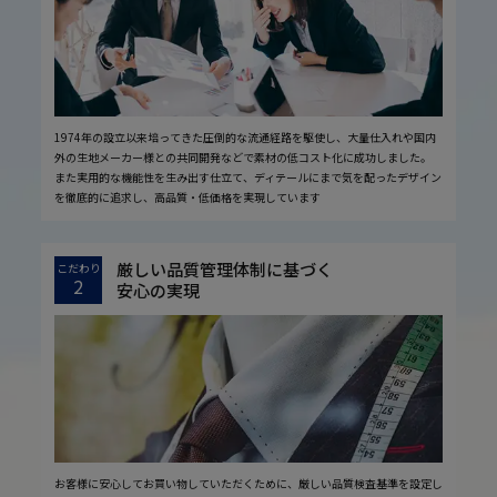
1974年の設立以来培ってきた圧倒的な流通経路を駆使し、大量仕入れや国内
外の生地メーカー様との共同開発などで素材の低コスト化に成功しました。
また実用的な機能性を生み出す仕立て、ディテールにまで気を配ったデザイン
を徹底的に追求し、高品質・低価格を実現しています
厳しい品質管理体制に基づく
こだわり
2
安心の実現
お客様に安心してお買い物していただくために、厳しい品質検査基準を設定し