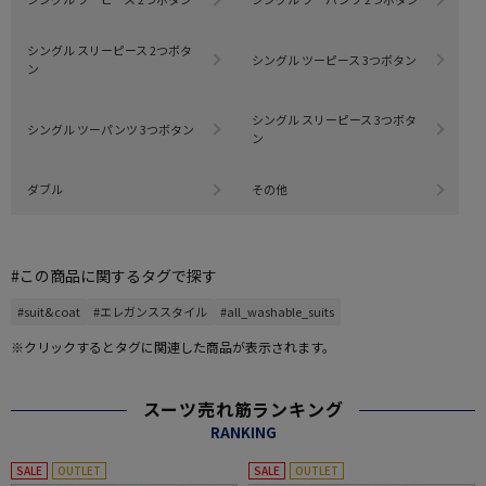
シングル スリーピース 2つボタ
シングル ツーピース 3つボタン
ン
シングル スリーピース 3つボタ
シングル ツーパンツ 3つボタン
ン
ダブル
その他
#この商品に関するタグで探す
#suit&coat
#エレガンススタイル
#all_washable_suits
※クリックするとタグに関連した商品が表示されます。
スーツ売れ筋ランキング
RANKING
SALE
OUTLET
SALE
OUTLET