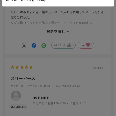
今日、はるやまの店に裾直し、ネーム入れを依頼したスーツを引き
取りに行った。
タグを取りじっくりと品物を見たところ、とても良い感じ。
強いて言えば上着裏面が少し地味？って感じ。
続きを読む
でも低価格なので、これで十分！
また次回、夏モノも購入しようかと思います。
参考になった
0
Like!
0
2024.12.8
スリーピース
色：カーキー
／サイズ：A4(身長160-165、ウエスト78cm)
no name
年代:
50代
身長:
166～170cm
体型:
ふつう