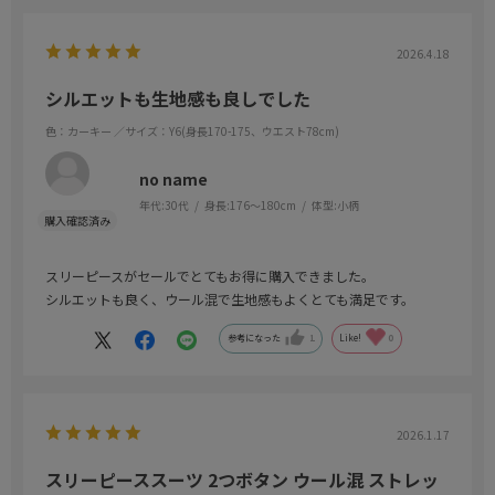
2026.4.18
シルエットも生地感も良しでした
色：カーキー
／サイズ：Y6(身長170-175、ウエスト78cm)
no name
年代:
30代
身長:
176～180cm
体型:
小柄
スリーピースがセールでとてもお得に購入できました。
シルエットも良く、ウール混で生地感もよくとても満足です。
参考になった
1
Like!
0
2026.1.17
スリーピーススーツ 2つボタン ウール混 ストレッ