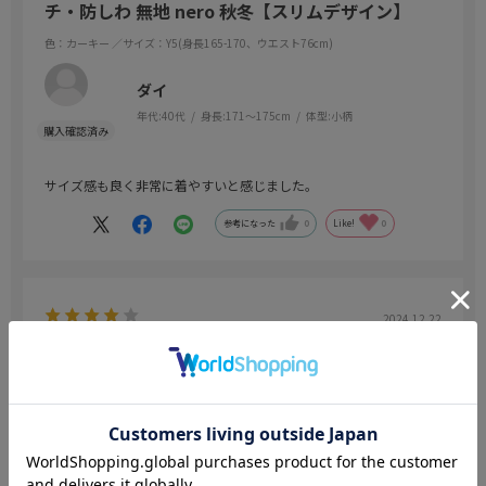
チ・防しわ 無地 nero 秋冬【スリムデザイン】
色：カーキー
／サイズ：Y5(身長165-170、ウエスト76cm)
ダイ
年代:
40代
身長:
171～175cm
体型:
小柄
サイズ感も良く非常に着やすいと感じました。
参考になった
0
Like!
0
2024.12.22
コスパ最高！
色：Ｍ．グレー
／サイズ：Y5(身長165-170、ウエスト76cm)
けんや
年代:
50代
身長:
166～170cm
体型:
ふつう