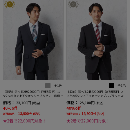
1
2
全1色
全1色
【即納】選べる2着22000円【WEB限定】スー
【即納】選べる2着22000円【WEB限定】スー
ツ2つボタン上下ウォッシャブルグレー織柄無
ツ2つボタン上下ウォッシャブルブラックスト
地3シーズン対応
ライプ3シーズン対応
価格：
価格：
23,100円
23,100円
(税込)
(税込)
40%off
40%off
13,900円
13,900円
WEB価格：
(税込)
WEB価格：
(税込)
★2着で22,000円対象！
★2着で22,000円対象！