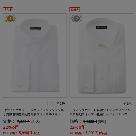
SALE
SALE
1
2
全1色
全1色
【ウィングカラー】長袖ワイシャツタック無
【ウィングカラー】長袖ワイシャツタック入
し白無地結婚式冠婚葬祭フォーマルタキシー
り白無地フォーマル礼装リージェントハウス
ドモーニング正礼装蝶ネクタイ向け
通年
価格：
価格：
7,689円
7,689円
(税込)
(税込)
22%off
22%off
5,990円
5,990円
WEB価格：
(税込)
WEB価格：
(税込)