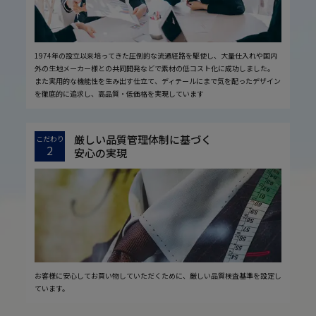
1974年の設立以来培ってきた圧倒的な流通経路を駆使し、大量仕入れや国内
外の生地メーカー様との共同開発などで素材の低コスト化に成功しました。
また実用的な機能性を生み出す仕立て、ディテールにまで気を配ったデザイン
を徹底的に追求し、高品質・低価格を実現しています
厳しい品質管理体制に基づく
こだわり
2
安心の実現
お客様に安心してお買い物していただくために、厳しい品質検査基準を設定し
ています。