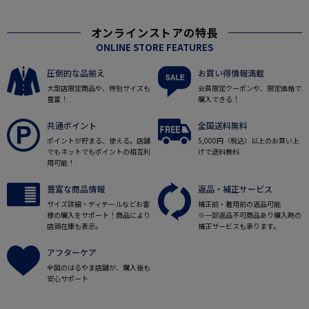
オンラインストアの特長
ONLINE STORE FEATURES
圧倒的な品揃え
お買い得情報満載
大型店限定商品や、特別サイズも
会員限定クーポンや、限定価格で
豊富！
購入できる！
共通ポイント
全国送料無料
ポイントが貯まる、使える。店舗
5,000円（税込）以上のお買い上
でもネットでもポイントの相互利
げで送料無料
用可能！
豊富な商品情報
返品・補正サービス
サイズ詳細・ディテールなどお客
補正前・着用前の返品可能
様の購入をサポート！商品により
※一部返品不可商品あり購入時の
店頭在庫も表示。
補正サービスも承ります。
アフターケア
全国のはるやま店舗が、購入後も
安心サポート