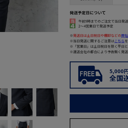
発送予定日について
午前9時までのご注文で当日発
2～4営業日で発送予定
※
発送日は土日祝日や棚卸などの
弊社
※当日発送に関するご注意は
こちら
を
※「営業日」は土日祝日を除く平日と
※運送会社の都合により予告無く発送
5,00
全国