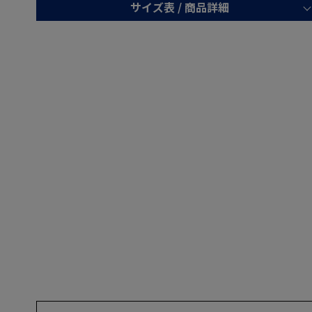
サイズ表 /
商品詳細
Y2
Y3
Y4
Y5
Y6
Y