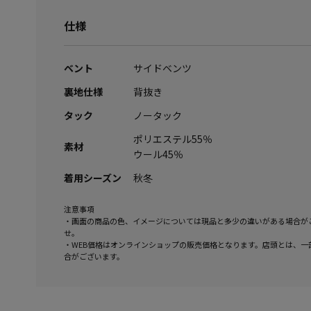
仕様
ベント
サイドベンツ
裏地仕様
背抜き
タック
ノータック
ポリエステル55％
素材
ウール45％
着用シーズン
秋冬
注意事項
・画面の商品の色、イメージについては現品と多少の違いがある場合が
せ。
・WEB価格はオンラインショップの販売価格となります。店頭とは、一
合がございます。