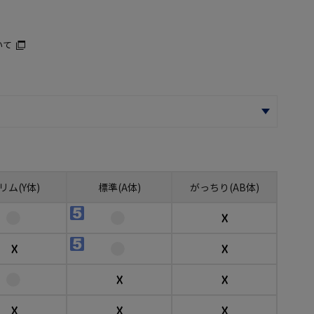
いて
リム(Y体)
標準(A体)
がっちり(AB体)
☓
☓
☓
☓
☓
☓
☓
☓