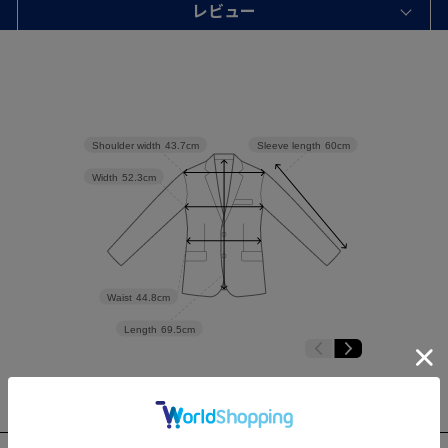
レビュー
Shoulder width
43.7cm
Sleeve length
60cm
Width
52.3cm
Waist
44.8cm
Length
69.5cm
7
Y8
Y9
A2
A3
A4
A5
A6
A7
A8
A9
AB2